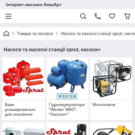
Інтернет-магазин АкваАрт
Товари та послуги
Насоси та насосні станції sprut, насо
Насоси та насосні станції sprut, насоси+
Баки
Гідроакумулятори
Мотопомпи
розширювальні
"Wester WAO",
для опалення
"Насоси+"