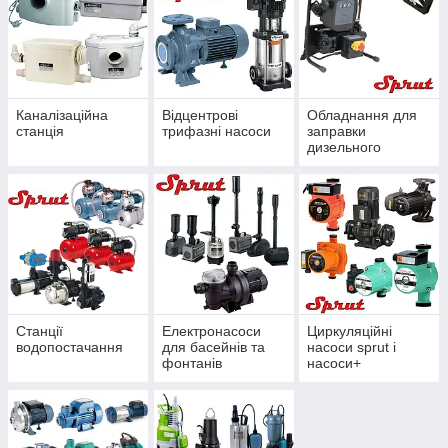
Каналізаційна
Відцентрові
Обладнання для
станція
трифазні насоси
заправки
дизельного
палива
Станції
Електронасоси
Циркуляційні
водопостачання
для басейнів та
насоси sprut і
фонтанів
насоси+