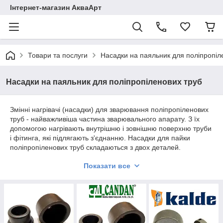
Інтернет-магазин АкваАрт
Товари та послуги
Насадки на паяльник для поліпропіл
Насадки на паяльник для поліпропіленових труб
Змінні нагрівачі (насадки) для зварювання поліпропіленових
труб - найважливіша частина зварювального апарату. З їх
допомогою нагрівають внутрішню і зовнішню поверхню труби
і фітинга, які підлягають з'єднанню. Насадки для пайки
поліпропіленових труб складаються з двох деталей.
Поліпропіленова труба вставляється в деталь з отвором, а
Показати все
фітінг надівається на іншу деталь насадки, яка з виступаючим
буртиком. Насадки на паяльникимеют діаметри: 20, 25, 32,
40, 50, 63, 75, 90, 110.