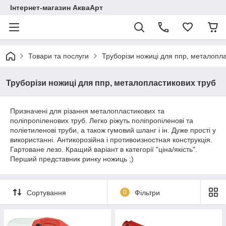
Інтернет-магазин АкваАрт
Товари та послуги
Труборізи ножиці для ппр, металопл
Труборізи ножиці для ппр, металопластикових труб
Призначені для різання металопластикових та
поліпропіленових труб. Легко ріжуть поліпропіленові та
поліетиленові труби, а також гумовий шланг і ін. Дуже прості у
використанні. Антикорозійна і противоизностная конструкція.
Гартоване лезо. Кращий варіант в категорії "ціна/якість".
Перший представник ринку ножиць ;)
Сортування
0
Фільтри