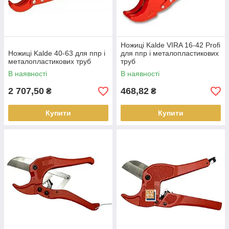
Ножиці Kalde VIRA 16-42 Profi
Ножиці Kalde 40-63 для ппр і
для ппр і металопластикових
металопластикових труб
труб
В наявності
В наявності
2 707,50
468,82
₴
₴
Купити
Купити