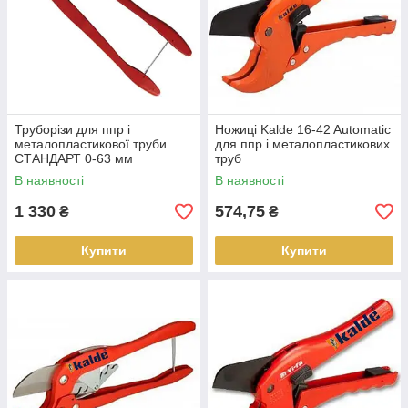
Труборізи для ппр і
Ножиці Kalde 16-42 Automatic
металопластикової труби
для ппр і металопластикових
СТАНДАРТ 0-63 мм
труб
В наявності
В наявності
1 330
574,75
₴
₴
Купити
Купити