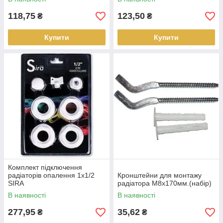
118,75
123,50
₴
₴
Купити
Купити
Комплект підключення
радіаторів опалення 1х1/2
Кронштейни для монтажу
SIRA
радіатора М8х170мм.(набір)
В наявності
В наявності
277,95
35,62
₴
₴