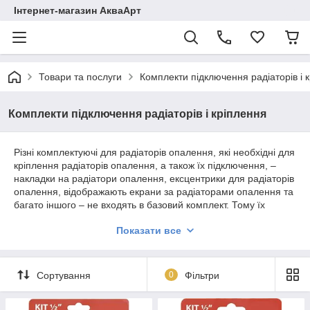
Інтернет-магазин АкваАрт
Товари та послуги
Комплекти підключення радіаторів і 
Комплекти підключення радіаторів і кріплення
Різні комплектуючі для радіаторів опалення, які необхідні для
кріплення радіаторів опалення, а також їх підключення, –
накладки на радіатори опалення, ексцентрики для радіаторів
опалення, відображають екрани за радіаторами опалення та
багато іншого – не входять в базовий комплект. Тому їх
доведеться придбати самостійним чином. Вибираючи
Показати все
кронштейн для радіатора опалення, потрібно керуватися
таким розрахунком, що на 3 секції радіатора необхідний
один кріплення для батарей опалення. Радіатор опалення
повинен бути розташований виключно горизонтальним
Сортування
0
Фільтри
чином.