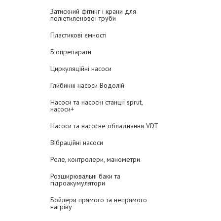
Затискний фітинг і крани для
поліетиленової труби
Пластикові ємності
Біопрепарати
Циркуляційні насоси
Глибинні насоси Водолій
Насоси та насосні станції sprut,
насоси+
Насоси та насосне обладнання VDT
Вібраційні насоси
Реле, контролери, манометри
Розширювальні баки та
гідроакумулятори
Бойлери прямого та непрямого
нагріву