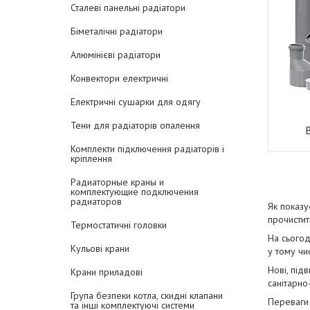
Сталеві панельні радіатори
Біметалічні радіатори
Алюмінієві радіатори
Конвектори електричні
Електричні сушарки для одягу
Тени для радіаторів опалення
Комплекти підключення радіаторів і
кріплення
Радиаторные краны и
комплектующие подключения
радиаторов
Як показу
прочистит
Термостатичні головки
На сьогод
Кульові крани
у тому чис
Нові, під
Крани приладові
санітарно
Група безпеки котла, скидні клапани
Переваги 
та інші комплектуючі системи