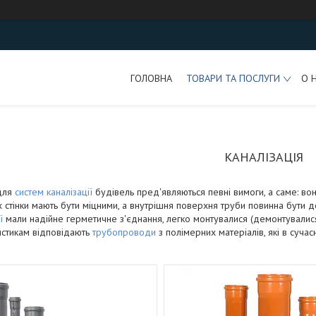
ГОЛОВНА
ТОВАРИ ТА ПОСЛУГИ
О 
КАНАЛІЗАЦІЯ
для
систем каналізації
будівель пред'являються певні вимоги, а саме: вони
 їх стінки мають бути міцними, а внутрішня поверхня труби повинна бути
ї
мали надійне герметичне з'єднання, легко монтувалися (демонтувалис
стикам відповідають
трубопроводи
з полімерних матеріалів, які в суча