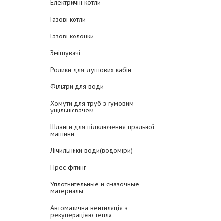
Електричні котли
Газові котли
Газові колонки
Змішувачі
Ролики для душових кабін
Фільтри для води
Хомути для труб з гумовим
ущільнювачем
Шланги для підключення пральної
машини
Лічильники води(водоміри)
Прес фітинг
Уплотнительные и смазочные
материалы
Автоматична вентиляція з
рекуперацією тепла