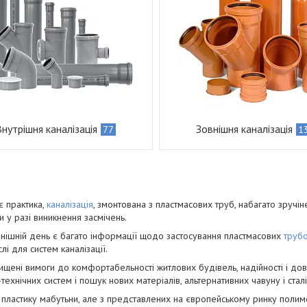
Внутрішня каналізація
Зовнішня каналізація
77
1
є практика,
каналізація
, змонтована з пластмасових труб, набагато зручі­не
и у разі виникнення засмічень.
нішній день є багато інформації щодо застосування пластмасових
труб
лі для систем каналізації.
вищені вимоги до комфортабель­ності житлових будівель, надійності і дов
-технічних систем і пошук нових матеріалів, альтернативних чавуну і сталі
пластику мабуть­ни, але з представлених на європейському ринку по­л