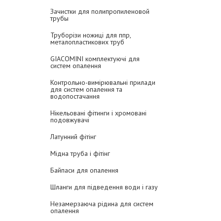
Зачистки для полипропиленовой
трубы
Труборізи ножиці для ппр,
металопластикових труб
GIACOMINI комплектуючі для
систем опалення
Контрольно-вимірювальні прилади
для систем опалення та
водопостачання
Нікельовані фітинги і хромовані
подовжувачі
Латунний фітінг
Мідна труба і фітінг
Байпаси для опалення
Шланги для підведення води і газу
Незамерзаюча рідина для систем
опалення