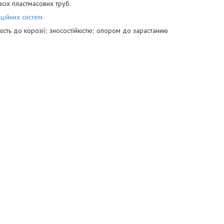
всіх пластмасових труб.
аційних систем.
кість до корозії; зносостійкістю; опором до за­растанию