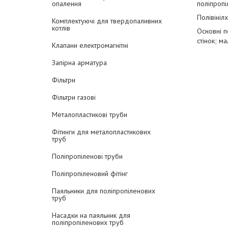
опалення
поліпропі
Полівініл
Комплектуючі для твердопаливних
котлів
Основні 
стінок; м
Клапани електромагнітні
Запірна арматура
Фільтри
Фільтри газові
Металопластикові труби
Фітинги для металопластикових
труб
Поліпропіленові труби
Поліпропіленовий фітінг
Паяльники для поліпропіленових
труб
Насадки на паяльник для
поліпропіленових труб