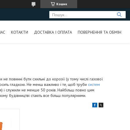
Кошик
НАС
КОТАКТИ
ДОСТАВКА І ОПЛАТА
ПОВЕРНЕННЯ ТА ОБМІН
 не повинні бути схильні до корозії (у тому числі газової
 досить гладкою. Не менш важливо і те, щоб труби
систем
я) і служили не менше 50 років. Найбільш повно цим
сному будівництві стають все більш популярними.