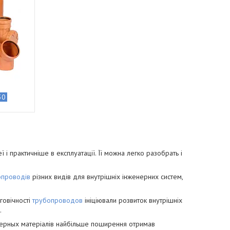
30
ї і практичніше в експлуатації. Її можна легко ра­зобрать і
опроводів
різних видів для внутрішніх інженерних систем,
говічності
тру­бопроводов
ініціювали розвиток внутрішніх
.
имерных матеріалів найбільше поширення отримав