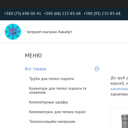
+380 (75) 698-00-41
+380 (68) 215-85-68
+380 (93) 215-85-68
Інтернет-магазин АкваАрт
Все товары
До труб 
Труба для теплої підлоги
корозії),
Колектори для теплої підлоги та
каналізаці
опалення
характери
Коллекторные шкафы
Комплектуючі для теплих підлог
Теплоізоляційні матеріали