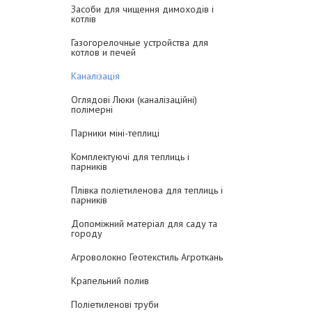
Засоби для чищення димоходів і
котлів
Газогорелочные устройства для
котлов и печей
Каналізація
Оглядові Люки (каналізаційні)
полімерні
Парники міні-теплиці
Комплектуючі для теплиць і
парників
Плівка поліетиленова для теплиць і
парників
Допоміжний матеріал для саду та
городу
Агроволокно Геотекстиль Агроткань
Крапельний полив
Поліетиленові труби