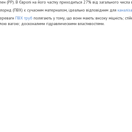
лен (РР). В Європі на його частку при­ходиться 27% від загального числа 
хлорид (ПВХ) є сучасним ма­териалом, ідеально відповідним для
каналіз
переваги
ПВХ труб
полягають у тому, що вони мають: високу міцність; стій
алою вагою; досконалими гід­равлическими властивостями.