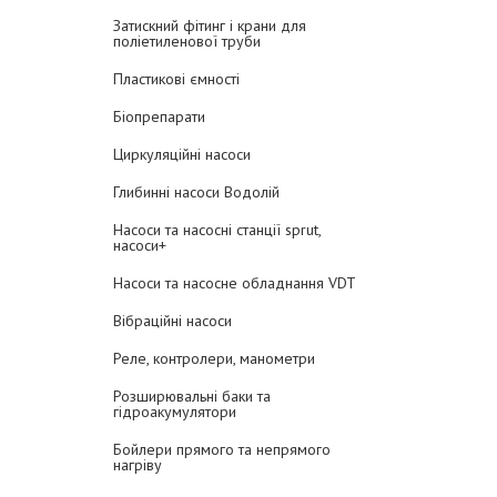
Затискний фітинг і крани для
поліетиленової труби
Пластикові ємності
Біопрепарати
Циркуляційні насоси
Глибинні насоси Водолій
Насоси та насосні станції sprut,
насоси+
Насоси та насосне обладнання VDT
Вібраційні насоси
Реле, контролери, манометри
Розширювальні баки та
гідроакумулятори
Бойлери прямого та непрямого
нагріву