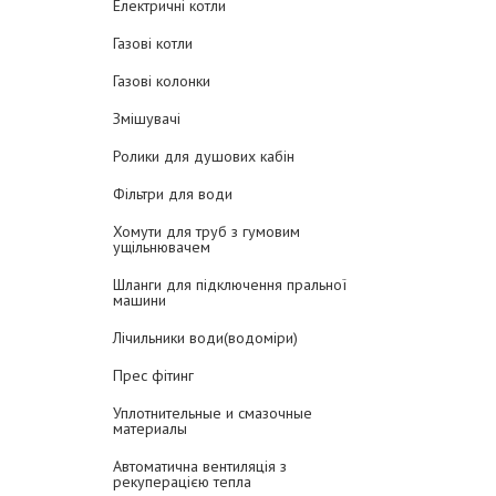
Електричні котли
Газові котли
Газові колонки
Змішувачі
Ролики для душових кабін
Фільтри для води
Хомути для труб з гумовим
ущільнювачем
Шланги для підключення пральної
машини
Лічильники води(водоміри)
Прес фітинг
Уплотнительные и смазочные
материалы
Автоматична вентиляція з
рекуперацією тепла