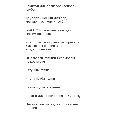
Зачистки для полипропиленовой
трубы
Труборізи ножиці для ппр,
металопластикових труб
GIACOMINI комплектуючі для
систем опалення
Контрольно-вимірювальні прилади
для систем опалення та
водопостачання
Нікельовані фітинги і хромовані
подовжувачі
Латунний фітінг
Мідна труба і фітінг
Байпаси для опалення
Шланги для підведення води і газу
Незамерзаюча рідина для систем
опалення