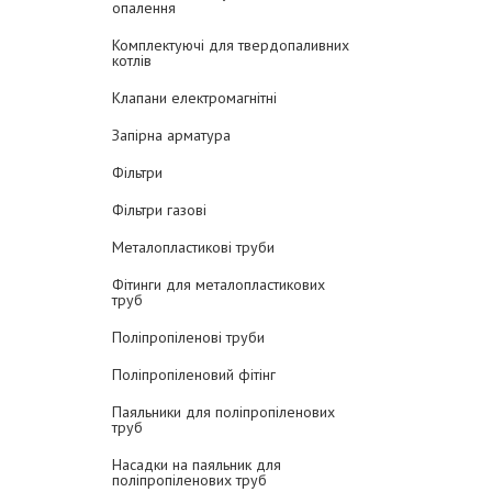
опалення
Комплектуючі для твердопаливних
котлів
Клапани електромагнітні
Запірна арматура
Фільтри
Фільтри газові
Металопластикові труби
Фітинги для металопластикових
труб
Поліпропіленові труби
Поліпропіленовий фітінг
Паяльники для поліпропіленових
труб
Насадки на паяльник для
поліпропіленових труб