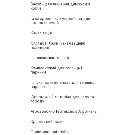
Засоби для чищення димоходів і
котлів
Газогорелочные устройства для
котлов и печей
Каналізація
Оглядові Люки (каналізаційні)
полімерні
Парники міні-теплиці
Комплектуючі для теплиць і
парників
Плівка поліетиленова для теплиць і
парників
Допоміжний матеріал для саду та
городу
Агроволокно Геотекстиль Агроткань
Крапельний полив
Поліетиленові труби