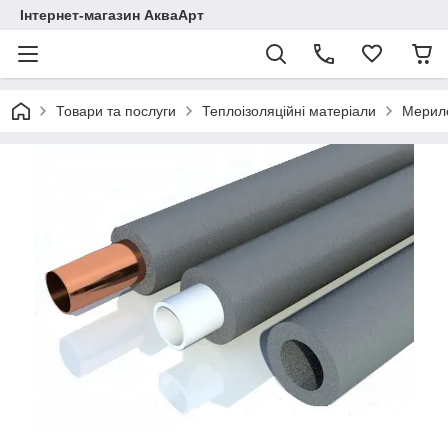
Інтернет-магазин АкваАрт
Товари та послуги
Теплоізоляційні матеріали
Мерило