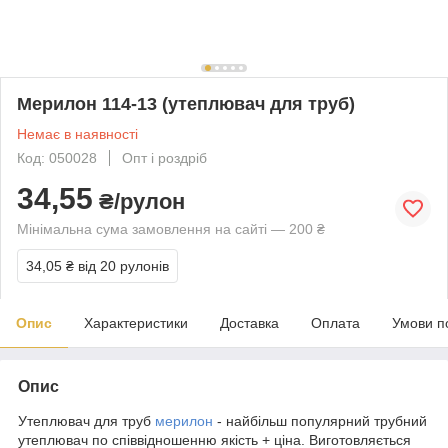
Мерилон 114-13 (утеплювач для труб)
Немає в наявності
Код: 050028
Опт і роздріб
34,55
₴/рулон
Мінімальна сума замовлення на сайті — 200 ₴
34,05 ₴
від 20 рулонів
Опис
Характеристики
Доставка
Оплата
Умови п
Опис
Утеплювач для труб
мерилон
- найбільш популярний трубний
утеплювач по співвідношенню якість + ціна. Виготовляється