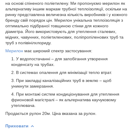
на основі спіненого поліетилену. Ми пропонуємо мерилон як
альтернативу іншим маркам трубної теплоізоляції, оскільки на
ринку представлена величезна кількість виробників і у кожного
бренду свій порядок цін. Мерилон унікальна теплоізоляція з
оптимально підібраної товщиною стінки для кожного
діаметра. Його використовують для утеплення сталевих,
мідних, чавунних, поліетиленових, поліпропіленових труб та
труб з полівінілхлориду.
М
ерилон
має широкий спектр застосування:
У водопостачанні – для запобігання утворення
конденсату на трубах.
В системах опалення для мінімізації тепло втрат.
При закладці каналізаційних труб в землю – щоб
уникнути замерзання.
При монтажі систем кондиціонування для утеплення
фрионовой магістралі – як альтернатива каучуковому
утеплювача.
Продається рулон 20м. Ціна вказана за рулон.
Приховати