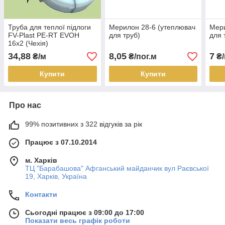
Труба для теплої підлоги
Мерилон 28-6 (утеплювач
Мери
FV-Plast PE-RT EVOH
для труб)
для 
16х2 (Чехія)
34,88
8,05
7
₴/м
₴/пог.м
₴/
Купити
Купити
Про нас
99% позитивних з 322 відгуків за рік
Працює з 07.10.2014
м. Харків
ТЦ "Барабашова" Афганський майданчик вул Раєвської
19, Харків, Україна
Контакти
Сьогодні працює з 09:00 до 17:00
Показати весь графік роботи