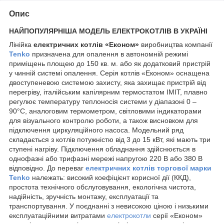
Опис
НАЙПОПУЛЯРНІША МОДЕЛЬ ЕЛЕКТРОКОТЛІВ В УКРАЇНІ
Лінійка
електричних котлів «Економ»
виробництва компанії
Tenko
призначена для опалення в автономній режимі
приміщень площею до 150 кв. м. або як додатковий пристрій
у чинній системі опалення. Серія котлів «Економ» оснащена
двоступеневою системою захисту, яка захищає пристрій від
перегріву, італійським капілярним термостатом IMIT, плавно
регулює температуру теплоносія системи у діапазоні 0 –
90°С, аналоговим термометром, світловими індикаторами
для візуального контролю роботи, а також висновком для
підключення циркуляційного насоса. Модельний ряд
складається з котлів потужністю від 3 до 15 кВт, які мають три
ступені нагріву. Підключення обладнання здійснюється в
однофазні або трифазні мережі напругою 220 В або 380 В
відповідно. До переваг
електричних котлів торгової марки
Tenko
належать: високий коефіцієнт корисної дії (ККД),
простота технічного обслуговування, екологічна чистота,
надійність, зручність монтажу, експлуатації та
транспортування. У поєднанні з невисокою ціною і низькими
експлуатаційними витратами
електрокотли
серії «Економ»