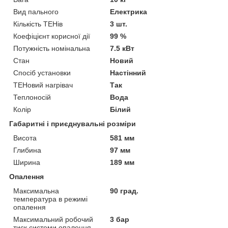
Вид пального
Електрика
Кількість ТЕНів
3 шт.
Коефіцієнт корисної дії
99 %
Потужність номінальна
7.5 кВт
Стан
Новий
Спосіб установки
Настінний
ТЕНовий нагрівач
Так
Теплоносій
Вода
Колір
Білий
Габаритні і приєднувальні розміри
Висота
581 мм
Глибина
97 мм
Ширина
189 мм
Опалення
Максимальна
90 град.
температура в режимі
опалення
Максимальний робочий
3 бар
тиск системи опалення