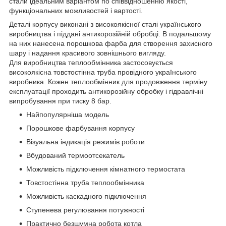
стали ідеальним варіантом по співвідношенню якості,
функціональних можливостей і вартості.
Деталі корпусу виконані з високоякісної сталі українського
виробництва і піддані антикорозійній обробці. В подальшому
на них нанесена порошкова фарба для створення захисного
шару і надання красивого зовнішнього вигляду.
Для виробництва теплообмінника застосовується
високоякісна товстостінна труба провідного українського
виробника. Кожен теплообмінник для продовження терміну
експлуатації проходить антикорозійну обробку і гідравлічні
випробування при тиску 8 бар.
Найпопулярніша модель
Порошкове фарбування корпусу
Візуальна індикація режимів роботи
Вбудований термоотсекатель
Можливість підключення кімнатного термостата
Товстостінна труба теплообмінника
Можливість каскадного підключення
Ступенева регулювання потужності
Практично безшумна робота котла