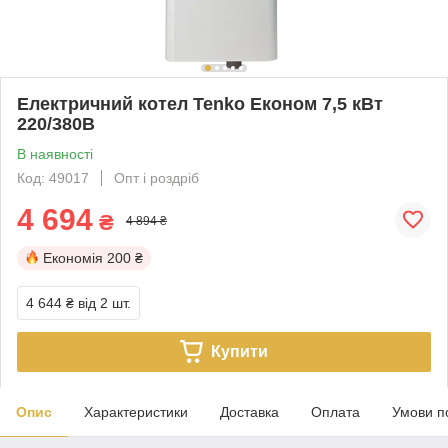
Електричний котел Tenko Економ 7,5 кВт
220/380В
В наявності
Код: 49017
Опт і роздріб
4 694
₴
4 894 ₴
Економія
200 ₴
4 644 ₴
від 2 шт.
Купити
Опис
Характеристики
Доставка
Оплата
Умови п