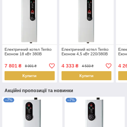
Електричний котел Tenko
Електричний котел Tenko
Елек
Економ 18 кВт 380В
Економ 4,5 кВт 220/380В
Екон
7 801
4 333
4 2
₴
₴
8 001 ₴
4 533 ₴
Купити
Купити
Акційні пропозиції та новинки
–7%
–7%