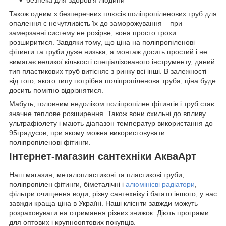
безпека для здоров'я людини
Також одним з безперечних плюсів поліпропіленових труб для
опалення є нечутливість їх до заморожування – при
замерзанні систему не розірве, вона просто трохи
розширитися. Завдяки тому, що ціна на поліпропіленові
фітинги та труби дуже низька, а монтаж досить простий і не
вимагає великої кількості спеціалізованого інструменту, даний
тип пластикових труб витісняє з ринку всі інші. В залежності
від того, якого типу потрібна поліпропіленова труба, ціна буде
досить помітно відрізнятися.
Мабуть, головним недоліком поліпропілен фітингів і труб стає
значне теплове розширення. Також вони схильні до впливу
ультрафіолету і мають діапазон температур використання до
95градусов, при якому можна використовувати
поліпропіленові фітинги.
Інтернет-магазин сантехніки АкваАрт
Наш магазин, металопластикові та пластикові труби,
поліпропілен фітинги, біметалічні і
алюмінієві радіатори
,
фільтри очищення води, різну сантехніку і багато іншого, у нас
завжди краща ціна в Україні. Наші клієнти завжди можуть
розраховувати на отримання різних знижок. Діють програми
для оптових і крупнооптових покупців.