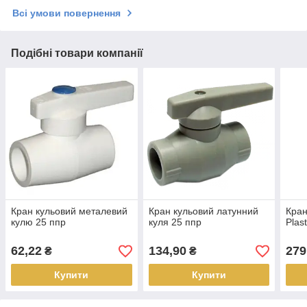
Всі умови повернення
Подібні товари компанії
Кран кульовий металевий
Кран кульовий латунний
Кран
кулю 25 ппр
куля 25 ппр
Plast
62,22
134,90
279
₴
₴
Купити
Купити