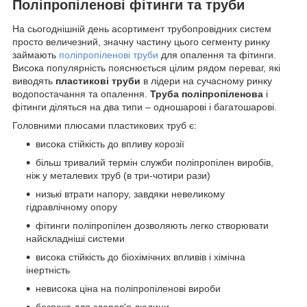
Поліпропіленові фітинги та труби
На сьогоднішній день асортимент трубопровідних систем
просто величезний, значну частину цього сегменту ринку
займають
поліпропіленові труби
для опалення та фітинги.
Висока популярність пояснюється цілим рядом переваг, які
виводять
пластикові труби
в лідери на сучасному ринку
водопостачання та опалення.
Труба поліпропіленова
і
фітинги діляться на два типи – одношарові і багатошарові.
Головними плюсами пластикових труб є:
висока стійкість до впливу корозії
більш тривалий термін служби поліпропілен виробів,
ніж у металевих труб (в три-чотири рази)
низькі втрати напору, завдяки невеликому
гідравлічному опору
фітинги поліпропілен дозволяють легко створювати
найскладніші системи
висока стійкість до біохімічних впливів і хімічна
інертність
невисока ціна на поліпропіленові вироби