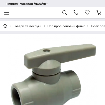
Інтернет-магазин АкваАрт
Товари та послуги
Поліпропіленовий фітінг
Поліпроп