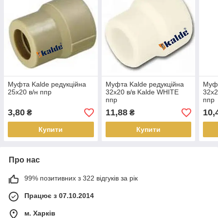
Муфта Kalde редукційна
Муфта Kalde редукційна
Муфт
25х20 в/н ппр
32х20 в/в Kalde WHITE
32х2
ппр
ппр
3,80
11,88
10,
₴
₴
Купити
Купити
Про нас
99% позитивних з 322 відгуків за рік
Працює з 07.10.2014
м. Харків