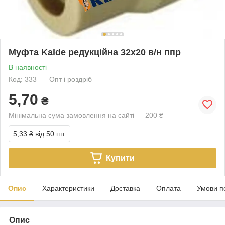
Муфта Kalde редукційна 32х20 в/н ппр
В наявності
Код: 333
Опт і роздріб
5,70
₴
Мінімальна сума замовлення на сайті — 200 ₴
5,33 ₴
від 50 шт.
Купити
Опис
Характеристики
Доставка
Оплата
Умови п
Опис