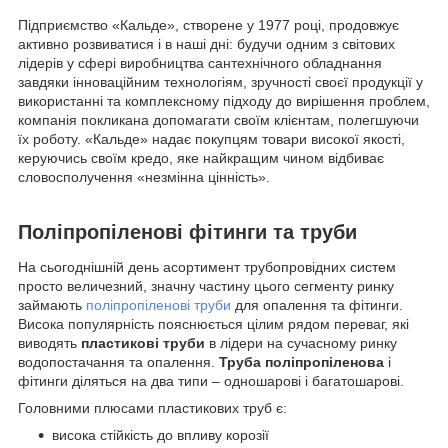
Підприємство «Кальде», створене у 1977 році, продовжує
активно розвиватися і в наші дні: будучи одним з світових
лідерів у сфері виробництва сантехнічного обладнання
завдяки інноваційним технологіям, зручності своєї продукції у
використанні та комплексному підходу до вирішення проблем,
компанія покликана допомагати своїм клієнтам, полегшуючи
їх роботу. «Кальде» надає покупцям товари високої якості,
керуючись своїм кредо, яке найкращим чином відбиває
словосполучення «незмінна цінність».
Поліпропіленові фітинги та труби
На сьогоднішній день асортимент трубопровідних систем
просто величезний, значну частину цього сегменту ринку
займають
поліпропіленові труби
для опалення та фітинги.
Висока популярність пояснюється цілим рядом переваг, які
виводять
пластикові труби
в лідери на сучасному ринку
водопостачання та опалення.
Труба поліпропіленова
і
фітинги діляться на два типи – одношарові і багатошарові.
Головними плюсами пластикових труб є:
висока стійкість до впливу корозії