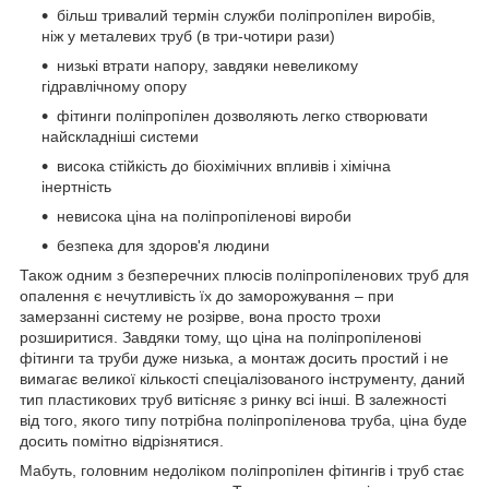
більш тривалий термін служби поліпропілен виробів,
ніж у металевих труб (в три-чотири рази)
низькі втрати напору, завдяки невеликому
гідравлічному опору
фітинги поліпропілен дозволяють легко створювати
найскладніші системи
висока стійкість до біохімічних впливів і хімічна
інертність
невисока ціна на поліпропіленові вироби
безпека для здоров'я людини
Також одним з безперечних плюсів поліпропіленових труб для
опалення є нечутливість їх до заморожування – при
замерзанні систему не розірве, вона просто трохи
розширитися. Завдяки тому, що ціна на поліпропіленові
фітинги та труби дуже низька, а монтаж досить простий і не
вимагає великої кількості спеціалізованого інструменту, даний
тип пластикових труб витісняє з ринку всі інші. В залежності
від того, якого типу потрібна поліпропіленова труба, ціна буде
досить помітно відрізнятися.
Мабуть, головним недоліком поліпропілен фітингів і труб стає