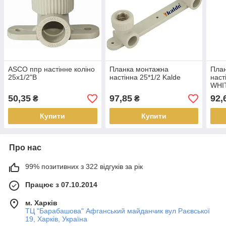
ASCO ппр настінне коліно
Планка монтажна
Пла
25х1/2"В
настінна 25*1/2 Kalde
наст
WHI
50,35
97,85
92,
₴
₴
Купити
Купити
Про нас
99% позитивних з 322 відгуків за рік
Працює з 07.10.2014
м. Харків
ТЦ "Барабашова" Афганський майданчик вул Раєвської
19, Харків, Україна