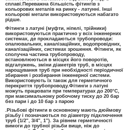
сплаві.Переважна більшість фітингів з
кольорових металів на ринку - латунні. Інші
кольорові метали використовуються набагато
рідше.
Фітинги з латуні (муфти, ніпелі, трійники)
використовуються практично у всіх інженерних
системах, де прокладаються трубопроводи:
опалювальних, каналізаційних, водопровідних,
каналізаційних, системах зрошення.
Фітинги, як
сполучна частина трубопроводу,
встановлюються в місцях його поворотів,
відгалужень, зміни діаметрів труб, в місцях
нарощування труб при необхідності періодичної
збирання і розбирання інженерної системи.
Використовують їх також для герметичного
перекриття трубопроводу.Фітинги з латуні
можуть працювати при температурах до 200°С,
при максимальному робочому тиску до 20 бар
без пари і до 10 бар з парою
.Різьбові фітинги в основному мають дюймову
різьбу і позначаються по діаметру підключення
труб (1/2", 3/4", 1"). За рівнем герметичності
вимоги до трубної різьби вище, ніж до