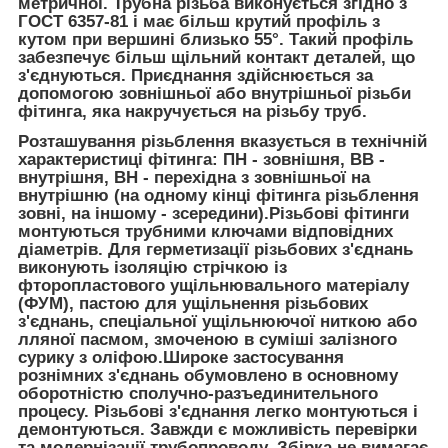
метричної. Трубна різьба виконується згідно з
ГОСТ 6357-81 і має більш крутий профіль з
кутом при вершині близько 55°. Такий профіль
забезпечує більш щільний контакт деталей, що
з'єднуються. Приєднання здійснюється за
допомогою зовнішньої або внутрішньої різьби
фітинга, яка накручується на різьбу труб.
Розташування різьблення вказується в технічній
характеристиці фітинга: ПН - зовнішня, ВВ -
внутрішня, ВН - перехідна з зовнішньої на
внутрішню (на одному кінці фітинга різьблення
зовні, на іншому - зсередини).Різьбові фітинги
монтуються трубними ключами відповідних
діаметрів. Для герметизації різьбових з'єднань
виконують ізоляцію стрічкою із
фторопластового ущільнювального матеріалу
(ФУМ), пастою для ущільнення різьбових
з'єднань, спеціальної ущільнюючої ниткою або
лляної пасмом, змоченою в суміші залізного
сурику з оліфою.Широке застосування
рознімних з'єднань обумовлено в основному
оборотністю сполучно-разъединительного
процесу. Різьбові з'єднання легко монтуються і
демонтуються. Завжди є можливість перевірки
та модернізації трубопроводу. Збірка не вимагає