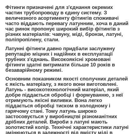
Фітинги
призначені для з'єднання окремих
частин трубопроводу в єдину систему. З
величезного асортименту фітингів споживачі
часто віддають перевагу латунним, хоча в даний
час ринок пропонує широкий вибір фітингів з
різних матеріалів: чавуну, міді, бронзи, латуні,
поліпропілену, стали.
Латунні фітинги
давно придбали заслужену
репутацію міцних і надійних в експлуатації
трубних з'єднань. Високоякісні хромовані
фітинги здатні витримати більше 10 років в
безаварійному режимі.
Основним показником якості сполучних деталей
є якість матеріалу, з якого вони виготовлені.
Латунь - високотехнологічний матеріал, який
добре піддається обробці і формуванню, з неї
отримують якісні виливки. Вона легко
піддається обробці тиском в холодному і
гарячому стані. Тому латунь широко
застосовується у виробництві різноманітних
дрібних деталей. Вироби з латуні мають
золотистий колір. Технічні характеристики латуні
змінюються в залежності від вмісту міді в