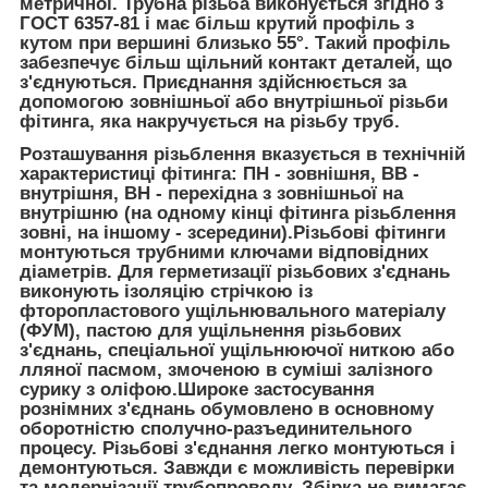
метричної. Трубна різьба виконується згідно з
ГОСТ 6357-81 і має більш крутий профіль з
кутом при вершині близько 55°. Такий профіль
забезпечує більш щільний контакт деталей, що
з'єднуються. Приєднання здійснюється за
допомогою зовнішньої або внутрішньої різьби
фітинга, яка накручується на різьбу труб.
Розташування різьблення вказується в технічній
характеристиці фітинга: ПН - зовнішня, ВВ -
внутрішня, ВН - перехідна з зовнішньої на
внутрішню (на одному кінці фітинга різьблення
зовні, на іншому - зсередини).Різьбові фітинги
монтуються трубними ключами відповідних
діаметрів. Для герметизації різьбових з'єднань
виконують ізоляцію стрічкою із
фторопластового ущільнювального матеріалу
(ФУМ), пастою для ущільнення різьбових
з'єднань, спеціальної ущільнюючої ниткою або
лляної пасмом, змоченою в суміші залізного
сурику з оліфою.Широке застосування
рознімних з'єднань обумовлено в основному
оборотністю сполучно-разъединительного
процесу. Різьбові з'єднання легко монтуються і
демонтуються. Завжди є можливість перевірки
та модернізації трубопроводу. Збірка не вимагає