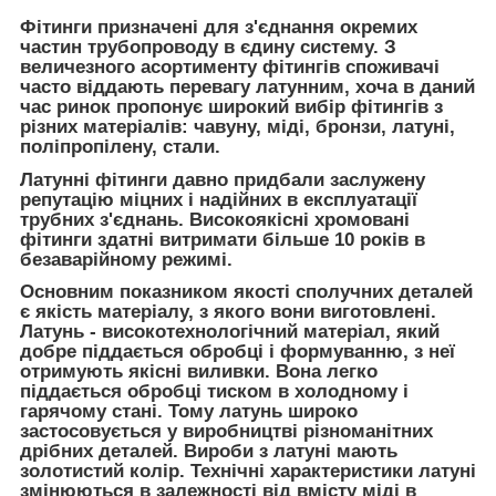
Фітинги
призначені для з'єднання окремих
частин трубопроводу в єдину систему. З
величезного асортименту фітингів споживачі
часто віддають перевагу латунним, хоча в даний
час ринок пропонує широкий вибір фітингів з
різних матеріалів: чавуну, міді, бронзи, латуні,
поліпропілену, стали.
Латунні фітинги
давно придбали заслужену
репутацію міцних і надійних в експлуатації
трубних з'єднань. Високоякісні хромовані
фітинги здатні витримати більше 10 років в
безаварійному режимі.
Основним показником якості сполучних деталей
є якість матеріалу, з якого вони виготовлені.
Латунь - високотехнологічний матеріал, який
добре піддається обробці і формуванню, з неї
отримують якісні виливки. Вона легко
піддається обробці тиском в холодному і
гарячому стані. Тому латунь широко
застосовується у виробництві різноманітних
дрібних деталей. Вироби з латуні мають
золотистий колір. Технічні характеристики латуні
змінюються в залежності від вмісту міді в