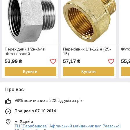
Перехідник 1/2н-3/4в
Перехідник 1"в-1/2 н (25-
Футо
нікельований
15)
53,99
57,17
55,
₴
₴
Купити
Купити
Про нас
99% позитивних з 322 відгуків за рік
Працює з 07.10.2014
м. Харків
ТЦ "Барабашова" Афганський майданчик вул Раєвської