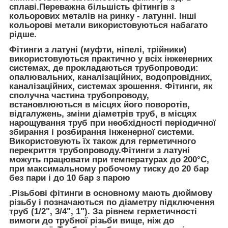
сплаві.Переважна більшість фітингів з
кольорових металів на ринку - латунні. Інші
кольорові метали використовуються набагато
рідше.
Фітинги з латуні (муфти, ніпелі, трійники)
використовуються практично у всіх інженерних
системах, де прокладаються трубопроводи:
опалювальних, каналізаційних, водопровідних,
каналізаційних, системах зрошення.
Фітинги, як
сполучна частина трубопроводу,
встановлюються в місцях його поворотів,
відгалужень, зміни діаметрів труб, в місцях
нарощування труб при необхідності періодичної
збирання і розбирання інженерної системи.
Використовують їх також для герметичного
перекриття трубопроводу.Фітинги з латуні
можуть працювати при температурах до 200°С,
при максимальному робочому тиску до 20 бар
без пари і до 10 бар з парою
.Різьбові фітинги в основному мають дюймову
різьбу і позначаються по діаметру підключення
труб (1/2", 3/4", 1"). За рівнем герметичності
вимоги до трубної різьби вище, ніж до