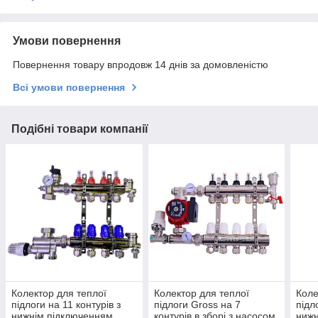
Умови повернення
Повернення товару впродовж 14 днів за домовленістю
Всі умови повернення
Подібні товари компанії
Колектор для теплої
Колектор для теплої
Коле
підлоги на 11 контурів з
підлоги Gross на 7
підл
нижнім підключенням
контурів в зборі з насосом
нижн