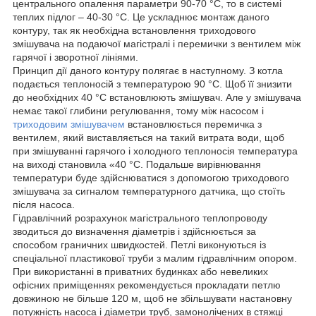
центрального опалення параметри 90-70 °C, то в системі
теплих підлог – 40-30 °C. Це ускладнює монтаж даного
контуру, так як необхідна встановлення триходового
змішувача на подаючої магістралі і перемички з вентилем між
гарячої і зворотної лініями.
Принцип дії даного контуру полягає в наступному. З котла
подається теплоносій з температурою 90 °C. Щоб її знизити
до необхідних 40 °C встановлюють змішувач. Але у змішувача
немає такої глибини регулювання, тому між насосом і
триходовим змішувачем
встановлюється перемичка з
вентилем, який виставляється на такий витрата води, щоб
при змішуванні гарячого і холодного теплоносія температура
на виході становила «40 °С. Подальше вирівнювання
температури буде здійснюватися з допомогою триходового
змішувача за сигналом температурного датчика, що стоїть
після насоса.
Гідравлічний розрахунок магістрального теплопроводу
зводиться до визначення діаметрів і здійснюється за
способом граничних швидкостей. Петлі виконуються із
спеціальної пластикової труби з малим гідравлічним опором.
При використанні в приватних будинках або невеликих
офісних приміщеннях рекомендується прокладати петлю
довжиною не більше 120 м, щоб не збільшувати настановну
потужність насоса і діаметри труб, замонолічених в стяжці