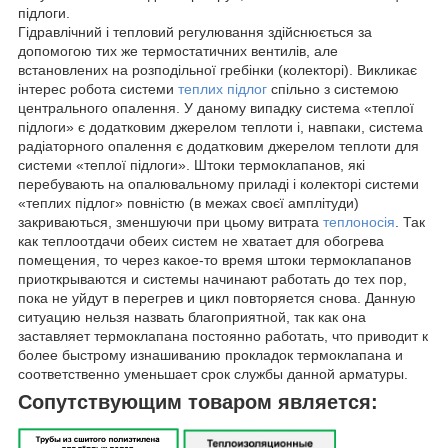
підлоги.
Гідравлічний і тепловий регулювання здійснюється за
допомогою тих же термостатичних вентилів, але
встановлених на розподільної гребінки (колекторі). Викликає
інтерес робота системи
теплих підлог
спільно з системою
центрального опалення. У даному випадку система «теплої
підлоги» є додатковим джерелом теплоти і, навпаки, система
радіаторного опалення є додатковим джерелом теплоти для
системи «теплої підлоги». Штоки термоклапанов, які
перебувають на опалювальному приладі і колекторі системи
«теплих підлог» повністю (в межах своєї амплітуди)
закриваються, зменшуючи при цьому витрата
теплоносія
. Так
как теплоотдачи обеих систем не хватает для обогрева
помещения, то через какое-то время штоки термоклапанов
приоткрываются и системы начинают работать до тех пор,
пока не уйдут в перегрев и цикл повторяется снова. Данную
ситуацию нельзя назвать благоприятной, так как она
заставляет термоклапана постоянно работать, что приводит к
более быстрому изнашиванию прокладок термоклапана и
соответственно уменьшает срок службы данной арматуры.
Сопутствующим товаром является: