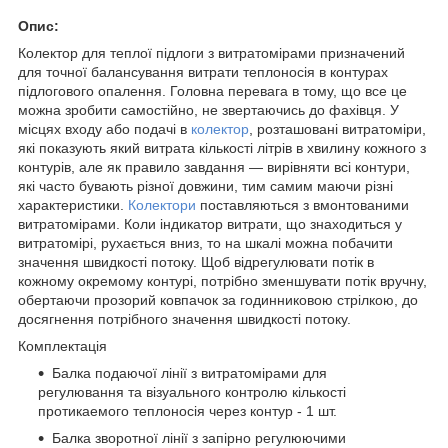
Опис:
Колектор для теплої підлоги з витратомірами призначений
для точної балансування витрати теплоносія в контурах
підлогового опалення. Головна перевага в тому, що все це
можна зробити самостійно, не звертаючись до фахівця. У
місцях входу або подачі в
колектор
, розташовані витратоміри,
які показують який витрата кількості літрів в хвилину кожного з
контурів, але як правило завдання ― вирівняти всі контури,
які часто бувають різної довжини, тим самим маючи різні
характеристики.
Колектори
поставляються з вмонтованими
витратомірами. Коли індикатор витрати, що знаходиться у
витратомірі, рухається вниз, то на шкалі можна побачити
значення швидкості потоку. Щоб відрегулювати потік в
кожному окремому контурі, потрібно зменшувати потік вручну,
обертаючи прозорий ковпачок за годинниковою стрілкою, до
досягнення потрібного значення швидкості потоку.
Комплектація
Балка подаючої лінії з витратомірами для
регулювання та візуального контролю кількості
протикаемого теплоносія через контур - 1 шт.
Балка зворотної лінії з запірно регулюючими