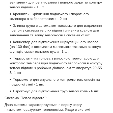
вентилями для регулювання і повного закриття контуру
теплої підлоги - 1 шт.
Кронштейн кріплення подаючого і зворотного
колектора з вибровставками - 2 шт.
Зливна група з автоматом маєвського для видалення
повітря з системи теплих підлог і зливним краном для
заповнення та зливу теплоносія з системи -2 шт.
Коннектор для підключення циркуляційного насоса
(на 130 базі) з автоматом маєвського так само виконує
функцію смисительного вузла -1 шт.
Термостатична голова з виносною термопарою для
контролю температури подаючого теплоносія в контуру
теплої підлоги з робочим діапазоном температур 20-55
З -1 шт.
Термометр для візуального контролю теплоносія на
подаючої лінії - 1 шт.
Евроконус для підключення труб теплої кола - 6 шт.
Система "Тепла підлога":
Дана система характеризується в першу чергу
низькотемпературним теплоносієм. Якщо в системі