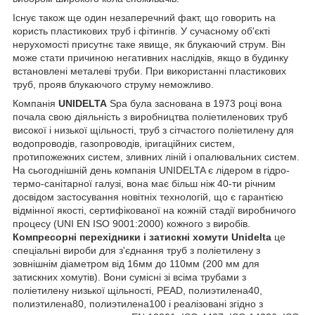
Існує також ще один незаперечний факт, що говорить на
користь пластикових труб і фітингів. У сучасному об'єкті
нерухомості присутнє таке явище, як блукаючий струм. Він
може стати причиною негативних наслідків, якщо в будинку
встановлені металеві труби. При використанні пластикових
труб, прояв блукаючого струму неможливо.
Компанія
UNIDELTA
Spa була заснована в 1973 році вона
почала свою діяльність з виробництва поліетиленових труб
високої і низької щільності, труб з сітчастого поліетилену для
водопроводів, газопроводів, іригаційних систем,
протипожежних систем, зливних ліній і опалювальних систем.
На сьогоднішній день компанія UNIDELTA є лідером в гідро-
термо-санітарної галузі, вона має більш ніж 40-ти річним
досвідом застосування новітніх технологій, що є гарантією
відмінної якості, сертифікованої на кожній стадії виробничого
процесу (UNI EN ISO 9001:2000) кожного з виробів.
Компресорні перехідники і затискні хомути
Unidelta
це
спеціальні вироби для з'єднання труб з поліетилену з
зовнішнім діаметром від 16мм до 110мм (200 мм для
затискних хомутів). Вони сумісні зі всіма трубами з
поліетилену низької щільності, PEAD, полиэтилена40,
полиэтилена80, полиэтилена100 і реалізовані згідно з