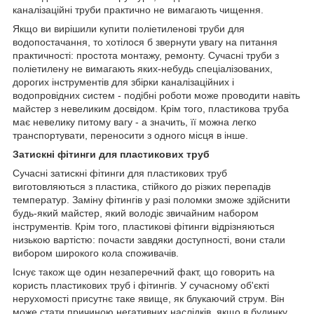
каналізаційні труби практично не вимагають чищення.
Якщо ви вирішили купити поліетиленові труби для
водопостачання, то хотілося б звернути увагу на питання
практичності: простота монтажу, ремонту. Сучасні труби з
поліетилену не вимагають яких-небудь спеціалізованих,
дорогих інструментів для збірки каналізаційних і
водопровідних систем - подібні роботи може проводити навіть
майстер з невеликим досвідом. Крім того, пластикова труба
має невелику питому вагу - а значить, її можна легко
транспортувати, переносити з одного місця в інше.
Затискні фітинги для пластикових труб
Сучасні затискні фітинги для пластикових труб
виготовляються з пластика, стійкого до різких перепадів
температур. Заміну фітингів у разі поломки зможе здійснити
будь-який майстер, який володіє звичайним набором
інструментів. Крім того, пластикові фітинги відрізняються
низькою вартістю: почасти завдяки доступності, вони стали
вибором широкого кола споживачів.
Існує також ще один незаперечний факт, що говорить на
користь пластикових труб і фітингів. У сучасному об'єкті
нерухомості присутнє таке явище, як блукаючий струм. Він
може стати причиною негативних наслідків, якщо в будинку