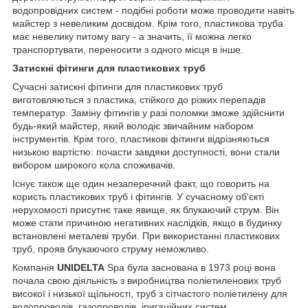
водопровідних систем - подібні роботи може проводити навіть
майстер з невеликим досвідом. Крім того, пластикова труба
має невелику питому вагу - а значить, її можна легко
транспортувати, переносити з одного місця в інше.
Затискні фітинги для пластикових труб
Сучасні затискні фітинги для пластикових труб
виготовляються з пластика, стійкого до різких перепадів
температур. Заміну фітингів у разі поломки зможе здійснити
будь-який майстер, який володіє звичайним набором
інструментів. Крім того, пластикові фітинги відрізняються
низькою вартістю: почасти завдяки доступності, вони стали
вибором широкого кола споживачів.
Існує також ще один незаперечний факт, що говорить на
користь пластикових труб і фітингів. У сучасному об'єкті
нерухомості присутнє таке явище, як блукаючий струм. Він
може стати причиною негативних наслідків, якщо в будинку
встановлені металеві труби. При використанні пластикових
труб, прояв блукаючого струму неможливо.
Компанія
UNIDELTA
Spa була заснована в 1973 році вона
почала свою діяльність з виробництва поліетиленових труб
високої і низької щільності, труб з сітчастого поліетилену для
водопроводів, газопроводів, іригаційних систем,