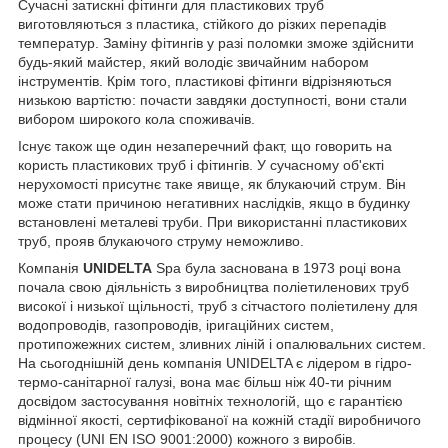
Сучасні затискні фітинги для пластикових труб
виготовляються з пластика, стійкого до різких перепадів
температур. Заміну фітингів у разі поломки зможе здійснити
будь-який майстер, який володіє звичайним набором
інструментів. Крім того, пластикові фітинги відрізняються
низькою вартістю: почасти завдяки доступності, вони стали
вибором широкого кола споживачів.
Існує також ще один незаперечний факт, що говорить на
користь пластикових труб і фітингів. У сучасному об'єкті
нерухомості присутнє таке явище, як блукаючий струм. Він
може стати причиною негативних наслідків, якщо в будинку
встановлені металеві труби. При використанні пластикових
труб, прояв блукаючого струму неможливо.
Компанія
UNIDELTA
Spa була заснована в 1973 році вона
почала свою діяльність з виробництва поліетиленових труб
високої і низької щільності, труб з сітчастого поліетилену для
водопроводів, газопроводів, іригаційних систем,
протипожежних систем, зливних ліній і опалювальних систем.
На сьогоднішній день компанія UNIDELTA є лідером в гідро-
термо-санітарної галузі, вона має більш ніж 40-ти річним
досвідом застосування новітніх технологій, що є гарантією
відмінної якості, сертифікованої на кожній стадії виробничого
процесу (UNI EN ISO 9001:2000) кожного з виробів.