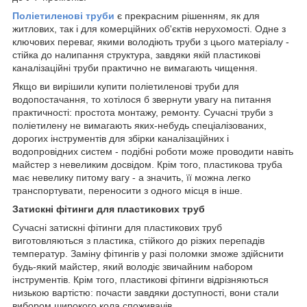
Поліетиленові труби
є прекрасним рішенням, як для
житлових, так і для комерційних об'єктів нерухомості. Одне з
ключових переваг, якими володіють труби з цього матеріалу -
стійка до налипання структура, завдяки якій пластикові
каналізаційні труби практично не вимагають чищення.
Якщо ви вирішили купити поліетиленові труби для
водопостачання, то хотілося б звернути увагу на питання
практичності: простота монтажу, ремонту. Сучасні труби з
поліетилену не вимагають яких-небудь спеціалізованих,
дорогих інструментів для збірки каналізаційних і
водопровідних систем - подібні роботи може проводити навіть
майстер з невеликим досвідом. Крім того, пластикова труба
має невелику питому вагу - а значить, її можна легко
транспортувати, переносити з одного місця в інше.
Затискні фітинги для пластикових труб
Сучасні затискні фітинги для пластикових труб
виготовляються з пластика, стійкого до різких перепадів
температур. Заміну фітингів у разі поломки зможе здійснити
будь-який майстер, який володіє звичайним набором
інструментів. Крім того, пластикові фітинги відрізняються
низькою вартістю: почасти завдяки доступності, вони стали
вибором широкого кола споживачів.