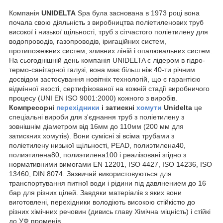
Компанія
UNIDELTA
Spa була заснована в 1973 році вона
почала свою діяльність з виробництва поліетиленових труб
високої і низької щільності, труб з сітчастого поліетилену для
водопроводів, газопроводів, іригаційних систем,
протипожежних систем, зливних ліній і опалювальних систем.
На сьогоднішній день компанія UNIDELTA є лідером в гідро-
термо-санітарної галузі, вона має більш ніж 40-ти річним
досвідом застосування новітніх технологій, що є гарантією
відмінної якості, сертифікованої на кожній стадії виробничого
процесу (UNI EN ISO 9001:2000) кожного з виробів.
Компресорні
перехідники
і затискні
хомути
Unidelta
це
спеціальні вироби для з'єднання труб з поліетилену з
зовнішнім діаметром від 16мм до 110мм (200 мм для
затискних хомутів). Вони сумісні зі всіма трубами з
поліетилену низької щільності, PEAD, полиэтилена40,
полиэтилена80, полиэтилена100 і реалізовані згідно з
нормативними вимогами EN 12201, ISO 4427, ISO 14236, ISO
13460, DIN 8074. Зазвичай використовуються для
транспортування питної води і рідини під давлнением до 16
бар для різних цілей. Завдяки матеріалів з яких вони
виготовлені, перехідники володіють високою стійкістю до
різних хімічних речовин (дивись главу Хімічна міцність) і стійкі
до УФ променів.