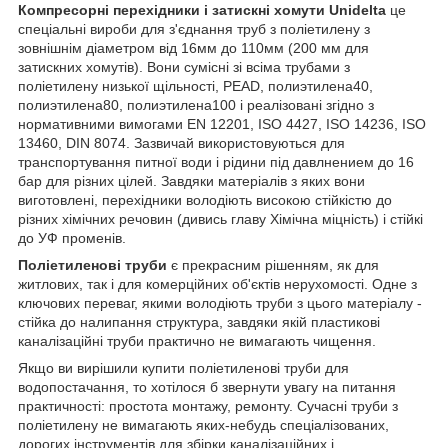
Компресорні перехідники і затискні хомути
Unidelta
це
спеціальні вироби для з'єднання труб з поліетилену з
зовнішнім діаметром від 16мм до 110мм (200 мм для
затискних хомутів). Вони сумісні зі всіма трубами з
поліетилену низької щільності, PEAD, полиэтилена40,
полиэтилена80, полиэтилена100 і реалізовані згідно з
нормативними вимогами EN 12201, ISO 4427, ISO 14236, ISO
13460, DIN 8074. Зазвичай використовуються для
транспортування питної води і рідини під давлнением до 16
бар для різних цілей. Завдяки матеріалів з яких вони
виготовлені, перехідники володіють високою стійкістю до
різних хімічних речовин (дивись главу Хімічна міцність) і стійкі
до УФ променів.
Поліетиленові труби
є прекрасним рішенням, як для
житлових, так і для комерційних об'єктів нерухомості. Одне з
ключових переваг, якими володіють труби з цього матеріалу -
стійка до налипання структура, завдяки якій пластикові
каналізаційні труби практично не вимагають чищення.
Якщо ви вирішили купити поліетиленові труби для
водопостачання, то хотілося б звернути увагу на питання
практичності: простота монтажу, ремонту. Сучасні труби з
поліетилену не вимагають яких-небудь спеціалізованих,
дорогих інструментів для збірки каналізаційних і