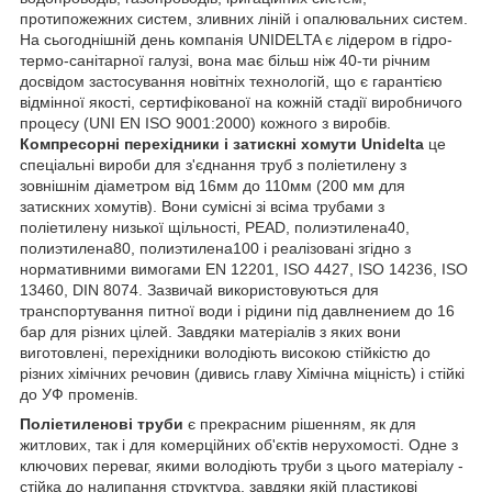
протипожежних систем, зливних ліній і опалювальних систем.
На сьогоднішній день компанія UNIDELTA є лідером в гідро-
термо-санітарної галузі, вона має більш ніж 40-ти річним
досвідом застосування новітніх технологій, що є гарантією
відмінної якості, сертифікованої на кожній стадії виробничого
процесу (UNI EN ISO 9001:2000) кожного з виробів.
Компресорні перехідники і затискні хомути
Unidelta
це
спеціальні вироби для з'єднання труб з поліетилену з
зовнішнім діаметром від 16мм до 110мм (200 мм для
затискних хомутів). Вони сумісні зі всіма трубами з
поліетилену низької щільності, PEAD, полиэтилена40,
полиэтилена80, полиэтилена100 і реалізовані згідно з
нормативними вимогами EN 12201, ISO 4427, ISO 14236, ISO
13460, DIN 8074. Зазвичай використовуються для
транспортування питної води і рідини під давлнением до 16
бар для різних цілей. Завдяки матеріалів з яких вони
виготовлені, перехідники володіють високою стійкістю до
різних хімічних речовин (дивись главу Хімічна міцність) і стійкі
до УФ променів.
Поліетиленові труби
є прекрасним рішенням, як для
житлових, так і для комерційних об'єктів нерухомості. Одне з
ключових переваг, якими володіють труби з цього матеріалу -
стійка до налипання структура, завдяки якій пластикові