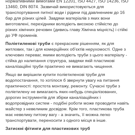
нормативними вимогами EN 12201, ISO 4427, ISO 14236, ISO
13460, DIN 8074. Зазвичай використовуються для
транспортування питної води і рідини під давлнением до 16
бар для різних цілей. Завдяки матеріалів з яких вони
виготовлені, перехідники володіють високою стійкістю до
різних хімічних речовин (дивись главу Хімічна міцність) і стійкі
до УФ променів.
Поліетиленові труби
є прекрасним рішенням, як для
житлових, так і для комерційних об'єктів нерухомості. Одне з
ключових переваг, якими володіють труби з цього матеріалу -
стійка до налипання структура, завдяки якій пластикові
каналізаційні труби практично не вимагають чищення.
Якщо ви вирішили купити поліетиленові труби для
водопостачання, то хотілося б звернути увагу на питання
практичності: простота монтажу, ремонту. Сучасні труби з
поліетилену не вимагають яких-небудь спеціалізованих,
дорогих інструментів для збірки каналізаційних і
водопровідних систем - подібні роботи може проводити навіть
майстер з невеликим досвідом. Крім того, пластикова труба
має невелику питому вагу - а значить, її можна легко
транспортувати, переносити з одного місця в інше.
Затискні фітинги для пластикових труб