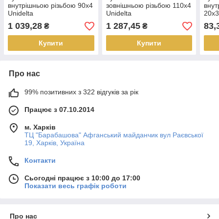
внутрішньою різьбою 90х4
зовнішньою різьбою 110х4
внут
Unidelta
Unidelta
20х3
1 039,28
1 287,45
83,
₴
₴
Купити
Купити
Про нас
99% позитивних з 322 відгуків за рік
Працює з 07.10.2014
м. Харків
ТЦ "Барабашова" Афганський майданчик вул Раєвської
19, Харків, Україна
Контакти
Сьогодні працює з 10:00 до 17:00
Показати весь графік роботи
Про нас