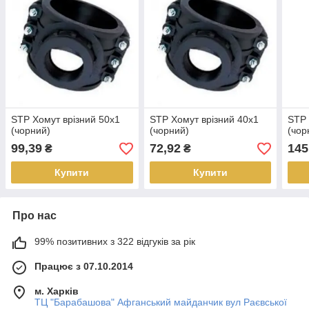
STP Хомут врізний 50х1
STP Хомут врізний 40х1
STP 
(чорний)
(чорний)
(чор
99,39
72,92
145
₴
₴
Купити
Купити
Про нас
99% позитивних з 322 відгуків за рік
Працює з 07.10.2014
м. Харків
ТЦ "Барабашова" Афганський майданчик вул Раєвської