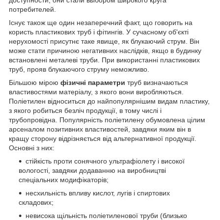
потребителей.
Існує також ще один незаперечний факт, що говорить на
користь пластикових труб і фітингів. У сучасному об'єкті
нерухомості присутнє таке явище, як блукаючий струм. Він
може стати причиною негативних наслідків, якщо в будинку
встановлені металеві труби. При використанні пластикових
труб, прояв блукаючого струму неможливо.
Більшою мірою
фізичні параметри
труб визначаються
властивостями матеріалу, з якого вони виробляються.
Поліетилен відноситься до найпопулярнішим видам пластику,
з якого робиться безліч продукції, в тому числі і
трубопровідна. Популярність поліетилену обумовлена цілим
арсеналом позитивних властивостей, завдяки яким він в
кращу сторону відрізняється від альтернативної продукції.
Основні з них:
стійкість проти сонячного ультрафіолету і високої
вологості, завдяки додаванню на виробництві
спеціальних модифікаторів;
несхильність впливу кислот, лугів і спиртових
складових;
невисока щільність поліетиленової труби (близько