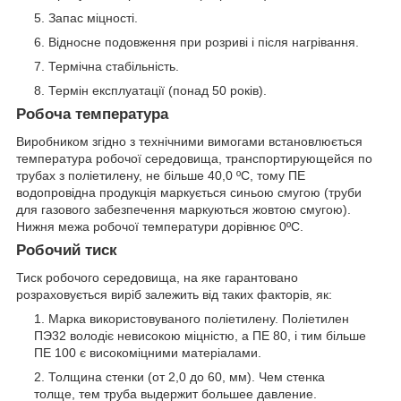
Запас міцності.
Відносне подовження при розриві і після нагрівання.
Термічна стабільність.
Термін експлуатації (понад 50 років).
Робоча температура
Виробником згідно з технічними вимогами встановлюється
температура робочої середовища, транспортирующейся по
трубах з поліетилену, не більше 40,0 ºС, тому ПЕ
водопровідна продукція маркується синьою смугою (труби
для газового забезпечення маркуються жовтою смугою).
Нижня межа робочої температури дорівнює 0ºС.
Робочий тиск
Тиск робочого середовища, на яке гарантовано
розраховується виріб залежить від таких факторів, як:
Марка використовуваного поліетилену. Поліетилен
ПЭ32 володіє невисокою міцністю, а ПЕ 80, і тим більше
ПЕ 100 є високоміцними матеріалами.
Толщина стенки (от 2,0 до 60, мм). Чем стенка
толще, тем труба выдержит большее давление.