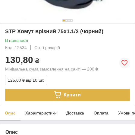
STP Хомут врізний 75х1.1/2 (чорний)
В наявності
Код: 12534
Опт і роздріб
130,80
₴
Мінімальна сума замовлення на сайті — 200 ₴
125,80 ₴
від 10 шт.
Купити
Опис
Характеристики
Доставка
Оплата
Умови п
Опис