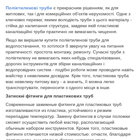
Поліетиленові труби
є прекрасним рішенням, як для
житлових, так і для комерційних об'єктів нерухомості. Одне з
ключових переваг, якими володіють труби з цього матеріалу -
стійка до налипання структура, завдяки якій пластикові
каналізаційні труби практично не вимагають чищення.
Якщо ви вирішили купити поліетиленові труби для
водопостачання, то хотілося б звернути увагу на питання
практичності: простота монтажу, ремонту. Сучасні труби з
поліетилену не вимагають яких-небудь спеціалізованих,
дорогих інструментів для збірки каналізаційних і
водопровідних систем - подібні роботи може проводити навіть
майстер з невеликим досвідом. Крім того, пластикова труба
має невелику питому вагу - а значить, її можна легко
транспортувати, переносити з одного місця в інше.
Затискні фітинги для пластикових труб
Современные зажимные фитинги для пластиковых труб
изготавливаются из пластика, устойчивого к резким
перепадам температур. Замену фитингов в случае поломки
сможет осуществить любой мастер, располагающий
обычным набором инструментов. Кроме того, пластиковые
фитинги отличаются низкой стоимостью: отчасти, благодаря
доступности, они стали выбором широкого круга