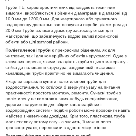
Труби ПЕ, характеристики яких відповідають технічним
вимогам, виробляються з різними діаметрами в діапазоні від
10,0 мм до 1200,0 мм. Для квартирного або приватного
водопроводу достатньо застосовувати вироби, діаметром до
20,0 мм Труби великого діаметру застосовуються для
магістралей, що забезпечують водою великі промислові
об'єкти або цілі житлові райони.
Поліетиленові труби
є прекрасним рішенням, як для
житлових, так і для комерційних об'єктів нерухомості. Одне з
ключових переваг, якими володіють труби з цього матеріалу -
стійка до налипання структура, завдяки якій пластикові
каналізаційні труби практично не вимагають чищення.
Якщо ви вирішили купити поліетиленові труби для
водопостачання, то хотілося б звернути увагу на питання
практичності: простота монтажу, ремонту. Сучасні труби з
поліетилену не вимагають яких-небудь спеціалізованих,
дорогих інструментів для збірки каналізаційних і
водопровідних систем - подібні роботи може проводити навіть
майстер з невеликим досвідом. Крім того, пластикова труба
має невелику питому вагу - а значить, її можна легко
транспортувати, переносити з одного місця в інше.
Затискні фітинги для пластикових труб