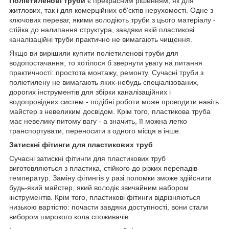
Поліетиленові труби
є прекрасним рішенням, як для
житлових, так і для комерційних об'єктів нерухомості. Одне з
ключових переваг, якими володіють труби з цього матеріалу -
стійка до налипання структура, завдяки якій пластикові
каналізаційні труби практично не вимагають чищення.
Якщо ви вирішили купити поліетиленові труби для
водопостачання, то хотілося б звернути увагу на питання
практичності: простота монтажу, ремонту. Сучасні труби з
поліетилену не вимагають яких-небудь спеціалізованих,
дорогих інструментів для збірки каналізаційних і
водопровідних систем - подібні роботи може проводити навіть
майстер з невеликим досвідом. Крім того, пластикова труба
має невелику питому вагу - а значить, її можна легко
транспортувати, переносити з одного місця в інше.
Затискні фітинги для пластикових труб
Сучасні затискні фітинги для пластикових труб
виготовляються з пластика, стійкого до різких перепадів
температур. Заміну фітингів у разі поломки зможе здійснити
будь-який майстер, який володіє звичайним набором
інструментів. Крім того, пластикові фітинги відрізняються
низькою вартістю: почасти завдяки доступності, вони стали
вибором широкого кола споживачів.