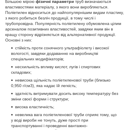
Більшою мірою
фізичні параметри
труб визначаються
властивостями матеріалу, з якого вони виробляються.
Поліетилен відноситься до найпопулярнішим видам пластику,
з якого робиться безліч продукції, в тому числі і
трубопровідна. Популярність поліетилену обумовлена цілим
арсеналом позитивних властивостей, завдяки яким він в
кращу сторону відрізняється від альтернативної продукції.
Основні з них:
стійкість проти сонячного ультрафіолету і високої
вологості, завдяки додаванню на виробництві
спеціальних модифікаторів;
несхильність впливу кислот, лугів і спиртових
складових;
невисока щільність поліетиленової труби (близько
0,950 г/см3), яка надає їй легкість;
здатність витримувати досить високу температуру без
зміни своєї форми і структури;
висока еластичність;
невелика вага поліетиленової труби сприяє тому, що
у воді вироби не тонуть, дуже прості при
транспортуванні і проведенні вантажно-