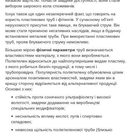
низькою вартістю: почасти завдяки доступності, вони стали
вибором широкого кола споживачів.
Існує також ще один незаперечний факт, що говорить на
користь пластикових труб і фітингів. У сучасному об'єкті
нерухомості присутнє таке явище, як блукаючий струм. Він
може стати причиною негативних наслідків, якщо в будинку
встановлені металеві труби. При використанні пластикових
труб, прояв блукаючого струму неможливо.
Більшою мірою
фізичні параметри
труб визначаються
властивостями матеріалу, з якого вони виробляються.
Поліетилен відноситься до найпопулярнішим видам пластику,
з якого робиться безліч продукції, в тому числі і
трубопровідна. Популярність поліетилену обумовлена цілим
арсеналом позитивних властивостей, завдяки яким він в
кращу сторону відрізняється від альтернативної продукції.
Основні з них:
стійкість проти сонячного ультрафіолету і високої
вологості, завдяки додаванню на виробництві
спеціальних модифікаторів;
несхильність впливу кислот, лугів і спиртових
складових;
невисока щільність поліетиленової труби (близько