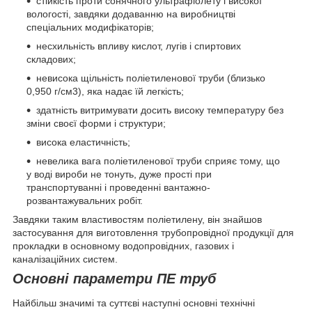
стійкість проти сонячного ультрафіолету і високої
вологості, завдяки додаванню на виробництві
спеціальних модифікаторів;
несхильність впливу кислот, лугів і спиртових
складових;
невисока щільність поліетиленової труби (близько
0,950 г/см3), яка надає їй легкість;
здатність витримувати досить високу температуру без
зміни своєї форми і структури;
висока еластичність;
невелика вага поліетиленової труби сприяє тому, що
у воді вироби не тонуть, дуже прості при
транспортуванні і проведенні вантажно-
розвантажувальних робіт.
Завдяки таким властивостям поліетилену, він знайшов
застосування для виготовлення трубопровідної продукції для
прокладки в основному водопровідних, газових і
каналізаційних систем.
Основні параметри ПЕ труб
Найбільш значимі та суттєві наступні основні технічні