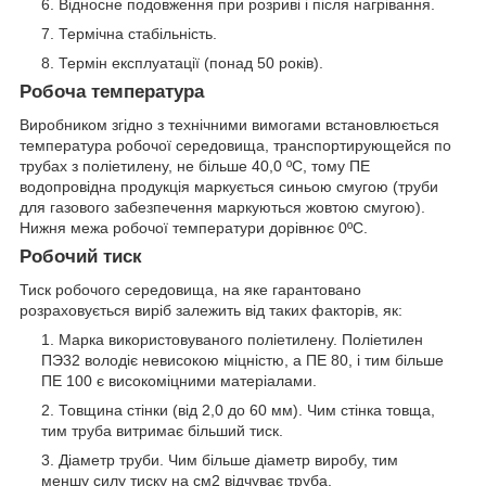
Відносне подовження при розриві і після нагрівання.
Термічна стабільність.
Термін експлуатації (понад 50 років).
Робоча температура
Виробником згідно з технічними вимогами встановлюється
температура робочої середовища, транспортирующейся по
трубах з поліетилену, не більше 40,0 ºС, тому ПЕ
водопровідна продукція маркується синьою смугою (труби
для газового забезпечення маркуються жовтою смугою).
Нижня межа робочої температури дорівнює 0ºС.
Робочий тиск
Тиск робочого середовища, на яке гарантовано
розраховується виріб залежить від таких факторів, як:
Марка використовуваного поліетилену. Поліетилен
ПЭ32 володіє невисокою міцністю, а ПЕ 80, і тим більше
ПЕ 100 є високоміцними матеріалами.
Товщина стінки (від 2,0 до 60 мм). Чим стінка товща,
тим труба витримає більший тиск.
Діаметр труби. Чим більше діаметр виробу, тим
меншу силу тиску на см2 відчуває труба.