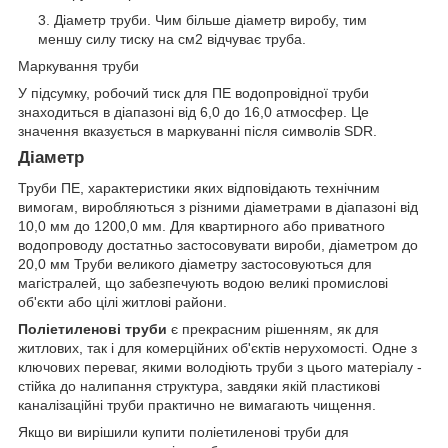
Діаметр труби. Чим більше діаметр виробу, тим
меншу силу тиску на см2 відчуває труба.
Маркування труби
У підсумку, робочий тиск для ПЕ водопровідної труби
знаходиться в діапазоні від 6,0 до 16,0 атмосфер. Це
значення вказується в маркуванні після символів SDR.
Діаметр
Труби ПЕ, характеристики яких відповідають технічним
вимогам, виробляються з різними діаметрами в діапазоні від
10,0 мм до 1200,0 мм. Для квартирного або приватного
водопроводу достатньо застосовувати вироби, діаметром до
20,0 мм Труби великого діаметру застосовуються для
магістралей, що забезпечують водою великі промислові
об'єкти або цілі житлові райони.
Поліетиленові труби
є прекрасним рішенням, як для
житлових, так і для комерційних об'єктів нерухомості. Одне з
ключових переваг, якими володіють труби з цього матеріалу -
стійка до налипання структура, завдяки якій пластикові
каналізаційні труби практично не вимагають чищення.
Якщо ви вирішили купити поліетиленові труби для