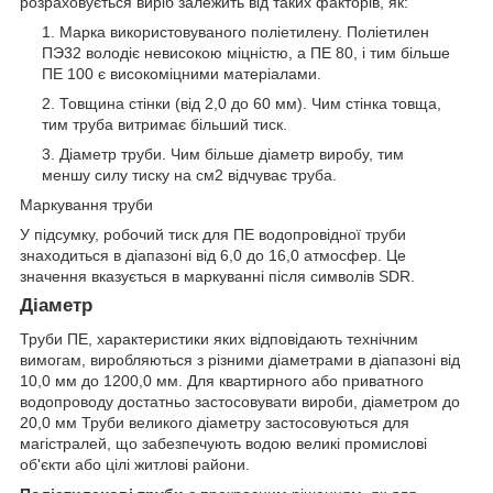
розраховується виріб залежить від таких факторів, як:
Марка використовуваного поліетилену. Поліетилен
ПЭ32 володіє невисокою міцністю, а ПЕ 80, і тим більше
ПЕ 100 є високоміцними матеріалами.
Товщина стінки (від 2,0 до 60 мм). Чим стінка товща,
тим труба витримає більший тиск.
Діаметр труби. Чим більше діаметр виробу, тим
меншу силу тиску на см2 відчуває труба.
Маркування труби
У підсумку, робочий тиск для ПЕ водопровідної труби
знаходиться в діапазоні від 6,0 до 16,0 атмосфер. Це
значення вказується в маркуванні після символів SDR.
Діаметр
Труби ПЕ, характеристики яких відповідають технічним
вимогам, виробляються з різними діаметрами в діапазоні від
10,0 мм до 1200,0 мм. Для квартирного або приватного
водопроводу достатньо застосовувати вироби, діаметром до
20,0 мм Труби великого діаметру застосовуються для
магістралей, що забезпечують водою великі промислові
об'єкти або цілі житлові райони.