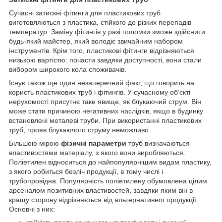
Сучасні затискні фітинги для пластикових труб
виготовляються з пластика, стійкого до різких перепадів
температур. Заміну фітингів у разі поломки зможе здійснити
будь-який майстер, який володіє звичайним набором
інструментів. Крім того, пластикові фітинги відрізняються
низькою вартістю: почасти завдяки доступності, вони стали
вибором широкого кола споживачів.
Існує також ще один незаперечний факт, що говорить на
користь пластикових труб і фітингів. У сучасному об'єкті
нерухомості присутнє таке явище, як блукаючий струм. Він
може стати причиною негативних наслідків, якщо в будинку
встановлені металеві труби. При використанні пластикових
труб, прояв блукаючого струму неможливо.
Більшою мірою
фізичні параметри
труб визначаються
властивостями матеріалу, з якого вони виробляються.
Поліетилен відноситься до найпопулярнішим видам пластику,
з якого робиться безліч продукції, в тому числі і
трубопровідна. Популярність поліетилену обумовлена цілим
арсеналом позитивних властивостей, завдяки яким він в
кращу сторону відрізняється від альтернативної продукції.
Основні з них: