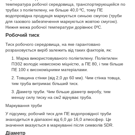
температура робочої середовища, транспортирующейся по
трубах з поліетилену, не більше 40,0 ºС, тому ПЕ
водопровідна продукція маркується синьою смугою (труби
для газового забезпечення маркуються жовтою смугою).
Нижня межа робочої температури дорівнює 0ºС.
Робочий тиск
Тиск робочого середовища, на яке гарантовано
розраховується виріб залежить від таких факторів, як:
Марка використовуваного поліетилену. Поліетилен
ПЭ32 володіє невисокою міцністю, а ПЕ 80, і тим більше
ПЕ 100 є високоміцними матеріалами.
Товщина стінки (від 2,0 до 60 мм). Чим стінка товща,
тим труба витримає більший тиск.
Діаметр труби. Чим більше діаметр виробу, тим
меншу силу тиску на см2 відчуває труба.
Маркування труби
У підсумку, робочий тиск для ПЕ водопровідної труби
знаходиться в діапазоні від 6,0 до 16,0 атмосфер. Це
значення вказується в маркуванні після символів SDR.
Діаметр