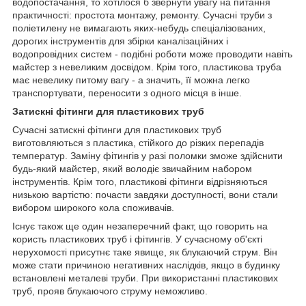
водопостачання, то хотілося б звернути увагу на питання
практичності: простота монтажу, ремонту. Сучасні труби з
поліетилену не вимагають яких-небудь спеціалізованих,
дорогих інструментів для збірки каналізаційних і
водопровідних систем - подібні роботи може проводити навіть
майстер з невеликим досвідом. Крім того, пластикова труба
має невелику питому вагу - а значить, її можна легко
транспортувати, переносити з одного місця в інше.
Затискні фітинги для пластикових труб
Сучасні затискні фітинги для пластикових труб
виготовляються з пластика, стійкого до різких перепадів
температур. Заміну фітингів у разі поломки зможе здійснити
будь-який майстер, який володіє звичайним набором
інструментів. Крім того, пластикові фітинги відрізняються
низькою вартістю: почасти завдяки доступності, вони стали
вибором широкого кола споживачів.
Існує також ще один незаперечний факт, що говорить на
користь пластикових труб і фітингів. У сучасному об'єкті
нерухомості присутнє таке явище, як блукаючий струм. Він
може стати причиною негативних наслідків, якщо в будинку
встановлені металеві труби. При використанні пластикових
труб, прояв блукаючого струму неможливо.