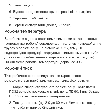
Запас міцності.
Відносне подовження при розриві і після нагрівання.
Термічна стабільність.
Термін експлуатації (понад 50 років).
Робоча температура
Виробником згідно з технічними вимогами встановлюється
температура робочої середовища, транспортирующейся по
трубах з поліетилену, не більше 40,0 ºС, тому ПЕ
водопровідна продукція маркується синьою смугою (труби
для газового забезпечення маркуються жовтою смугою).
Нижня межа робочої температури дорівнює 0ºС.
Робочий тиск
Тиск робочого середовища, на яке гарантовано
розраховується виріб залежить від таких факторів, як:
Марка використовуваного поліетилену. Поліетилен
ПЭ32 володіє невисокою міцністю, а ПЕ 80, і тим більше
ПЕ 100 є високоміцними матеріалами.
Товщина стінки (від 2,0 до 60 мм). Чим стінка товща,
тим труба витримає більший тиск.