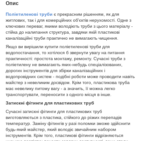
Опис
Поліетиленові труби
є прекрасним рішенням, як для
житлових, так і для комерційних об'єктів нерухомості. Одне з
ключових переваг, якими володіють труби з цього матеріалу -
стійка до налипання структура, завдяки якій пластикові
каналізаційні труби практично не вимагають чищення.
Якщо ви вирішили купити поліетиленові труби для
водопостачання, то хотілося б звернути увагу на питання
практичності: простота монтажу, ремонту. Сучасні труби з
поліетилену не вимагають яких-небудь спеціалізованих,
дорогих інструментів для збірки каналізаційних і
водопровідних систем - подібні роботи може проводити навіть
майстер з невеликим досвідом. Крім того, пластикова труба
має невелику питому вагу - а значить, її можна легко
транспортувати, переносити з одного місця в інше.
Затискні фітинги для пластикових труб
Сучасні затискні фітинги для пластикових труб
виготовляються з пластика, стійкого до різких перепадів
температур. Заміну фітингів у разі поломки зможе здійснити
будь-який майстер, який володіє звичайним набором
інструментів. Крім того, пластикові фітинги відрізняються