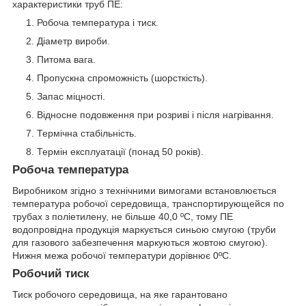
характеристики труб ПЕ:
Робоча температура і тиск.
Діаметр вироби.
Питома вага.
Пропускна спроможність (шорсткість).
Запас міцності.
Відносне подовження при розриві і після нагрівання.
Термічна стабільність.
Термін експлуатації (понад 50 років).
Робоча температура
Виробником згідно з технічними вимогами встановлюється
температура робочої середовища, транспортирующейся по
трубах з поліетилену, не більше 40,0 ºС, тому ПЕ
водопровідна продукція маркується синьою смугою (труби
для газового забезпечення маркуються жовтою смугою).
Нижня межа робочої температури дорівнює 0ºС.
Робочий тиск
Тиск робочого середовища, на яке гарантовано