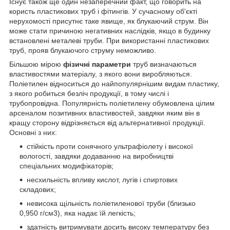
Існує також ще один незаперечний факт, що говорить на
користь пластикових труб і фітингів. У сучасному об'єкті
нерухомості присутнє таке явище, як блукаючий струм. Він
може стати причиною негативних наслідків, якщо в будинку
встановлені металеві труби. При використанні пластикових
труб, прояв блукаючого струму неможливо.
Більшою мірою
фізичні параметри
труб визначаються
властивостями матеріалу, з якого вони виробляються.
Поліетилен відноситься до найпопулярнішим видам пластику,
з якого робиться безліч продукції, в тому числі і
трубопровідна. Популярність поліетилену обумовлена цілим
арсеналом позитивних властивостей, завдяки яким він в
кращу сторону відрізняється від альтернативної продукції.
Основні з них:
стійкість проти сонячного ультрафіолету і високої
вологості, завдяки додаванню на виробництві
спеціальних модифікаторів;
несхильність впливу кислот, лугів і спиртових
складових;
невисока щільність поліетиленової труби (близько
0,950 г/см3), яка надає їй легкість;
здатність витримувати досить високу температуру без