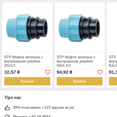
STP Муфта затискна c
STP Муфта затискна c
STP 
внутрішньою різьбою
внутрішньою різьбою
внут
20х1/2
50х1.1/2
63х1
32,57
94,92
91,
₴
₴
Купити
Купити
Про нас
99% позитивних з 322 відгуків за рік
Працює з 07.10.2014