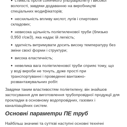
стійкість проти сонячного ультрафіолету і високої
вологості, завдяки додаванню на виробництві
спеціальних модифікаторів;
несхильність впливу кислот, лугів і спиртових
складових;
невисока щільність поліетиленової труби (близько
0,950 г/см3), яка надає їй легкість;
здатність витримувати досить високу температуру без
зміни своєї форми і структури;
висока еластичність;
невелика вага поліетиленової труби сприяє тому, що
у воді вироби не тонуть, дуже прості при
транспортуванні і проведенні вантажно-
розвантажувальних робіт.
Завдяки таким властивостям поліетилену, він знайшов
застосування для виготовлення трубопровідної продукції для
прокладки в основному водопровідних, газових і
каналізаційних систем.
Основні параметри ПЕ труб
Найбільш значимі та суттєві наступні основні технічні