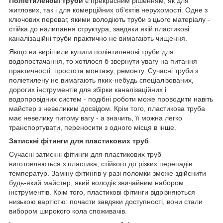
Поліетиленові труби
є прекрасним рішенням, як для
житлових, так і для комерційних об'єктів нерухомості. Одне з
ключових переваг, якими володіють труби з цього матеріалу -
стійка до налипання структура, завдяки якій пластикові
каналізаційні труби практично не вимагають чищення.
Якщо ви вирішили купити поліетиленові труби для
водопостачання, то хотілося б звернути увагу на питання
практичності: простота монтажу, ремонту. Сучасні труби з
поліетилену не вимагають яких-небудь спеціалізованих,
дорогих інструментів для збірки каналізаційних і
водопровідних систем - подібні роботи може проводити навіть
майстер з невеликим досвідом. Крім того, пластикова труба
має невелику питому вагу - а значить, її можна легко
транспортувати, переносити з одного місця в інше.
Затискні фітинги для пластикових труб
Сучасні затискні фітинги для пластикових труб
виготовляються з пластика, стійкого до різких перепадів
температур. Заміну фітингів у разі поломки зможе здійснити
будь-який майстер, який володіє звичайним набором
інструментів. Крім того, пластикові фітинги відрізняються
низькою вартістю: почасти завдяки доступності, вони стали
вибором широкого кола споживачів.