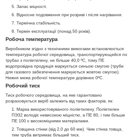
Запас міцності.
Відносне подовження при розриві і після нагрівання.
Термічна стабільність.
Термін експлуатації (понад 50 років).
Робоча температура
Виробником згідно з технічними вимогами встановлюється
температура робочої середовища, транспортирующейся по
трубах з поліетилену, не більше 40,0 ºС, тому ПЕ
водопровідна продукція маркується синьою смугою (труби
для газового забезпечення маркуються жовтою смугою).
Нижня межа робочої температури дорівнює 0ºС.
Робочий тиск
Тиск робочого середовища, на яке гарантовано
розраховується виріб залежить від таких факторів, як:
Марка використовуваного поліетилену. Поліетилен
ПЭ32 володіє невисокою міцністю, а ПЕ 80, і тим більше
ПЕ 100 є високоміцними матеріалами.
Товщина стінки (від 2,0 до 60 мм). Чим стінка товща,
тим труба витримає більший тиск.