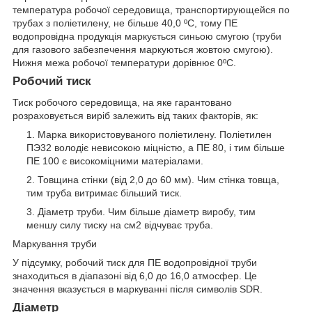
температура робочої середовища, транспортирующейся по
трубах з поліетилену, не більше 40,0 ºС, тому ПЕ
водопровідна продукція маркується синьою смугою (труби
для газового забезпечення маркуються жовтою смугою).
Нижня межа робочої температури дорівнює 0ºС.
Робочий тиск
Тиск робочого середовища, на яке гарантовано
розраховується виріб залежить від таких факторів, як:
Марка використовуваного поліетилену. Поліетилен
ПЭ32 володіє невисокою міцністю, а ПЕ 80, і тим більше
ПЕ 100 є високоміцними матеріалами.
Товщина стінки (від 2,0 до 60 мм). Чим стінка товща,
тим труба витримає більший тиск.
Діаметр труби. Чим більше діаметр виробу, тим
меншу силу тиску на см2 відчуває труба.
Маркування труби
У підсумку, робочий тиск для ПЕ водопровідної труби
знаходиться в діапазоні від 6,0 до 16,0 атмосфер. Це
значення вказується в маркуванні після символів SDR.
Діаметр