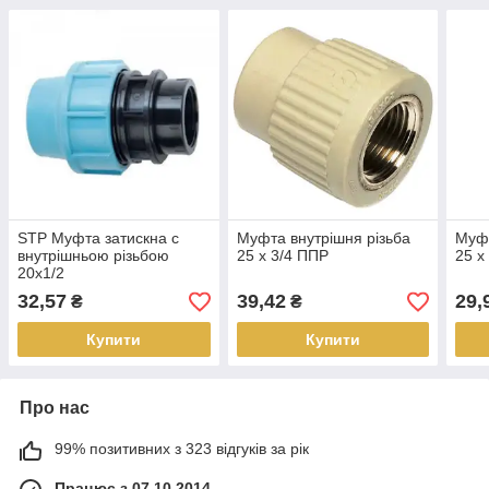
STP Муфта затискна c
Муфта внутрішня різьба
Муфт
внутрішньою різьбою
25 х 3/4 ППР
25 х
20х1/2
32,57
39,42
29,
₴
₴
Купити
Купити
Про нас
99% позитивних з 323 відгуків за рік
Працює з 07.10.2014