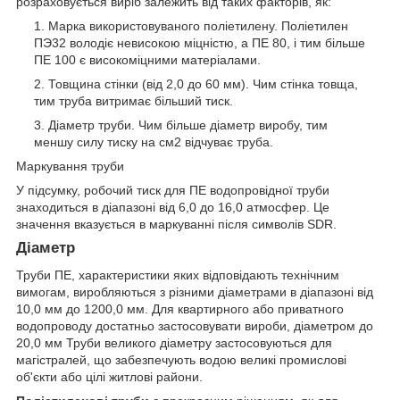
розраховується виріб залежить від таких факторів, як:
Марка використовуваного поліетилену. Поліетилен
ПЭ32 володіє невисокою міцністю, а ПЕ 80, і тим більше
ПЕ 100 є високоміцними матеріалами.
Товщина стінки (від 2,0 до 60 мм). Чим стінка товща,
тим труба витримає більший тиск.
Діаметр труби. Чим більше діаметр виробу, тим
меншу силу тиску на см2 відчуває труба.
Маркування труби
У підсумку, робочий тиск для ПЕ водопровідної труби
знаходиться в діапазоні від 6,0 до 16,0 атмосфер. Це
значення вказується в маркуванні після символів SDR.
Діаметр
Труби ПЕ, характеристики яких відповідають технічним
вимогам, виробляються з різними діаметрами в діапазоні від
10,0 мм до 1200,0 мм. Для квартирного або приватного
водопроводу достатньо застосовувати вироби, діаметром до
20,0 мм Труби великого діаметру застосовуються для
магістралей, що забезпечують водою великі промислові
об'єкти або цілі житлові райони.