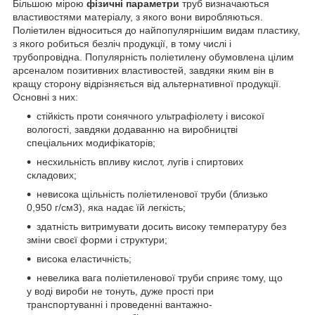
Більшою мірою
фізичні параметри
труб визначаються
властивостями матеріалу, з якого вони виробляються.
Поліетилен відноситься до найпопулярнішим видам пластику,
з якого робиться безліч продукції, в тому числі і
трубопровідна. Популярність поліетилену обумовлена цілим
арсеналом позитивних властивостей, завдяки яким він в
кращу сторону відрізняється від альтернативної продукції.
Основні з них:
стійкість проти сонячного ультрафіолету і високої
вологості, завдяки додаванню на виробництві
спеціальних модифікаторів;
несхильність впливу кислот, лугів і спиртових
складових;
невисока щільність поліетиленової труби (близько
0,950 г/см3), яка надає їй легкість;
здатність витримувати досить високу температуру без
зміни своєї форми і структури;
висока еластичність;
невелика вага поліетиленової труби сприяє тому, що
у воді вироби не тонуть, дуже прості при
транспортуванні і проведенні вантажно-