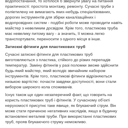
водопостачання, то хотілося б звернути увагу на питання
практичності: простота монтажу, ремонту. Сучасні труби з
поліетилену не вимагають яких-небудь спеціалізованих,
дорогих інструментів для збірки каналізаційних і
водопровідних систем - подібні роботи може проводити навіть
майстер з невеликим досвідом. Крім того, пластикова труба
має невелику питому вагу - а значить, її можна легко
транспортувати, переносити з одного місця в інше.
Затискні фітинги для пластикових труб
Сучасні затискні фітинги для пластикових труб
виготовляються з пластика, стійкого до різких перепадів
температур. Заміну фітингів у разі поломки зможе здійснити
будь-який майстер, який володіє звичайним набором
інструментів. Крім того, пластикові фітинги відрізняються
низькою вартістю: почасти завдяки доступності, вони стали
вибором широкого кола споживачів.
Існує також ще один незаперечний факт, що говорить на
користь пластикових труб і фітингів. У сучасному об'єкті
нерухомості присутнє таке явище, як блукаючий струм. Він
може стати причиною негативних наслідків, якщо в будинку
встановлені металеві труби. При використанні пластикових
труб, прояв блукаючого струму неможливо.