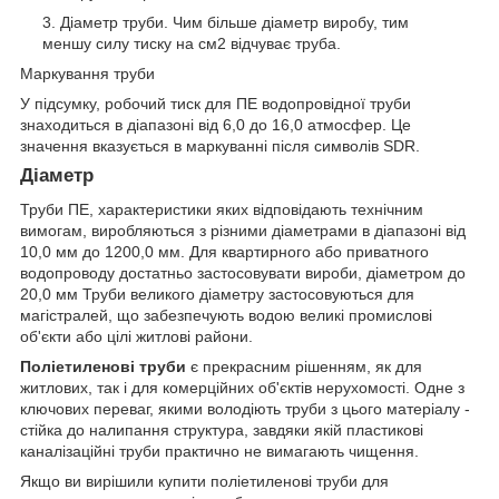
Діаметр труби. Чим більше діаметр виробу, тим
меншу силу тиску на см2 відчуває труба.
Маркування труби
У підсумку, робочий тиск для ПЕ водопровідної труби
знаходиться в діапазоні від 6,0 до 16,0 атмосфер. Це
значення вказується в маркуванні після символів SDR.
Діаметр
Труби ПЕ, характеристики яких відповідають технічним
вимогам, виробляються з різними діаметрами в діапазоні від
10,0 мм до 1200,0 мм. Для квартирного або приватного
водопроводу достатньо застосовувати вироби, діаметром до
20,0 мм Труби великого діаметру застосовуються для
магістралей, що забезпечують водою великі промислові
об'єкти або цілі житлові райони.
Поліетиленові труби
є прекрасним рішенням, як для
житлових, так і для комерційних об'єктів нерухомості. Одне з
ключових переваг, якими володіють труби з цього матеріалу -
стійка до налипання структура, завдяки якій пластикові
каналізаційні труби практично не вимагають чищення.
Якщо ви вирішили купити поліетиленові труби для