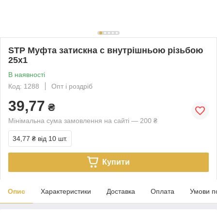
STP Муфта затискна c внутрішньою різьбою
25х1
В наявності
Код: 1288
Опт і роздріб
39,77
₴
Мінімальна сума замовлення на сайті — 200 ₴
34,77 ₴
від 10 шт.
Купити
Опис
Характеристики
Доставка
Оплата
Умови п