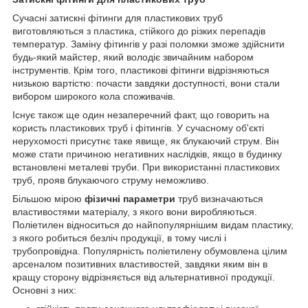
Сучасні затискні фітинги для пластикових труб
виготовляються з пластика, стійкого до різких перепадів
температур. Заміну фітингів у разі поломки зможе здійснити
будь-який майстер, який володіє звичайним набором
інструментів. Крім того, пластикові фітинги відрізняються
низькою вартістю: почасти завдяки доступності, вони стали
вибором широкого кола споживачів.
Існує також ще один незаперечний факт, що говорить на
користь пластикових труб і фітингів. У сучасному об'єкті
нерухомості присутнє таке явище, як блукаючий струм. Він
може стати причиною негативних наслідків, якщо в будинку
встановлені металеві труби. При використанні пластикових
труб, прояв блукаючого струму неможливо.
Більшою мірою
фізичні параметри
труб визначаються
властивостями матеріалу, з якого вони виробляються.
Поліетилен відноситься до найпопулярнішим видам пластику,
з якого робиться безліч продукції, в тому числі і
трубопровідна. Популярність поліетилену обумовлена цілим
арсеналом позитивних властивостей, завдяки яким він в
кращу сторону відрізняється від альтернативної продукції.
Основні з них: