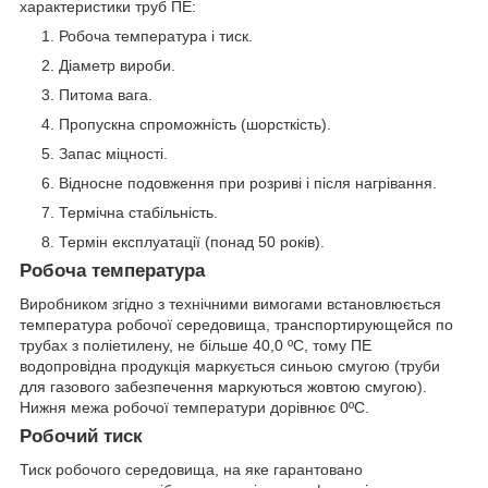
характеристики труб ПЕ:
Робоча температура і тиск.
Діаметр вироби.
Питома вага.
Пропускна спроможність (шорсткість).
Запас міцності.
Відносне подовження при розриві і після нагрівання.
Термічна стабільність.
Термін експлуатації (понад 50 років).
Робоча температура
Виробником згідно з технічними вимогами встановлюється
температура робочої середовища, транспортирующейся по
трубах з поліетилену, не більше 40,0 ºС, тому ПЕ
водопровідна продукція маркується синьою смугою (труби
для газового забезпечення маркуються жовтою смугою).
Нижня межа робочої температури дорівнює 0ºС.
Робочий тиск
Тиск робочого середовища, на яке гарантовано