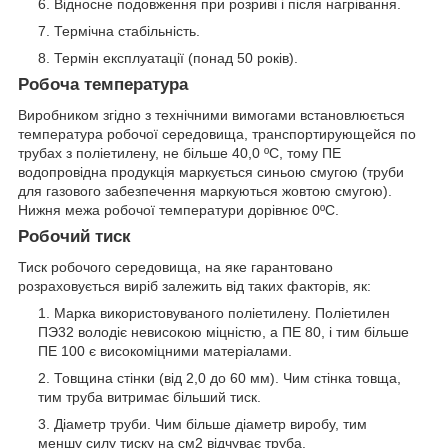
Відносне подовження при розриві і після нагрівання.
Термічна стабільність.
Термін експлуатації (понад 50 років).
Робоча температура
Виробником згідно з технічними вимогами встановлюється
температура робочої середовища, транспортирующейся по
трубах з поліетилену, не більше 40,0 ºС, тому ПЕ
водопровідна продукція маркується синьою смугою (труби
для газового забезпечення маркуються жовтою смугою).
Нижня межа робочої температури дорівнює 0ºС.
Робочий тиск
Тиск робочого середовища, на яке гарантовано
розраховується виріб залежить від таких факторів, як:
Марка використовуваного поліетилену. Поліетилен
ПЭ32 володіє невисокою міцністю, а ПЕ 80, і тим більше
ПЕ 100 є високоміцними матеріалами.
Товщина стінки (від 2,0 до 60 мм). Чим стінка товща,
тим труба витримає більший тиск.
Діаметр труби. Чим більше діаметр виробу, тим
меншу силу тиску на см2 відчуває труба.