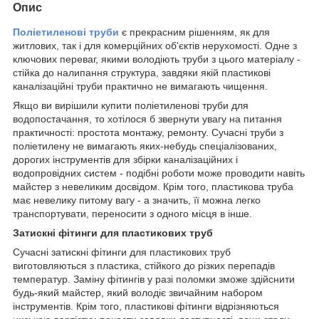
Опис
Поліетиленові труби
є прекрасним рішенням, як для
житлових, так і для комерційних об'єктів нерухомості. Одне з
ключових переваг, якими володіють труби з цього матеріалу -
стійка до налипання структура, завдяки якій пластикові
каналізаційні труби практично не вимагають чищення.
Якщо ви вирішили купити поліетиленові труби для
водопостачання, то хотілося б звернути увагу на питання
практичності: простота монтажу, ремонту. Сучасні труби з
поліетилену не вимагають яких-небудь спеціалізованих,
дорогих інструментів для збірки каналізаційних і
водопровідних систем - подібні роботи може проводити навіть
майстер з невеликим досвідом. Крім того, пластикова труба
має невелику питому вагу - а значить, її можна легко
транспортувати, переносити з одного місця в інше.
Затискні фітинги для пластикових труб
Сучасні затискні фітинги для пластикових труб
виготовляються з пластика, стійкого до різких перепадів
температур. Заміну фітингів у разі поломки зможе здійснити
будь-який майстер, який володіє звичайним набором
інструментів. Крім того, пластикові фітинги відрізняються