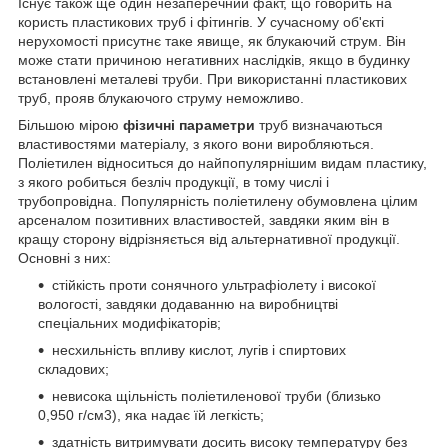
Існує також ще один незаперечний факт, що говорить на
користь пластикових труб і фітингів. У сучасному об'єкті
нерухомості присутнє таке явище, як блукаючий струм. Він
може стати причиною негативних наслідків, якщо в будинку
встановлені металеві труби. При використанні пластикових
труб, прояв блукаючого струму неможливо.
Більшою мірою
фізичні параметри
труб визначаються
властивостями матеріалу, з якого вони виробляються.
Поліетилен відноситься до найпопулярнішим видам пластику,
з якого робиться безліч продукції, в тому числі і
трубопровідна. Популярність поліетилену обумовлена цілим
арсеналом позитивних властивостей, завдяки яким він в
кращу сторону відрізняється від альтернативної продукції.
Основні з них:
стійкість проти сонячного ультрафіолету і високої
вологості, завдяки додаванню на виробництві
спеціальних модифікаторів;
несхильність впливу кислот, лугів і спиртових
складових;
невисока щільність поліетиленової труби (близько
0,950 г/см3), яка надає їй легкість;
здатність витримувати досить високу температуру без