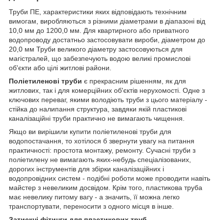
Труби ПЕ, характеристики яких відповідають технічним
вимогам, виробляються з різними діаметрами в діапазоні від
10,0 мм до 1200,0 мм. Для квартирного або приватного
водопроводу достатньо застосовувати вироби, діаметром до
20,0 мм Труби великого діаметру застосовуються для
магістралей, що забезпечують водою великі промислові
об'єкти або цілі житлові райони.
Поліетиленові труби
є прекрасним рішенням, як для
житлових, так і для комерційних об'єктів нерухомості. Одне з
ключових переваг, якими володіють труби з цього матеріалу -
стійка до налипання структура, завдяки якій пластикові
каналізаційні труби практично не вимагають чищення.
Якщо ви вирішили купити поліетиленові труби для
водопостачання, то хотілося б звернути увагу на питання
практичності: простота монтажу, ремонту. Сучасні труби з
поліетилену не вимагають яких-небудь спеціалізованих,
дорогих інструментів для збірки каналізаційних і
водопровідних систем - подібні роботи може проводити навіть
майстер з невеликим досвідом. Крім того, пластикова труба
має невелику питому вагу - а значить, її можна легко
транспортувати, переносити з одного місця в інше.
Затискні фітинги для пластикових труб