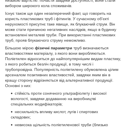
низькою вартістю: почасти завдяки доступності, вони стали
вибором широкого кола споживачів.
Існує також ще один незаперечний факт, що говорить на
користь пластикових труб і фітингів. У сучасному об'єкті
нерухомості присутнє таке явище, як блукаючий струм. Він
може стати причиною негативних наслідків, якщо в будинку
встановлені металеві труби. При використанні пластикових
труб, прояв блукаючого струму неможливо.
Більшою мірою
фізичні параметри
труб визначаються
властивостями матеріалу, з якого вони виробляються.
Поліетилен відноситься до найпопулярнішим видам пластику,
з якого робиться безліч продукції, в тому числі і
трубопровідна. Популярність поліетилену обумовлена цілим
арсеналом позитивних властивостей, завдяки яким він в
кращу сторону відрізняється від альтернативної продукції.
Основні з них:
стійкість проти сонячного ультрафіолету і високої
вологості, завдяки додаванню на виробництві
спеціальних модифікаторів;
несхильність впливу кислот, лугів і спиртових
складових;
невисока щільність поліетиленової труби (близько