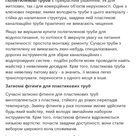
Поліетиленові труби
є прекрасним рішенням, як для
житлових, так і для комерційних об'єктів нерухомості. Одне з
ключових переваг, якими володіють труби з цього матеріалу -
стійка до налипання структура, завдяки якій пластикові
каналізаційні труби практично не вимагають чищення.
Якщо ви вирішили купити поліетиленові труби для
водопостачання, то хотілося б звернути увагу на питання
практичності: простота монтажу, ремонту. Сучасні труби з
поліетилену не вимагають яких-небудь спеціалізованих,
дорогих інструментів для збірки каналізаційних і
водопровідних систем - подібні роботи може проводити навіть
майстер з невеликим досвідом. Крім того, пластикова труба
має невелику питому вагу - а значить, її можна легко
транспортувати, переносити з одного місця в інше.
Затискні фітинги для пластикових труб
Сучасні затискні фітинги для пластикових труб
виготовляються з пластика, стійкого до різких перепадів
температур. Заміну фітингів у разі поломки зможе здійснити
будь-який майстер, який володіє звичайним набором
інструментів. Крім того, пластикові фітинги відрізняються
низькою вартістю: почасти завдяки доступності, вони стали
вибором широкого кола споживачів.