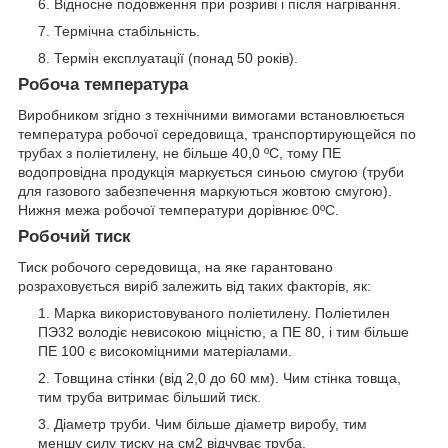
Відносне подовження при розриві і після нагрівання.
Термічна стабільність.
Термін експлуатації (понад 50 років).
Робоча температура
Виробником згідно з технічними вимогами встановлюється
температура робочої середовища, транспортирующейся по
трубах з поліетилену, не більше 40,0 ºС, тому ПЕ
водопровідна продукція маркується синьою смугою (труби
для газового забезпечення маркуються жовтою смугою).
Нижня межа робочої температури дорівнює 0ºС.
Робочий тиск
Тиск робочого середовища, на яке гарантовано
розраховується виріб залежить від таких факторів, як:
Марка використовуваного поліетилену. Поліетилен
ПЭ32 володіє невисокою міцністю, а ПЕ 80, і тим більше
ПЕ 100 є високоміцними матеріалами.
Товщина стінки (від 2,0 до 60 мм). Чим стінка товща,
тим труба витримає більший тиск.
Діаметр труби. Чим більше діаметр виробу, тим
меншу силу тиску на см2 відчуває труба.