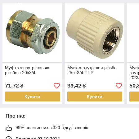
Муфта з внутрішньою
Муфта внутрішня різьба
Муфт
різьбою 20х3/4
25 х 3/4 ППР
внут
20*3
71,72
39,42
50,
₴
₴
Купити
Купити
Про нас
99% позитивних з 323 відгуків за рік
Працює з 07.10.2014