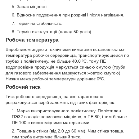
Запас міцності.
Відносне подовження при розриві і після нагрівання.
Термічна стабільність.
Термін експлуатації (понад 50 років).
Робоча температура
Виробником згідно з технічними вимогами встановлюється
температура робочої середовища, транспортирующейся по
трубах з поліетилену, не більше 40,0 ºС, тому ПЕ
водопровідна продукція маркується синьою смугою (труби
для газового забезпечення маркуються жовтою смугою).
Нижня межа робочої температури дорівнює 0ºС.
Робочий тиск
Тиск робочого середовища, на яке гарантовано
розраховується виріб залежить від таких факторів, як:
Марка використовуваного поліетилену. Поліетилен
ПЭ32 володіє невисокою міцністю, а ПЕ 80, і тим більше
ПЕ 100 є високоміцними матеріалами.
Товщина стінки (від 2,0 до 60 мм). Чим стінка товща,
тим труба витримає більший тиск.