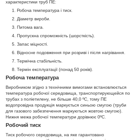
характеристики труб ПЕ:
Робоча температура і тиск.
Діаметр вироби.
Питома вага.
Пропускна спроможність (шорсткість).
Запас міцності.
Відносне подовження при розриві і після нагрівання.
Термічна стабільність.
Термін експлуатації (понад 50 років).
Робоча температура
Виробником згідно з технічними вимогами встановлюється
температура робочої середовища, транспортирующейся по
трубах з поліетилену, не більше 40,0 ºС, тому ПЕ
водопровідна продукція маркується синьою смугою (труби
для газового забезпечення маркуються жовтою смугою).
Нижня межа робочої температури дорівнює 0ºС.
Робочий тиск
Тиск робочого середовища, на яке гарантовано