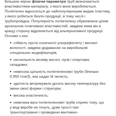
Більшою мірою
фізичні параметри
труб визначаються
властивостями матеріалу, з якого вони виробляються.
Поліетилен відноситься до найпопулярнішим видам пластику,
з якого робиться безліч продукції, в тому числі і
трубопровідна. Популярність поліетилену обумовлена цілим
арсеналом позитивних властивостей, завдяки яким він в
кращу сторону відрізняється від альтернативної продукції.
Основні з них:
стійкість проти сонячного ультрафіолету і високої
вологості, завдяки додаванню на виробництві
спеціальних модифікаторів;
несхильність впливу кислот, лугів і спиртових
складових;
невисока щільність поліетиленової труби (близько
0,950 г/см3), яка надає їй легкість;
здатність витримувати досить високу температуру без
зміни своєї форми і структури;
висока еластичність;
невелика вага поліетиленової труби сприяє тому, що
у воді вироби не тонуть, дуже прості при
транспортуванні і проведенні вантажно-