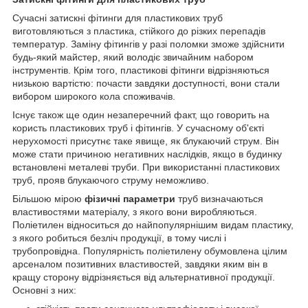
Сучасні затискні фітинги для пластикових труб
виготовляються з пластика, стійкого до різких перепадів
температур. Заміну фітингів у разі поломки зможе здійснити
будь-який майстер, який володіє звичайним набором
інструментів. Крім того, пластикові фітинги відрізняються
низькою вартістю: почасти завдяки доступності, вони стали
вибором широкого кола споживачів.
Існує також ще один незаперечний факт, що говорить на
користь пластикових труб і фітингів. У сучасному об'єкті
нерухомості присутнє таке явище, як блукаючий струм. Він
може стати причиною негативних наслідків, якщо в будинку
встановлені металеві труби. При використанні пластикових
труб, прояв блукаючого струму неможливо.
Більшою мірою
фізичні параметри
труб визначаються
властивостями матеріалу, з якого вони виробляються.
Поліетилен відноситься до найпопулярнішим видам пластику,
з якого робиться безліч продукції, в тому числі і
трубопровідна. Популярність поліетилену обумовлена цілим
арсеналом позитивних властивостей, завдяки яким він в
кращу сторону відрізняється від альтернативної продукції.
Основні з них: