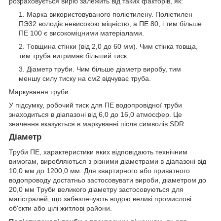
розраховується виріб залежить від таких факторів, як:
Марка використовуваного поліетилену. Поліетилен
ПЭ32 володіє невисокою міцністю, а ПЕ 80, і тим більше
ПЕ 100 є високоміцними матеріалами.
Товщина стінки (від 2,0 до 60 мм). Чим стінка товща,
тим труба витримає більший тиск.
Діаметр труби. Чим більше діаметр виробу, тим
меншу силу тиску на см2 відчуває труба.
Маркування труби
У підсумку, робочий тиск для ПЕ водопровідної труби
знаходиться в діапазоні від 6,0 до 16,0 атмосфер. Це
значення вказується в маркуванні після символів SDR.
Діаметр
Труби ПЕ, характеристики яких відповідають технічним
вимогам, виробляються з різними діаметрами в діапазоні від
10,0 мм до 1200,0 мм. Для квартирного або приватного
водопроводу достатньо застосовувати вироби, діаметром до
20,0 мм Труби великого діаметру застосовуються для
магістралей, що забезпечують водою великі промислові
об'єкти або цілі житлові райони.