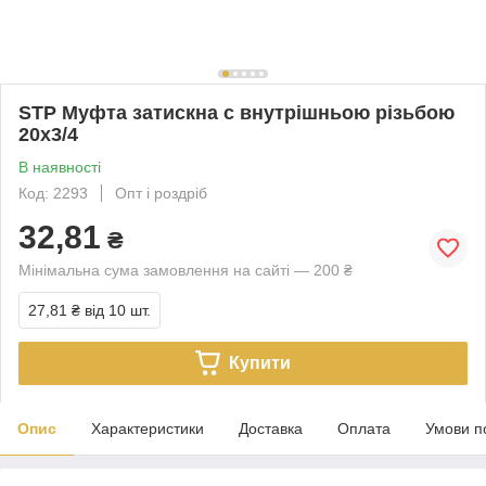
STP Муфта затискна c внутрішньою різьбою
20х3/4
В наявності
Код: 2293
Опт і роздріб
32,81
₴
Мінімальна сума замовлення на сайті — 200 ₴
27,81 ₴
від 10 шт.
Купити
Опис
Характеристики
Доставка
Оплата
Умови п