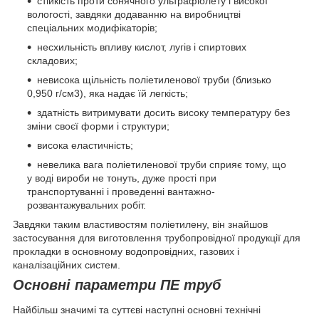
стійкість проти сонячного ультрафіолету і високої
вологості, завдяки додаванню на виробництві
спеціальних модифікаторів;
несхильність впливу кислот, лугів і спиртових
складових;
невисока щільність поліетиленової труби (близько
0,950 г/см3), яка надає їй легкість;
здатність витримувати досить високу температуру без
зміни своєї форми і структури;
висока еластичність;
невелика вага поліетиленової труби сприяє тому, що
у воді вироби не тонуть, дуже прості при
транспортуванні і проведенні вантажно-
розвантажувальних робіт.
Завдяки таким властивостям поліетилену, він знайшов
застосування для виготовлення трубопровідної продукції для
прокладки в основному водопровідних, газових і
каналізаційних систем.
Основні параметри ПЕ труб
Найбільш значимі та суттєві наступні основні технічні