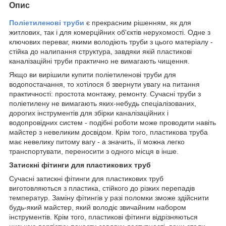
Опис
Поліетиленові труби
є прекрасним рішенням, як для
житлових, так і для комерційних об'єктів нерухомості. Одне з
ключових переваг, якими володіють труби з цього матеріалу -
стійка до налипання структура, завдяки якій пластикові
каналізаційні труби практично не вимагають чищення.
Якщо ви вирішили купити поліетиленові труби для
водопостачання, то хотілося б звернути увагу на питання
практичності: простота монтажу, ремонту. Сучасні труби з
поліетилену не вимагають яких-небудь спеціалізованих,
дорогих інструментів для збірки каналізаційних і
водопровідних систем - подібні роботи може проводити навіть
майстер з невеликим досвідом. Крім того, пластикова труба
має невелику питому вагу - а значить, її можна легко
транспортувати, переносити з одного місця в інше.
Затискні фітинги для пластикових труб
Сучасні затискні фітинги для пластикових труб
виготовляються з пластика, стійкого до різких перепадів
температур. Заміну фітингів у разі поломки зможе здійснити
будь-який майстер, який володіє звичайним набором
інструментів. Крім того, пластикові фітинги відрізняються