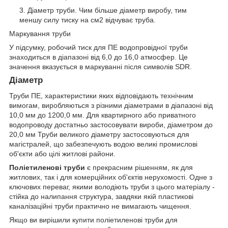
Діаметр труби. Чим більше діаметр виробу, тим
меншу силу тиску на см2 відчуває труба.
Маркування труби
У підсумку, робочий тиск для ПЕ водопровідної труби
знаходиться в діапазоні від 6,0 до 16,0 атмосфер. Це
значення вказується в маркуванні після символів SDR.
Діаметр
Труби ПЕ, характеристики яких відповідають технічним
вимогам, виробляються з різними діаметрами в діапазоні від
10,0 мм до 1200,0 мм. Для квартирного або приватного
водопроводу достатньо застосовувати вироби, діаметром до
20,0 мм Труби великого діаметру застосовуються для
магістралей, що забезпечують водою великі промислові
об'єкти або цілі житлові райони.
Поліетиленові труби
є прекрасним рішенням, як для
житлових, так і для комерційних об'єктів нерухомості. Одне з
ключових переваг, якими володіють труби з цього матеріалу -
стійка до налипання структура, завдяки якій пластикові
каналізаційні труби практично не вимагають чищення.
Якщо ви вирішили купити поліетиленові труби для