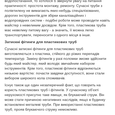
водопостачання, то хотілося б звернути увагу на питання
практичності: простота монтажу, ремонту. Сучасні труби з
поліетилену не вимагають яких-небудь спеціалізованих,
дорогих інструментів для збірки каналізаційних і
водопровідних систем - подібні роботи може проводити навіть
майстер з невеликим досвідом. Крім того, пластикова труба
має невелику питому вагу - а значить, її можна легко
транспортувати, переносити з одного місця в інше.
Затискні фітинги для пластикових труб
Сучасні затискні фітинги для пластикових труб
виготовляються з пластика, стійкого до різких перепадів
температур. Заміну фітингів у разі поломки зможе здійснити
будь-який майстер, який володіє звичайним набором
інструментів. Крім того, пластикові фітинги відрізняються
низькою вартістю: почасти завдяки доступності, вони стали
вибором широкого кола споживачів.
Існує також ще один незаперечний факт, що говорить на
користь пластикових труб і фітингів. У сучасному об'єкті
нерухомості присутнє таке явище, як блукаючий струм. Він
може стати причиною негативних наслідків, якщо в будинку
встановлені металеві труби. При використанні пластикових
труб, прояв блукаючого струму неможливо.