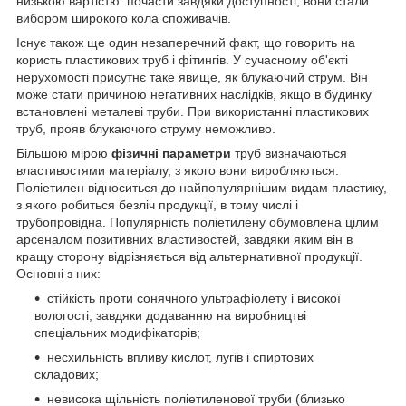
низькою вартістю: почасти завдяки доступності, вони стали
вибором широкого кола споживачів.
Існує також ще один незаперечний факт, що говорить на
користь пластикових труб і фітингів. У сучасному об'єкті
нерухомості присутнє таке явище, як блукаючий струм. Він
може стати причиною негативних наслідків, якщо в будинку
встановлені металеві труби. При використанні пластикових
труб, прояв блукаючого струму неможливо.
Більшою мірою
фізичні параметри
труб визначаються
властивостями матеріалу, з якого вони виробляються.
Поліетилен відноситься до найпопулярнішим видам пластику,
з якого робиться безліч продукції, в тому числі і
трубопровідна. Популярність поліетилену обумовлена цілим
арсеналом позитивних властивостей, завдяки яким він в
кращу сторону відрізняється від альтернативної продукції.
Основні з них:
стійкість проти сонячного ультрафіолету і високої
вологості, завдяки додаванню на виробництві
спеціальних модифікаторів;
несхильність впливу кислот, лугів і спиртових
складових;
невисока щільність поліетиленової труби (близько