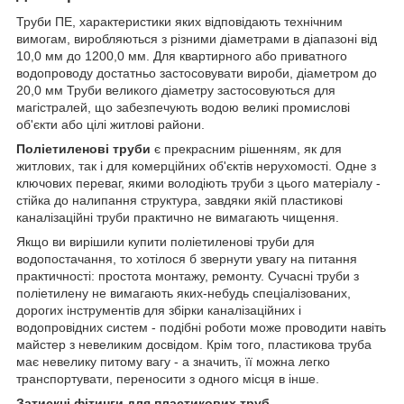
Труби ПЕ, характеристики яких відповідають технічним
вимогам, виробляються з різними діаметрами в діапазоні від
10,0 мм до 1200,0 мм. Для квартирного або приватного
водопроводу достатньо застосовувати вироби, діаметром до
20,0 мм Труби великого діаметру застосовуються для
магістралей, що забезпечують водою великі промислові
об'єкти або цілі житлові райони.
Поліетиленові труби
є прекрасним рішенням, як для
житлових, так і для комерційних об'єктів нерухомості. Одне з
ключових переваг, якими володіють труби з цього матеріалу -
стійка до налипання структура, завдяки якій пластикові
каналізаційні труби практично не вимагають чищення.
Якщо ви вирішили купити поліетиленові труби для
водопостачання, то хотілося б звернути увагу на питання
практичності: простота монтажу, ремонту. Сучасні труби з
поліетилену не вимагають яких-небудь спеціалізованих,
дорогих інструментів для збірки каналізаційних і
водопровідних систем - подібні роботи може проводити навіть
майстер з невеликим досвідом. Крім того, пластикова труба
має невелику питому вагу - а значить, її можна легко
транспортувати, переносити з одного місця в інше.
Затискні фітинги для пластикових труб