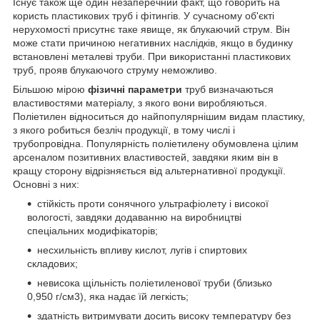
Існує також ще один незаперечний факт, що говорить на
користь пластикових труб і фітингів. У сучасному об'єкті
нерухомості присутнє таке явище, як блукаючий струм. Він
може стати причиною негативних наслідків, якщо в будинку
встановлені металеві труби. При використанні пластикових
труб, прояв блукаючого струму неможливо.
Більшою мірою
фізичні параметри
труб визначаються
властивостями матеріалу, з якого вони виробляються.
Поліетилен відноситься до найпопулярнішим видам пластику,
з якого робиться безліч продукції, в тому числі і
трубопровідна. Популярність поліетилену обумовлена цілим
арсеналом позитивних властивостей, завдяки яким він в
кращу сторону відрізняється від альтернативної продукції.
Основні з них:
стійкість проти сонячного ультрафіолету і високої
вологості, завдяки додаванню на виробництві
спеціальних модифікаторів;
несхильність впливу кислот, лугів і спиртових
складових;
невисока щільність поліетиленової труби (близько
0,950 г/см3), яка надає їй легкість;
здатність витримувати досить високу температуру без