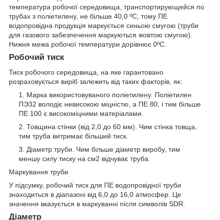
температура робочої середовища, транспортирующейся по
трубах з поліетилену, не більше 40,0 ºС, тому ПЕ
водопровідна продукція маркується синьою смугою (труби
для газового забезпечення маркуються жовтою смугою).
Нижня межа робочої температури дорівнює 0ºС.
Робочий тиск
Тиск робочого середовища, на яке гарантовано
розраховується виріб залежить від таких факторів, як:
Марка використовуваного поліетилену. Поліетилен
ПЭ32 володіє невисокою міцністю, а ПЕ 80, і тим більше
ПЕ 100 є високоміцними матеріалами.
Товщина стінки (від 2,0 до 60 мм). Чим стінка товща,
тим труба витримає більший тиск.
Діаметр труби. Чим більше діаметр виробу, тим
меншу силу тиску на см2 відчуває труба.
Маркування труби
У підсумку, робочий тиск для ПЕ водопровідної труби
знаходиться в діапазоні від 6,0 до 16,0 атмосфер. Це
значення вказується в маркуванні після символів SDR.
Діаметр