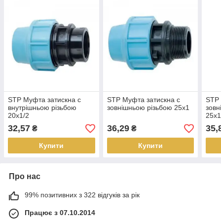
STP Муфта затискна c
STP Муфта затискна c
STP 
внутрішньою різьбою
зовнішньою різьбою 25х1
зовн
20х1/2
25х1
32,57
36,29
35,
₴
₴
Купити
Купити
Про нас
99% позитивних з 322 відгуків за рік
Працює з 07.10.2014