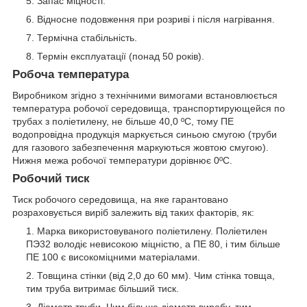
Запас міцності.
Відносне подовження при розриві і після нагрівання.
Термічна стабільність.
Термін експлуатації (понад 50 років).
Робоча температура
Виробником згідно з технічними вимогами встановлюється
температура робочої середовища, транспортирующейся по
трубах з поліетилену, не більше 40,0 ºС, тому ПЕ
водопровідна продукція маркується синьою смугою (труби
для газового забезпечення маркуються жовтою смугою).
Нижня межа робочої температури дорівнює 0ºС.
Робочий тиск
Тиск робочого середовища, на яке гарантовано
розраховується виріб залежить від таких факторів, як:
Марка використовуваного поліетилену. Поліетилен
ПЭ32 володіє невисокою міцністю, а ПЕ 80, і тим більше
ПЕ 100 є високоміцними матеріалами.
Товщина стінки (від 2,0 до 60 мм). Чим стінка товща,
тим труба витримає більший тиск.
Діаметр труби. Чим більше діаметр виробу, тим