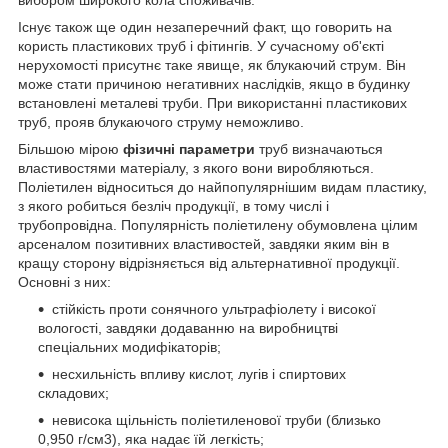
Існує також ще один незаперечний факт, що говорить на
користь пластикових труб і фітингів. У сучасному об'єкті
нерухомості присутнє таке явище, як блукаючий струм. Він
може стати причиною негативних наслідків, якщо в будинку
встановлені металеві труби. При використанні пластикових
труб, прояв блукаючого струму неможливо.
Більшою мірою
фізичні параметри
труб визначаються
властивостями матеріалу, з якого вони виробляються.
Поліетилен відноситься до найпопулярнішим видам пластику,
з якого робиться безліч продукції, в тому числі і
трубопровідна. Популярність поліетилену обумовлена цілим
арсеналом позитивних властивостей, завдяки яким він в
кращу сторону відрізняється від альтернативної продукції.
Основні з них:
стійкість проти сонячного ультрафіолету і високої
вологості, завдяки додаванню на виробництві
спеціальних модифікаторів;
несхильність впливу кислот, лугів і спиртових
складових;
невисока щільність поліетиленової труби (близько
0,950 г/см3), яка надає їй легкість;