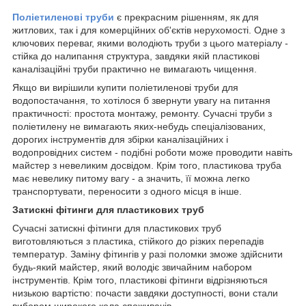
Поліетиленові труби
є прекрасним рішенням, як для
житлових, так і для комерційних об'єктів нерухомості. Одне з
ключових переваг, якими володіють труби з цього матеріалу -
стійка до налипання структура, завдяки якій пластикові
каналізаційні труби практично не вимагають чищення.
Якщо ви вирішили купити поліетиленові труби для
водопостачання, то хотілося б звернути увагу на питання
практичності: простота монтажу, ремонту. Сучасні труби з
поліетилену не вимагають яких-небудь спеціалізованих,
дорогих інструментів для збірки каналізаційних і
водопровідних систем - подібні роботи може проводити навіть
майстер з невеликим досвідом. Крім того, пластикова труба
має невелику питому вагу - а значить, її можна легко
транспортувати, переносити з одного місця в інше.
Затискні фітинги для пластикових труб
Сучасні затискні фітинги для пластикових труб
виготовляються з пластика, стійкого до різких перепадів
температур. Заміну фітингів у разі поломки зможе здійснити
будь-який майстер, який володіє звичайним набором
інструментів. Крім того, пластикові фітинги відрізняються
низькою вартістю: почасти завдяки доступності, вони стали
вибором широкого кола споживачів.