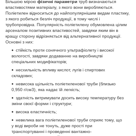
Більшою мірою
фізичні параметри
труб визначаються
властивостями матеріалу, з якого вони виробляються.
Поліетилен відноситься до найпопулярнішим видам пластику,
з якого робиться безліч продукції, в тому числі і
трубопровідна. Популярність поліетилену обумовлена цілим
арсеналом позитивних властивостей, завдяки яким він в
кращу сторону відрізняється від альтернативної продукції.
Основні з них:
стійкість проти сонячного ультрафіолету і високої
вологості, завдяки додаванню на виробництві
спеціальних модифікаторів;
несхильність впливу кислот, лугів і спиртових
складових;
невисока щільність поліетиленової труби (близько
0,950 г/см3), яка надає їй легкість;
здатність витримувати досить високу температуру без
зміни своєї форми і структури;
висока еластичність;
невелика вага поліетиленової труби сприяє тому, що
у воді вироби не тонуть, дуже прості при
транспортуванні і проведенні вантажно-