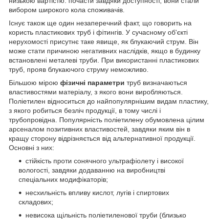
низькою вартістю: почасти завдяки доступності, вони стали
вибором широкого кола споживачів.
Існує також ще один незаперечний факт, що говорить на
користь пластикових труб і фітингів. У сучасному об'єкті
нерухомості присутнє таке явище, як блукаючий струм. Він
може стати причиною негативних наслідків, якщо в будинку
встановлені металеві труби. При використанні пластикових
труб, прояв блукаючого струму неможливо.
Більшою мірою
фізичні параметри
труб визначаються
властивостями матеріалу, з якого вони виробляються.
Поліетилен відноситься до найпопулярнішим видам пластику,
з якого робиться безліч продукції, в тому числі і
трубопровідна. Популярність поліетилену обумовлена цілим
арсеналом позитивних властивостей, завдяки яким він в
кращу сторону відрізняється від альтернативної продукції.
Основні з них:
стійкість проти сонячного ультрафіолету і високої
вологості, завдяки додаванню на виробництві
спеціальних модифікаторів;
несхильність впливу кислот, лугів і спиртових
складових;
невисока щільність поліетиленової труби (близько