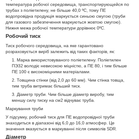
температура робочої середовища, транспортирующейся по
трубах з поліетилену, не більше 40,0 ºС, тому ПЕ
водопровідна продукція маркується синьою смугою (труби
для газового забезпечення маркуються жовтою смугою).
Нижня межа робочої температури дорівнює 0ºС.
Робочий тиск
Тиск робочого середовища, на яке гарантовано
розраховується виріб залежить від таких факторів, як:
Марка використовуваного поліетилену. Поліетилен
ПЭ32 володіє невисокою міцністю, а ПЕ 80, і тим більше
ПЕ 100 є високоміцними матеріалами.
Товщина стінки (від 2,0 до 60 мм). Чим стінка товща,
тим труба витримає більший тиск.
Діаметр труби. Чим більше діаметр виробу, тим
меншу силу тиску на см2 відчуває труба.
Маркування труби
У підсумку, робочий тиск для ПЕ водопровідної труби
знаходиться в діапазоні від 6,0 до 16,0 атмосфер. Це
значення вказується в маркуванні після символів SDR.
Діаметр