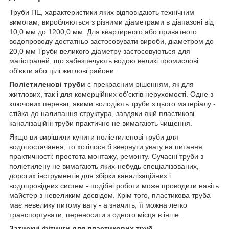
Труби ПЕ, характеристики яких відповідають технічним
вимогам, виробляються з різними діаметрами в діапазоні від
10,0 мм до 1200,0 мм. Для квартирного або приватного
водопроводу достатньо застосовувати вироби, діаметром до
20,0 мм Труби великого діаметру застосовуються для
магістралей, що забезпечують водою великі промислові
об'єкти або цілі житлові райони.
Поліетиленові труби
є прекрасним рішенням, як для
житлових, так і для комерційних об'єктів нерухомості. Одне з
ключових переваг, якими володіють труби з цього матеріалу -
стійка до налипання структура, завдяки якій пластикові
каналізаційні труби практично не вимагають чищення.
Якщо ви вирішили купити поліетиленові труби для
водопостачання, то хотілося б звернути увагу на питання
практичності: простота монтажу, ремонту. Сучасні труби з
поліетилену не вимагають яких-небудь спеціалізованих,
дорогих інструментів для збірки каналізаційних і
водопровідних систем - подібні роботи може проводити навіть
майстер з невеликим досвідом. Крім того, пластикова труба
має невелику питому вагу - а значить, її можна легко
транспортувати, переносити з одного місця в інше.
Затискні фітинги для пластикових труб