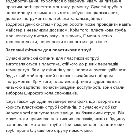
водопостачання, то хотілося б звернути увагу на питання
практичності: простота монтажу, ремонту. Сучасні труби з
поліетилену не вимагають яких-небудь спеціалізованих,
дорогих інструментів для збірки каналізаційних і
водопровідних систем - подібні роботи може проводити навіть
майстер з невеликим досвідом. Крім того, пластикова труба
має невелику питому вагу - а значить, її можна легко
транспортувати, переносити з одного місця в інше.
Затискні фітинги для пластикових труб
Сучасні затискні фітинги для пластикових труб
виготовляються з пластика, стійкого до різких перепадів
температур. Заміну фітингів у разі поломки зможе здійснити
будь-який майстер, який володіє звичайним набором
інструментів. Крім того, пластикові фітинги відрізняються
низькою вартістю: почасти завдяки доступності, вони стали
вибором широкого кола споживачів.
Існує також ще один незаперечний факт, що говорить на
користь пластикових труб і фітингів. У сучасному об'єкті
нерухомості присутнє таке явище, як блукаючий струм. Він
може стати причиною негативних наслідків, якщо в будинку
встановлені металеві труби. При використанні пластикових
труб, прояв блукаючого струму неможливо.