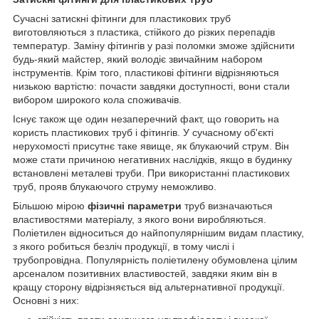
Сучасні затискні фітинги для пластикових труб
виготовляються з пластика, стійкого до різких перепадів
температур. Заміну фітингів у разі поломки зможе здійснити
будь-який майстер, який володіє звичайним набором
інструментів. Крім того, пластикові фітинги відрізняються
низькою вартістю: почасти завдяки доступності, вони стали
вибором широкого кола споживачів.
Існує також ще один незаперечний факт, що говорить на
користь пластикових труб і фітингів. У сучасному об'єкті
нерухомості присутнє таке явище, як блукаючий струм. Він
може стати причиною негативних наслідків, якщо в будинку
встановлені металеві труби. При використанні пластикових
труб, прояв блукаючого струму неможливо.
Більшою мірою
фізичні параметри
труб визначаються
властивостями матеріалу, з якого вони виробляються.
Поліетилен відноситься до найпопулярнішим видам пластику,
з якого робиться безліч продукції, в тому числі і
трубопровідна. Популярність поліетилену обумовлена цілим
арсеналом позитивних властивостей, завдяки яким він в
кращу сторону відрізняється від альтернативної продукції.
Основні з них: