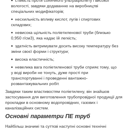
стійкість проти сонячного ультрафіолету і високої
вологості, завдяки додаванню на виробництві
спеціальних модифікаторів;
несхильність впливу кислот, лугів і спиртових
складових;
невисока щільність поліетиленової труби (близько
0,950 г/см3), яка надає їй легкість;
здатність витримувати досить високу температуру без
зміни своєї форми і структури;
висока еластичність;
невелика вага поліетиленової труби сприяє тому, що
у воді вироби не тонуть, дуже прості при
транспортуванні і проведенні вантажно-
розвантажувальних робіт.
Завдяки таким властивостям поліетилену, він знайшов
застосування для виготовлення трубопровідної продукції для
прокладки в основному водопровідних, газових і
каналізаційних систем.
Основні параметри ПЕ труб
Найбільш значимі та суттєві наступні основні технічні