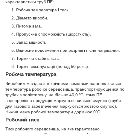
характеристики труб ПЕ:
Робоча температура і тиск.
Діаметр вироби.
Питома вага.
Пропускна спроможність (шорсткість).
Запас міцності.
Відносне подовження при розриві і після нагрівання.
Термічна стабільність.
Термін експлуатації (понад 50 років).
Робоча температура
Виробником згідно з технічними вимогами встановлюється
температура робочої середовища, транспортирующейся по
трубах з поліетилену, не більше 40,0 ºС, тому ПЕ
водопровідна продукція маркується синьою смугою (труби
для газового забезпечення маркуються жовтою смугою).
Нижня межа робочої температури дорівнює 0ºС.
Робочий тиск
Тиск робочого середовища, на яке гарантовано