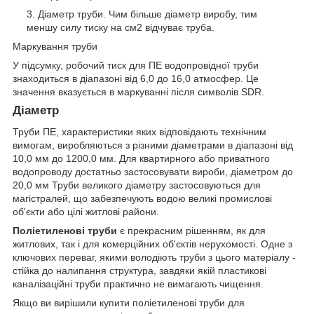
Діаметр труби. Чим більше діаметр виробу, тим
меншу силу тиску на см2 відчуває труба.
Маркування труби
У підсумку, робочий тиск для ПЕ водопровідної труби
знаходиться в діапазоні від 6,0 до 16,0 атмосфер. Це
значення вказується в маркуванні після символів SDR.
Діаметр
Труби ПЕ, характеристики яких відповідають технічним
вимогам, виробляються з різними діаметрами в діапазоні від
10,0 мм до 1200,0 мм. Для квартирного або приватного
водопроводу достатньо застосовувати вироби, діаметром до
20,0 мм Труби великого діаметру застосовуються для
магістралей, що забезпечують водою великі промислові
об'єкти або цілі житлові райони.
Поліетиленові труби
є прекрасним рішенням, як для
житлових, так і для комерційних об'єктів нерухомості. Одне з
ключових переваг, якими володіють труби з цього матеріалу -
стійка до налипання структура, завдяки якій пластикові
каналізаційні труби практично не вимагають чищення.
Якщо ви вирішили купити поліетиленові труби для