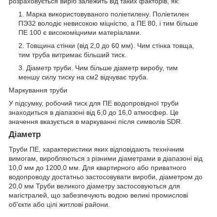
розраховується виріб залежить від таких факторів, як:
Марка використовуваного поліетилену. Поліетилен
ПЭ32 володіє невисокою міцністю, а ПЕ 80, і тим більше
ПЕ 100 є високоміцними матеріалами.
Товщина стінки (від 2,0 до 60 мм). Чим стінка товща,
тим труба витримає більший тиск.
Діаметр труби. Чим більше діаметр виробу, тим
меншу силу тиску на см2 відчуває труба.
Маркування труби
У підсумку, робочий тиск для ПЕ водопровідної труби
знаходиться в діапазоні від 6,0 до 16,0 атмосфер. Це
значення вказується в маркуванні після символів SDR.
Діаметр
Труби ПЕ, характеристики яких відповідають технічним
вимогам, виробляються з різними діаметрами в діапазоні від
10,0 мм до 1200,0 мм. Для квартирного або приватного
водопроводу достатньо застосовувати вироби, діаметром до
20,0 мм Труби великого діаметру застосовуються для
магістралей, що забезпечують водою великі промислові
об'єкти або цілі житлові райони.