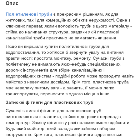
Опис
Поліетиленові труби
є прекрасним рішенням, як для
житлових, так і для комерційних об'єктів нерухомості. Одне з
ключових переваг, якими володіють труби з цього матеріалу -
стійка до налипання структура, завдяки якій пластикові
каналізаційні труби практично не вимагають чищення.
Якщо ви вирішили купити поліетиленові труби для
водопостачання, то хотілося б звернути увагу на питання
практичності: простота монтажу, ремонту. Сучасні труби з
поліетилену не вимагають яких-небудь спеціалізованих,
дорогих інструментів для збірки каналізаційних і
водопровідних систем - подібні роботи може проводити навіть
майстер з невеликим досвідом. Крім того, пластикова труба
має невелику питому вагу - а значить, її можна легко
транспортувати, переносити з одного місця в інше.
Затискні фітинги для пластикових труб
Сучасні затискні фітинги для пластикових труб
виготовляються з пластика, стійкого до різких перепадів
температур. Заміну фітингів у разі поломки зможе здійснити
будь-який майстер, який володіє звичайним набором
інструментів. Крім того, пластикові фітинги відрізняються