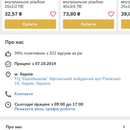
внутрішньою різьбою
внутрішньою різьбою
внут
20х1/2 ПЕ
40х3/4 ПЕ
25х1
32,57
73,80
39,
₴
₴
Купити
Купити
Про нас
99% позитивних з 322 відгуків за рік
Працює з 07.10.2014
м. Харків
ТЦ "Барабашова" Афганський майданчик вул Раєвської
19, Харків, Україна
Контакти
Сьогодні працює з 09:00 до 17:00
Показати весь графік роботи
Про нас