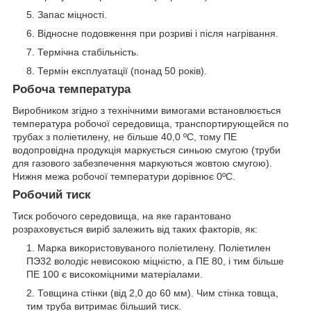
Запас міцності.
Відносне подовження при розриві і після нагрівання.
Термічна стабільність.
Термін експлуатації (понад 50 років).
Робоча температура
Виробником згідно з технічними вимогами встановлюється
температура робочої середовища, транспортирующейся по
трубах з поліетилену, не більше 40,0 ºС, тому ПЕ
водопровідна продукція маркується синьою смугою (труби
для газового забезпечення маркуються жовтою смугою).
Нижня межа робочої температури дорівнює 0ºС.
Робочий тиск
Тиск робочого середовища, на яке гарантовано
розраховується виріб залежить від таких факторів, як:
Марка використовуваного поліетилену. Поліетилен
ПЭ32 володіє невисокою міцністю, а ПЕ 80, і тим більше
ПЕ 100 є високоміцними матеріалами.
Товщина стінки (від 2,0 до 60 мм). Чим стінка товща,
тим труба витримає більший тиск.