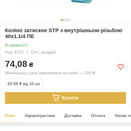
Коліно затискне STP з внутрішньою різьбою
40х1.1/4 ПЕ
В наявності
Код: 8721
Опт і роздріб
74,08
₴
Мінімальна сума замовлення на сайті — 200 ₴
69,08 ₴
від 10 шт.
Купити
Опис
Характеристики
Доставка
Оплата
Умови п