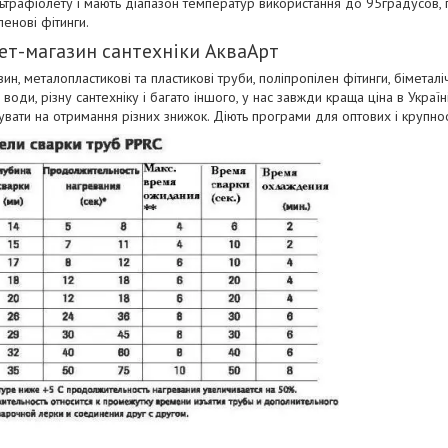
ьтрафіолету і мають діапазон температур використання до 95градусов,
ленові фітинги.
ет-магазин сантехніки АкваАрт
ин, металопластикові та пластикові труби, поліпропілен фітинги, біметаліч
води, різну сантехніку і багато іншого, у нас завжди краща ціна в Україн
вати на отримання різних знижок. Діють програми для оптових і крупно