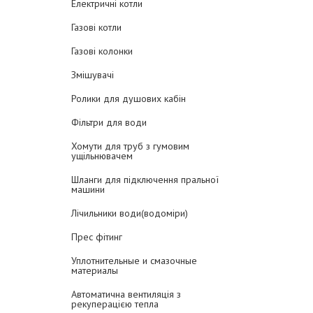
Електричні котли
Газові котли
Газові колонки
Змішувачі
Ролики для душових кабін
Фільтри для води
Хомути для труб з гумовим
ущільнювачем
Шланги для підключення пральної
машини
Лічильники води(водоміри)
Прес фітинг
Уплотнительные и смазочные
материалы
Автоматична вентиляція з
рекуперацією тепла