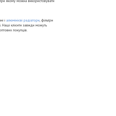
 при якому можна використовувати
ні і
алюмінієві радіатори
, фільтри
і. Наші клієнти завжди можуть
оптових покупців.