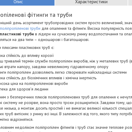
Опис
Характеристики
опіленові фітинги та труби
нішній день асортимент трубопровідних систем просто величезний, знач
поліпропіленові труби
для опалення та фітинги. Висока популярність поя
пластикові труби
в лідери на сучасному ринку водопостачання та опа
іляться на два типи – одношарові і багатошарові.
 плюсами пластикових труб є:
ока стійкість до впливу корозії
ьш тривалий термін служби поліпропілен виробів, ніж у металевих труб (
ькі втрати напору, завдяки невеликому гідравлічному опору
инги поліпропілен дозволяють легко створювати найскладніші системи
ка стійкість до біохімічних впливів і хімічна інертність
исока ціна на поліпропіленові вироби
пека для здоров'я людини
им з безперечних плюсів поліпропіленових труб для опалення є нечутл
і систему не розірве, вона просто трохи розширитися. Завдяки тому, що 
е низька, а монтаж досить простий і не вимагає великої кількості спеціал
их труб витісняє з ринку всі інші. В залежності від того, якого типу потр
мітно відрізнятися.
оловним недоліком поліпропілен фітингів і труб стає значне теплове ро