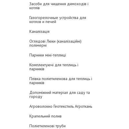
Засоби для чищення димоходів і
котлів
Газогорелочные устройства для
котлов и печей
Каналізація
Оглядові Люки (каналізаційні)
полімерні
Парники міні-теплиці
Комплектуючі для теплиць і
парників
Плівка поліетиленова для теплиць і
парників
Допоміжний матеріал для саду та
городу
Агроволокно Геотекстиль Агроткань
Крапельний полив
Поліетиленові труби