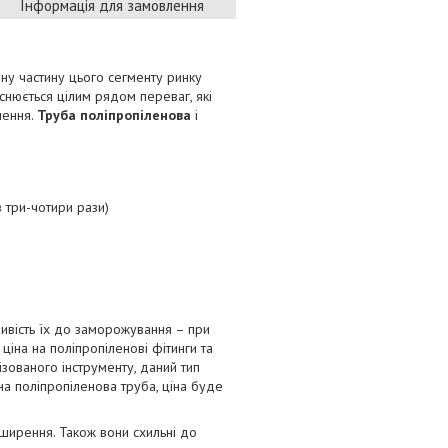
Інформація для замовлення
ну частину цього сегменту ринку
снюється цілим рядом переваг, які
лення.
Труба поліпропіленова
і
в три-чотири рази)
ивість їх до заморожування – при
ціна на поліпропіленові фітинги та
ізованого інструменту, даний тип
ібна поліпропіленова труба, ціна буде
зширення. Також вони схильні до