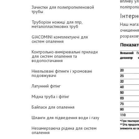
впливу ул
поліпропі
Зачистки для полипропиленовой
трубы
Інтерн
Труборізи ножиці для ппр,
Наш магаз
металопластикових труб
очищення 
розрахову
GIACOMINI комплектуючі для
систем опалення
Контрольно-вимірювальні прилади
для систем опалення та
водопостачання
Нікельовані фітинги і хромовані
подовжувачі
Латунний фітінг
Мідна труба і фітінг
Байпаси для опалення
Шланги для підведення води і газу
Незамерзаюча рідина для систем
опалення