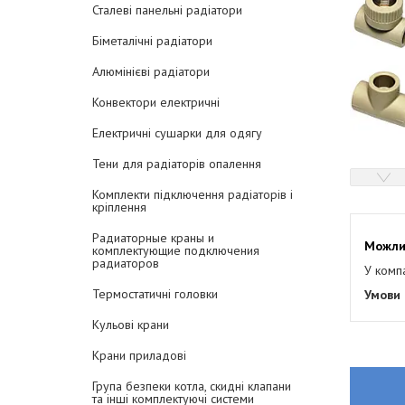
Сталеві панельні радіатори
Біметалічні радіатори
Алюмінієві радіатори
Конвектори електричні
Електричні сушарки для одягу
Тени для радіаторів опалення
Комплекти підключення радіаторів і
кріплення
Радиаторные краны и
комплектующие подключения
радиаторов
У комп
Термостатичні головки
Кульові крани
Крани приладові
Група безпеки котла, скидні клапани
та інші комплектуючі системи