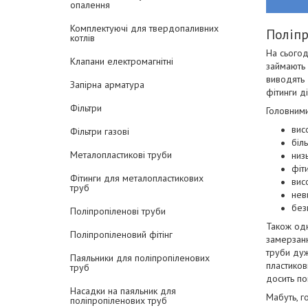
опалення
Комплектуючі для твердопаливних
Поліпр
котлів
На сьогод
Клапани електромагнітні
займають
виводять
Запірна арматура
фітинги д
Фільтри
Головними
вис
Фільтри газові
біл
Металопластикові труби
низ
фіт
Фітинги для металопластикових
висо
труб
нев
без
Поліпропіленові труби
Також одн
Поліпропіленовий фітінг
замерзанн
труби дуж
Паяльники для поліпропіленових
пластиков
труб
досить по
Насадки на паяльник для
Мабуть, г
поліпропіленових труб