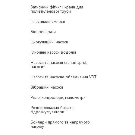
Затискний фітинг і крани для
поліетиленової труби
Пластикові ємності
Біопрепарати
Циркуляційні насоси
Глибинні насоси Водолій
Насоси та насосні станції sprut,
насоси+
Насоси та насосне обладнання VDT
Вібраційні насоси
Реле, контролери, манометри
Розширювальні баки та
гідроакумулятори
Бойлери прямого та непрямого
нагріву