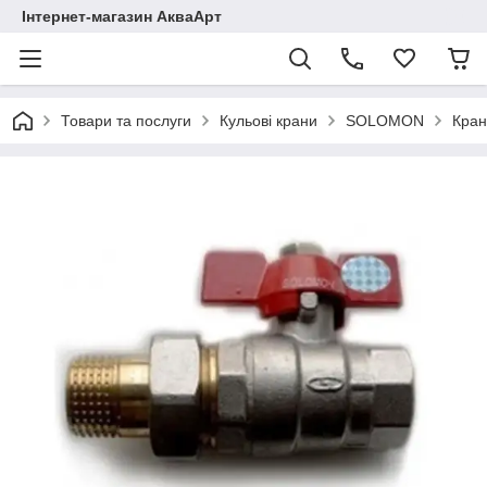
Інтернет-магазин АкваАрт
Товари та послуги
Кульові крани
SOLOMON
Кран