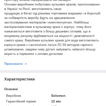
Основні виробники побутових кульових кранів, пропонованих
в Україні та Росії, виготовляють свою
продукцію в Китаї під різними торговими марками і в боротьбі
за собівартість виробу йдуть на здешевлення
застосовуваних матеріалів і комплектуючих. Найбільш
матеріаломістким в кульовому крані є корпус, тому його
намагаються виготовити з більш дешевих сплавів, що в
кінцевому рахунку відбивається на міцності і довговічності
самого крану. Виробники кульових кранів для води виготовляють
корпуси кранів з сантехнічної латуні
ЛС-59 методом гарячого
штампування, завдяки чому деталі набувають набагато більшу
міцність в порівнянні з
литими деталями .
Приховати
Характеристики
Основні
Виробник
Solomon
Гарантійний термін
12 міс