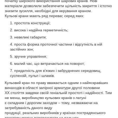
початку широкого використання шарових кранів. Нові
матеріали дозволили забезпечити щільність закриття і істотно
знизити зусилля, необхідні для керування краном.
Кульові крани мають ряд переваг, серед яких:
простота конструкції;
висока і надійна герметичність;
невеликі габарити;
проста форма проточної частини і відсутність в ній
застійних зон;
зручне управління;
малий час, що витрачається на поворот;
придатність для в'язких і забруднених середовищ,
суспензій, пульп і шламів.
Кульовий кран по праву вважається одним з найяскравіших
винаходів в області запірної арматури другої половини
ХХ століття завдяки своїй геніальній простоті і надійності. Тим
не менш, виробництво кульових кранів з латуні
є складним і дорогим заходом – тому, незважаючи на
затребуваність даного виду
продукції, реальних виробників у країнах пострадянського
простору можна перерахувати на пальцях.