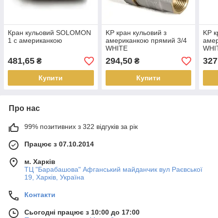
Кран кульовий SOLOMON
KP кран кульовий з
KP к
1 c американкою
американкою прямий 3/4
амер
WHITE
WHI
481,65
294,50
327
₴
₴
Купити
Купити
Про нас
99% позитивних з 322 відгуків за рік
Працює з 07.10.2014
м. Харків
ТЦ "Барабашова" Афганський майданчик вул Раєвської
19, Харків, Україна
Контакти
Сьогодні працює з 10:00 до 17:00