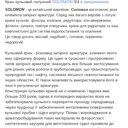
Кран кульовий латунний
SOLOMON
3/4 c
американкою
SOLOMON
- це китайський виробник.
Соломон
виготовляє різні
елементи запірної арматури. Серед них багато виробів з латуні:
крани кульові, фільтра, клапана, редуктора, згін-американки,
фітинги, шланги, повітря отводчики, крани для радіаторів та інші
комплектуючі для систем водопостачання та опалення.
Це товар досить якісний, надійний і, головне, порівняно
недорогий.
Кульовий кран - різновид запірної арматури, елемент якого
має сферичну форму. Це один із сучасних і прогресивних
типів запірної арматури, знаходить все більше застосування
для різних умов роботи в трубопроводах, що транспортують
природний газ і нафту, системах міського газопостачання та
інших областях. Є також можливість використовувати його в
якості регулюючої арматури.
Конструкція кульових кранів не є новинкою і відома вже
більше 100 років, однак в попередніх варіантах вона не
забезпечувала щільного перекриття проходу середовища
через труднощі її забезпечення металевими поверхнями
кульової пробки і сідел корпусу. Поява і впровадження в
арматуробудування таких матеріалів як фторопласт,
синтетичних каучуків для виготовлення сідел призвели до