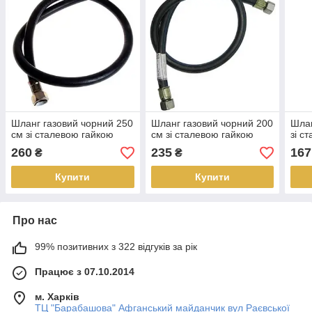
Шланг газовий чорний 250
Шланг газовий чорний 200
Шлан
см зі сталевою гайкою
см зі сталевою гайкою
зі с
260
235
167
₴
₴
Купити
Купити
Про нас
99% позитивних з 322 відгуків за рік
Працює з 07.10.2014
м. Харків
ТЦ "Барабашова" Афганський майданчик вул Раєвської