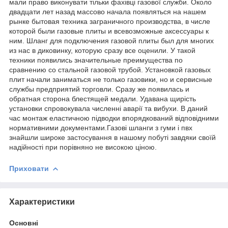
мали право виконувати тільки фахівці газової служби. Около
двадцати лет назад массово начала появляться на нашем
рынке бытовая техника заграничного производства, в числе
которой были газовые плиты и всевозможные аксессуары к
ним. Шланг для подключения газовой плиты был для многих
из нас в диковинку, которую сразу все оценили. У такой
техники появились значительные преимущества по
сравнению со стальной газовой трубой. Установкой газовых
плит начали заниматься не только газовики, но и сервисные
службы предприятий торговли. Сразу же появилась и
обратная сторона блестящей медали. Удавана щирість
установки спровокувала численні аварії та вибухи. В даний
час монтаж еластичною підводки впорядкований відповідними
нормативними документами.Газові шланги з гуми і пвх
знайшли широке застосування в нашому побуті завдяки своїй
надійності при порівняно не високою ціною.
Приховати
Характеристики
Основні