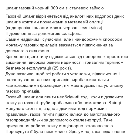
шланг газовий чорний 300 см зі сталевою гайкою
Газовий шланг відрізняється від аналогічних водопровідних
шлангів жовтими позначками в металевій оплітці
(водопровідні шланги мають червоні і сині мітки).
Підключення за допомогою сильфона
Самим надійним і сучасним, але і найдорожчим способом
монтажу газових приладів вважається підключення за
допомогою сильфона.
Кріплення цього типу відрізняється від попередніх простотою
виконання, високим рівнем надійності і тривалим терміном
безпечної експлуатації (25 років).
Дуже важливо, щоб всі роботи з установки, підключення і
налаштування газових приладів вироблялися тільки
кваліфікованими фахівцями, які мають дозвіл на установку
газових приладів.
Газовий шланг для плити необхідний тоді, коли підключити
плиту до газової труби проблемно або неможливо. В кінці
минулого століття, згідно з діючими тоді нормами і
правилами, газові плити підключалися до магістрального
газопроводу тільки за допомогою сталевих труб. Таке
приєднання робило плиту стаціонарно встановленою.
Пересунути її було неможливо. Зрозуміло, таке підключення