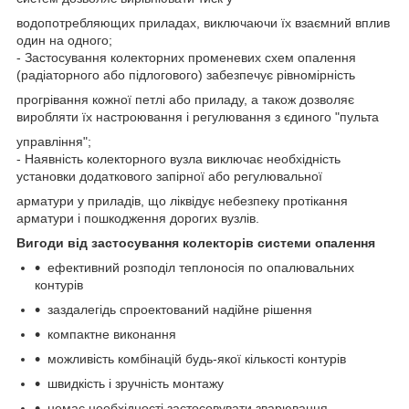
водопотребляющих приладах, виключаючи їх взаємний вплив
один на одного;
- Застосування колекторних променевих схем опалення
(радіаторного або підлогового) забезпечує рівномірність
прогрівання кожної петлі або приладу, а також дозволяє
виробляти їх настроювання і регулювання з єдиного "пульта
управління";
- Наявність колекторного вузла виключає необхідність
установки додаткового запірної або регулювальної
арматури у приладів, що ліквідує небезпеку протікання
арматури і пошкодження дорогих вузлів.
Вигоди від застосування колекторів системи опалення
ефективний розподіл теплоносія по опалювальних
контурів
заздалегідь спроектований надійне рішення
компактне виконання
можливість комбінацій будь-якої кількості контурів
швидкість і зручність монтажу
немає необхідності застосовувати зварювання