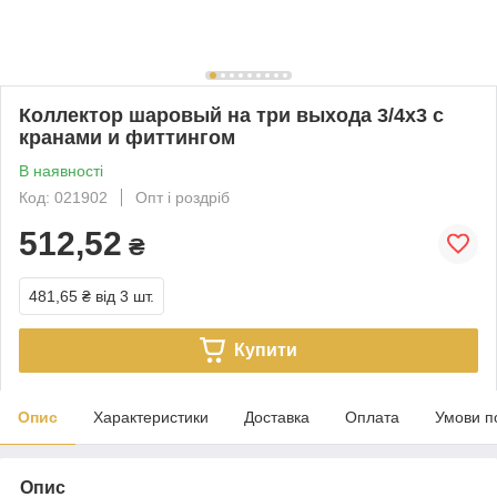
Коллектор шаровый на три выхода 3/4х3 с
кранами и фиттингом
В наявності
Код: 021902
Опт і роздріб
512,52
₴
481,65 ₴
від 3 шт.
Купити
Опис
Характеристики
Доставка
Оплата
Умови п
Опис