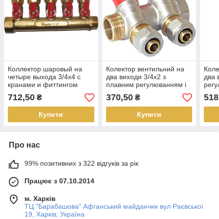
Коллектор шаровый на
Колектор вентильний на
Коле
четыре выхода 3/4х4 с
два виходи 3/4х2 з
два 
кранами и фиттингом
плавним регулюванням і
регу
фітингом
712,50
370,50
518
₴
₴
Купити
Купити
Про нас
99% позитивних з 322 відгуків за рік
Працює з 07.10.2014
м. Харків
ТЦ "Барабашова" Афганський майданчик вул Раєвської
19, Харків, Україна