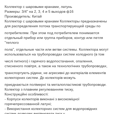
Коллектор с шаровыми кранами, латунь
Размеры: 3/4" на 2, 3, 4 и 5 выходов ф16
Производитель: Китай
Коллектор с шаровыми кранами Коллекторы предназначены
для распределения потока транспортирующей среды по
потребителям. При этом под потребителем понимается
отдельный прибор или группа приборов, контур или петля
"теплого
пола", отдельные части или ветви системы. Коллектора могут
использоваться на трубопроводах систем холодного (в том
числі питного) і гарячого водопостачання, опалення,
стисненого повітря, а також на технологічних трубопроводах,
транспортують рідини, не агресивні до матеріалів елементів
колекторних систем. До колекторів можуть
приєднаються полімерні та металопластикові трубопроводи.
Колектор з плавним регулюванням тиску,
Конструкційні особливості:
- Корпуси колекторів виконані з високоміцної
горячепрессованной латуні;
- Використання колекторних систем для водопровідних
систем дозволяє вирівнювати тиск у