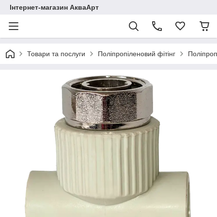
Інтернет-магазин АкваАрт
Товари та послуги
Поліпропіленовий фітінг
Поліпроп