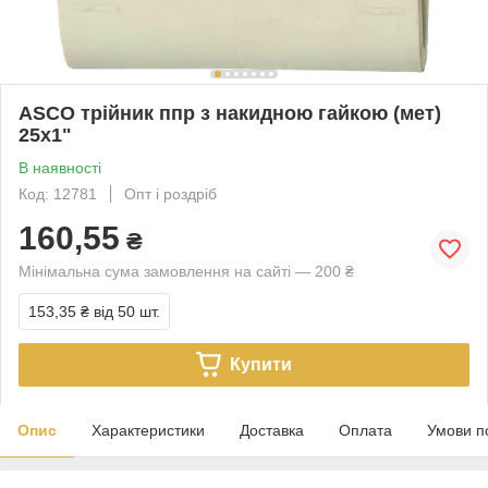
ASCO трійник ппр з накидною гайкою (мет)
25х1"
В наявності
Код: 12781
Опт і роздріб
160,55
₴
Мінімальна сума замовлення на сайті — 200 ₴
153,35 ₴
від 50 шт.
Купити
Опис
Характеристики
Доставка
Оплата
Умови п