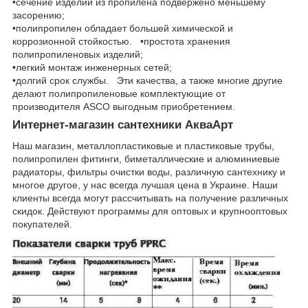
•сечение изделий из пропилена подвержено меньшему
засорению;
•полипропилен обладает большей химической и
коррозионной стойкостью. •простота хранения
полипропиленовых изделий;
•легкий монтаж инженерных сетей;
•долгий срок службы. Эти качества, а также многие другие
делают полипропиленовые комплектующие от
производителя ASCO выгодным приобретением.
Интернет-магазин сантехники АкваАрт
Наш магазин, металлопластиковые и пластиковые трубы,
полипропилен фитинги, биметаллические и алюминиевые
радиаторы, фильтры очистки воды, различную сантехнику и
многое другое, у нас всегда лучшая цена в Украине. Наши
клиенты всегда могут рассчитывать на получение различных
скидок. Действуют программы для оптовых и крупнооптовых
покупателей.