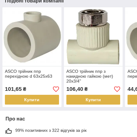
Подібні товари компанії
ASCO трійник ппр
ASCO трійник ппр з
ASCO
перехідною d 63х25х63
накидною гайкою (мет)
пере
20х3/4"
101,65
106,40
44,
₴
₴
Купити
Купити
Про нас
99% позитивних з 322 відгуків за рік