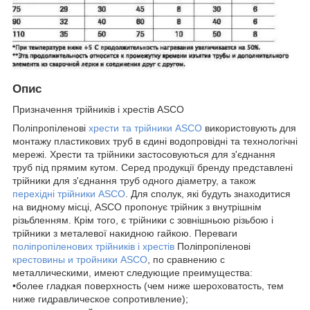
Опис
Призначення трійників і хрестів ASCO
Поліпропіленові
хрести та трійники ASCO
використовують для
монтажу пластикових труб в єдині водопровідні та технологічні
мережі. Хрести та трійники застосовуються для з'єднання
труб під прямим кутом. Серед продукції бренду представлені
трійники для з'єднання труб одного діаметру, а також
перехідні трійники ASCO
. Для сполук, які будуть знаходитися
на видному місці, ASCO пропонує трійник з внутрішнім
різьбленням. Крім того, є трійники c зовнішньою різьбою і
трійники з металевої накидною гайкою. Переваги
поліпропіленових трійників і хрестів
Поліпропіленові
крестовины и тройники ASCO
, по сравнению с
металлическими, имеют следующие преимущества:
•более гладкая поверхность (чем ниже шероховатость, тем
ниже гидравлическое сопротивление);