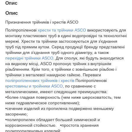
Опис
Опис
Призначення трійників і хрестів ASCO
Поліпропіленові
хрести та трійники ASCO
використовують для
монтажу пластикових труб в єдині водопровідні та технологічні
мережі. Хрести та трійники застосовуються для з'єднання
труб під прямим кутом. Серед продукції бренду представлені
трійники для з'єднання труб одного діаметру, а також
перехідні трійники ASCO
. Для сполук, які будуть знаходитися
на видному місці, ASCO пропонує трійник з внутрішнім
різьбленням. Крім того, є трійники c зовнішньою різьбою і
трійники з металевої накидною гайкою. Переваги
поліпропіленових трійників і хрестів
Поліпропіленові
крестовины и тройники ASCO
, по сравнению с
металлическими, имеют следующие преимущества:
•более гладкая поверхность (чем ниже шероховатость, тем
ниже гидравлическое сопротивление);
•сечение изделий из пропилена подвержено меньшему
засорению;
•полипропилен обладает большей химической и
коррозионной стойкостью. •простота хранения
полипропиленовых изделий;