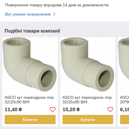
Повернення товару впродовж 14 днів за домовленістю
Всі умови повернення
Подібні товари компанії
ASCO кут перехідною ппр
ASCO кут перехідною ппр
ASCO
32/20х90 В/Н
32/25х90 В/Н
20*9
11,40
15,20
6,1
₴
₴
Купити
Купити