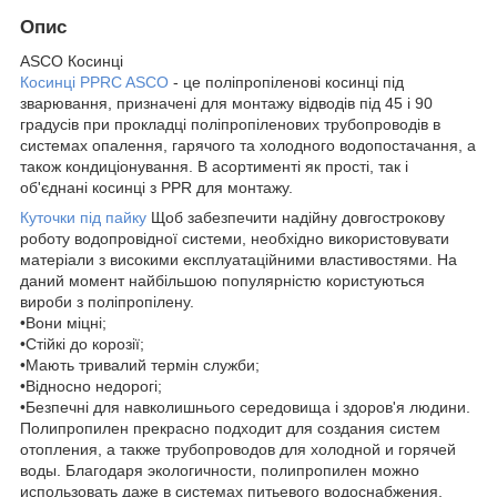
Опис
ASCO Косинці
Косинці PPRC ASCO
- це поліпропіленові косинці під
зварювання, призначені для монтажу відводів під 45 і 90
градусів при прокладці поліпропіленових трубопроводів в
системах опалення, гарячого та холодного водопостачання, а
також кондиціонування. В асортименті як прості, так і
об'єднані косинці з PPR для монтажу.
Куточки під пайку
Щоб забезпечити надійну довгострокову
роботу водопровідної системи, необхідно використовувати
матеріали з високими експлуатаційними властивостями. На
даний момент найбільшою популярністю користуються
вироби з поліпропілену.
•Вони міцні;
•Стійкі до корозії;
•Мають тривалий термін служби;
•Відносно недорогі;
•Безпечні для навколишнього середовища і здоров'я людини.
Полипропилен прекрасно подходит для создания систем
отопления, а также трубопроводов для холодной и горячей
воды. Благодаря экологичности, полипропилен можно
использовать даже в системах питьевого водоснабжения.