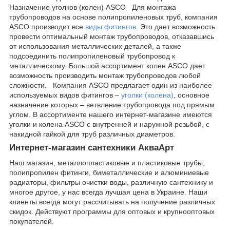
Назначение уголков (колен) ASCO Для монтажа
трубопроводов на основе полипропиленовых труб, компания
ASCO производит все
виды фитингов
. Это дает возможность
провести оптимальный монтаж трубопроводов, отказавшись
от использования металлических деталей, а также
подсоединить полипропиленовый трубопровод к
металлическому. Большой ассортимент колен ASCO дает
возможность производить монтаж трубопроводов любой
сложности. Компания ASCO предлагает один из наиболее
используемых видов фитингов –
уголки (колена)
, основное
назначение которых – ветвление трубопровода под прямым
углом. В ассортименте нашего интернет-магазине имеются
уголки и колена ASCO с внутренней и наружной резьбой, с
накидной гайкой для труб различных диаметров.
Интернет-магазин сантехники АкваАрт
Наш магазин, металлопластиковые и пластиковые трубы,
полипропилен фитинги, биметаллические и алюминиевые
радиаторы, фильтры очистки воды, различную сантехнику и
многое другое, у нас всегда лучшая цена в Украине. Наши
клиенты всегда могут рассчитывать на получение различных
скидок. Действуют программы для оптовых и крупнооптовых
покупателей.