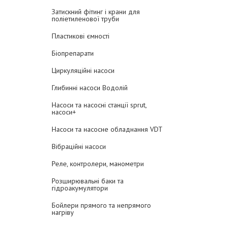
Затискний фітинг і крани для
поліетиленової труби
Пластикові ємності
Біопрепарати
Циркуляційні насоси
Глибинні насоси Водолій
Насоси та насосні станції sprut,
насоси+
Насоси та насосне обладнання VDT
Вібраційні насоси
Реле, контролери, манометри
Розширювальні баки та
гідроакумулятори
Бойлери прямого та непрямого
нагріву