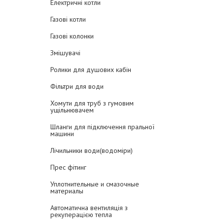
Електричні котли
Газові котли
Газові колонки
Змішувачі
Ролики для душових кабін
Фільтри для води
Хомути для труб з гумовим
ущільнювачем
Шланги для підключення пральної
машини
Лічильники води(водоміри)
Прес фітинг
Уплотнительные и смазочные
материалы
Автоматична вентиляція з
рекуперацією тепла