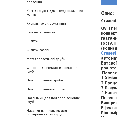
опалення
Комплектуючі для твердопаливних
Опис:
котлів
Сталеві
Клапани електромагнітні
Ovi The
Запірна арматура
конвект
ґратами
Фільтри
Госту. 
(води) 
Фільтри газові
Сталеві
автомат
Металопластикові труби
Батареї
радіато
Фітинги для металопластикових
труб
.Поверх
1.Хіміч
Поліпропіленові труби
2.Проце
3.Лакув
Поліпропіленовий фітінг
4.Напил
Переваг
Паяльники для поліпропіленових
труб
Викорис
Ефектив
Насадки на паяльник для
Рівномі
поліпропіленових труб