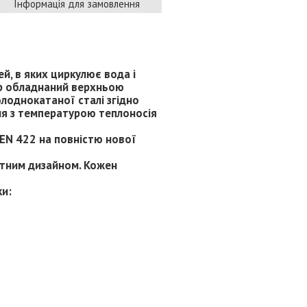
Інформація для замовлення
й, в яких циркулює вода і
ор обладнаний верхньою
олоднокатаної сталі згідно
ня з температурою теплоносія
 EN 422 на повністю нової
нтним дизайном. Кожен
ки: