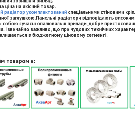
ивий зовнішній вигляд.
а ціна на якісний товар.
й радіатор укомплектований
спеціальними стіновими крі
нної заглушкою.Панельні радіатори відповідають високим 
 собою сучасні опалювальні прилади, добре пристосовані
я. І звичайно важливо, що при чудових технічних характе
алишається в бюджетному ціновому сегменті.
ім товаром є: