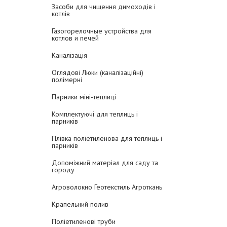
Засоби для чищення димоходів і
котлів
Газогорелочные устройства для
котлов и печей
Каналізація
Оглядові Люки (каналізаційні)
полімерні
Парники міні-теплиці
Комплектуючі для теплиць і
парників
Плівка поліетиленова для теплиць і
парників
Допоміжний матеріал для саду та
городу
Агроволокно Геотекстиль Агроткань
Крапельний полив
Поліетиленові труби