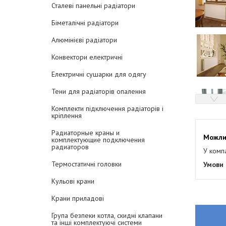
Сталеві панельні радіатори
Біметалічні радіатори
Алюмінієві радіатори
Конвектори електричні
Електричні сушарки для одягу
Тени для радіаторів опалення
Комплекти підключення радіаторів і
кріплення
Радиаторные краны и
комплектующие подключения
радиаторов
У комп
Термостатичні головки
Кульові крани
Крани приладові
Група безпеки котла, скидні клапани
та інші комплектуючі системи