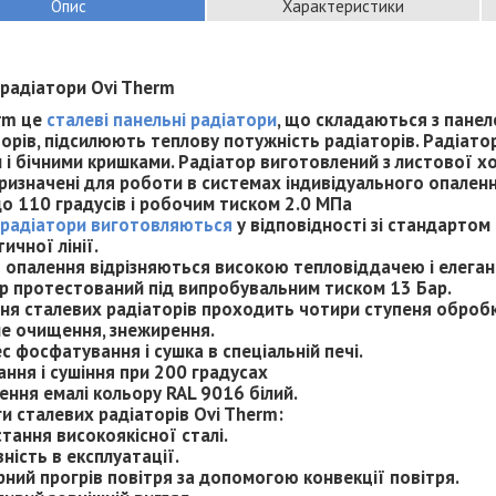
Опис
Характеристики
 радіатори Ovi Therm
rm це
сталеві панельні радіатори
, що складаються з панеле
орів, підсилюють теплову потужність радіаторів. Радіат
 і бічними кришками. Радіатор виготовлений з листової х
Призначені для роботи в системах індивідуального опален
до 110 градусів і робочим тиском 2.0 МПа
 радіатори виготовляються
у відповідності зі стандартом
ичної лінії.
 опалення відрізняються високою тепловіддачею і елега
р протестований під випробувальним тиском 13 Бар.
ня сталевих радіаторів проходить чотири ступеня оброб
не очищення, знежирення.
с фосфатування і сушка в спеціальній печі.
ання і сушіння при 200 градусах
ення емалі кольору RAL 9016 білий.
и сталевих радіаторів Ovi Therm:
тання високоякісної сталі.
ність в експлуатації.
рний прогрів повітря за допомогою конвекції повітря.