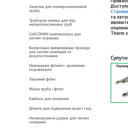
Привабл
Доступн
Зачистки для полипропиленовой
трубы
Сталеви
та лату
Труборізи ножиці для ппр,
являють
металопластикових труб
опаленн
Therm з
GIACOMINI комплектуючі для
систем опалення
Контрольно-вимірювальні прилади
для систем опалення та
водопостачання
Супутн
Нікельовані фітинги і хромовані
подовжувачі
Латунний фітінг
Мідна труба і фітінг
Байпаси для опалення
Шланги для підведення води і газу
Незамерзаюча рідина для систем
опалення