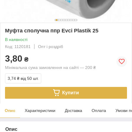
Муфта сполучна ппр Evci Plastik 25
В наявності
Код: 1120181
Опт і роздріб
3,80
₴
Мінімальна сума замовлення на сайті — 200 ₴
3,74 ₴
від 50 шт.
Купити
Опис
Характеристики
Доставка
Оплата
Умови п
Опис