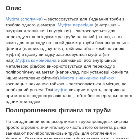
Опис
Муфта (сполучна)
– застосовується для з'єднання труби з
трубою одного діаметра.
Муфта перехідна
(внутрішня –
внутрішня зовнішня і внутрішня) – застосовується для
переходу з одного діаметра труби на інший (вн-вн), а так
само для переходу на інший діаметр труби безпосередньо з
фітинги (наприклад, куточка, трійника або з комбінованою
муфти) в цьому випадку застосовується муфта (вн-
нар).
Муфта комбінована
з зовнішньої або внутрішньої
металевою різьбою використовується для переходу з
поліпропілену на метал (наприклад, при установці кранів та
інших металевих фітингів).
Муфта з накидною гайкою
і
косинець з накидною гайкою – застосовуються в місцях, де
необхідний роз'єм. Такі
муфти
використовують, наприклад,
при монтажі водонагрівачів та ін., тобто безпосередньо перед
одним приладом.
Поліпропіленові фітинги та труби
На сегодняшний день ассортимент трубопроводных систем
просто огромен, значительную часть этого сегмента рынка
занимают полипропиленовые трубы для отопления и