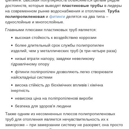
фитинги. Высокая популярность объясняется целым рядом
достоинств, которые выводят
пластиковые трубы
в лидеры
на современном рынке водоснабжения и отопления.
Труба
полипропиленовая
и
фитинги
делятся на два типа –
однослойные и многослойные.
Главными плюсами пластиковых труб является:
высокая стойкость к воздействию коррозии
более длительный срок службы полипропилен
изделий, чем у металлических труб (в три-четыре раза)
низькі втрати напору, завдяки невеликому
гідравлічному опору
фітинги поліпропілен дозволяють легко створювати
найскладніші системи
висока стійкість до біохімічних впливів і хімічна
інертність
невисока ціна на поліпропіленові вироби
безпека для здоров'я людини
Также одним из несомненных плюсов полипропиленовых
труб для отопления является нечувствительность их к
заморозке – при замерзании систему не разорвет, она просто