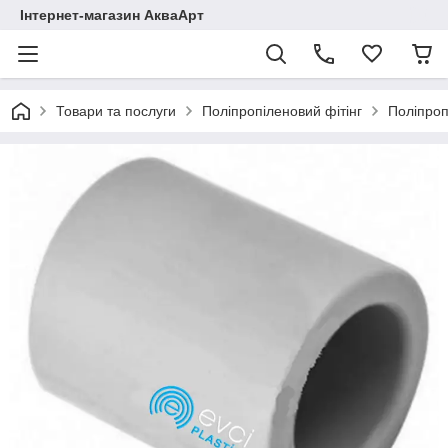
Інтернет-магазин АкваАрт
Товари та послуги
Поліпропіленовий фітінг
Поліпроп