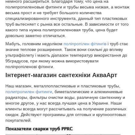
немного расшириться. Благодаря тому, что цена на
полипропиленовые фитинги и трубы весьма низкая, а монтаж
весьма прост и не требует большого количества
специализированного инструмента, данный тип пластиковых
труб вытесняет с рынка все остальные. В зависимости от того
какого типа нужна полипропиленовая труба, цена будет
довольно заметно отличаться.
Мабуть, головним недоліком
поліпропілен фітингів
і труб стає
значне теплове розширення. Також вони схильні до впливу
ультрафіолету і мають діапазон температур використання до
95градусов, при якому можна використовувати
поліпропіленові фітинги.
Інтернет-магазин сантехніки АкваАрт
Наш магазин, металлопластиковые и пластиковые трубы,
полипропилен фитинги
, биметаллические и алюминиевые
радиаторы, фильтры очистки воды, различную сантехнику и
многое другое, у нас всегда лучшая цена в Украине. Наши
клиенты всегда могут рассчитывать на получение различных
скидок. Действуют программы для оптовых и крупнооптовых
покупателей.