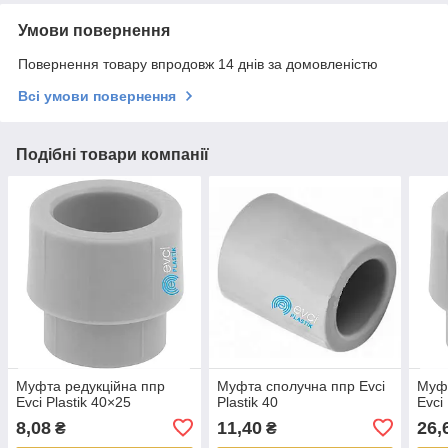
Умови повернення
Повернення товару впродовж 14 днів за домовленістю
Всі умови повернення
Подібні товари компанії
Муфта редукційна ппр
Муфта сполучна ппр Evci
Муфт
Evci Plastik 40×25
Plastik 40
Evci
8,08
11,40
26,
₴
₴