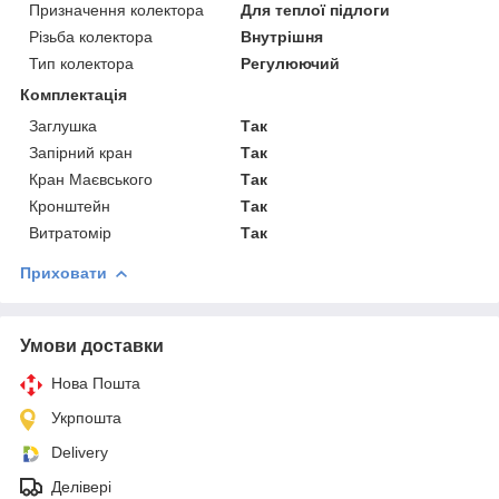
Призначення колектора
Для теплої підлоги
Різьба колектора
Внутрішня
Тип колектора
Регулюючий
Комплектація
Заглушка
Так
Запірний кран
Так
Кран Маєвського
Так
Кронштейн
Так
Витратомір
Так
Приховати
Умови доставки
Нова Пошта
Укрпошта
Delivery
Делівері