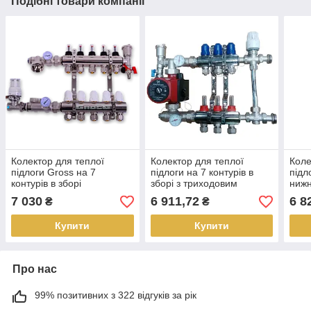
Подібні товари компанії
Колектор для теплої
Колектор для теплої
Коле
підлоги Gross на 7
підлоги на 7 контурів в
підл
контурів в зборі
зборі з триходовим
нижн
клапаном регулювання
збор
7 030
6 911,72
6 8
₴
₴
температури
Купити
Купити
Про нас
99% позитивних з 322 відгуків за рік