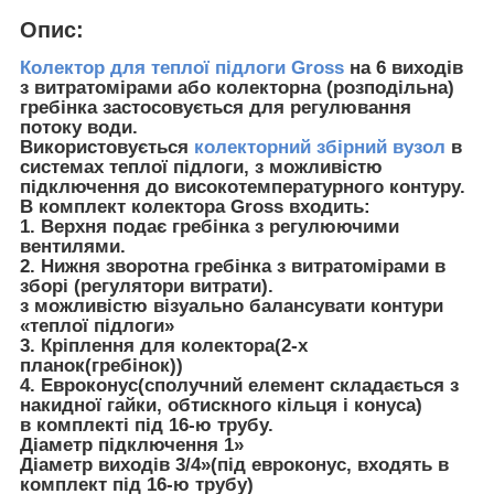
Опис:
Колектор для теплої підлоги Gross
на 6 виходів
з витратомірами або колекторна (розподільна)
гребінка застосовується для регулювання
потоку води.
Використовується
колекторний збірний вузол
в
системах теплої підлоги, з можливістю
підключення до високотемпературного контуру.
В комплект колектора Gross входить:
1. Верхня подає гребінка з регулюючими
вентилями.
2. Нижня зворотна гребінка з витратомірами в
зборі (регулятори витрати).
з можливістю візуально балансувати контури
«теплої підлоги»
3. Кріплення для колектора(2-х
планок(гребінок))
4. Евроконус(сполучний елемент складається з
накидної гайки, обтискного кільця і конуса)
в комплекті під 16-ю трубу.
Діаметр підключення 1»
Діаметр виходів 3/4»(під евроконус, входять в
комплект під 16-ю трубу)