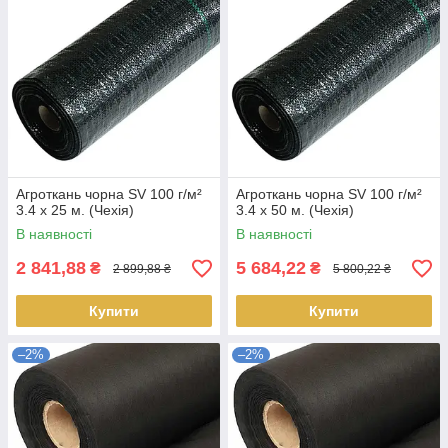
Агроткань чорна SV 100 г/м²
Агроткань чорна SV 100 г/м²
3.4 х 25 м. (Чехія)
3.4 х 50 м. (Чехія)
В наявності
В наявності
2 841,88
5 684,22
₴
₴
2 899,88 ₴
5 800,22 ₴
Купити
Купити
–2%
–2%