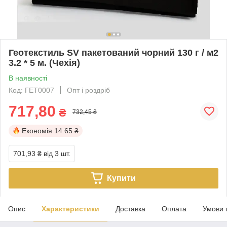
Геотекстиль SV пакетований чорний 130 г / м2
3.2 * 5 м. (Чехія)
В наявності
Код: ГЕТ0007
Опт і роздріб
717,80
₴
732,45 ₴
Економія
14.65 ₴
701,93 ₴
від 3 шт.
Купити
Опис
Характеристики
Доставка
Оплата
Умови 