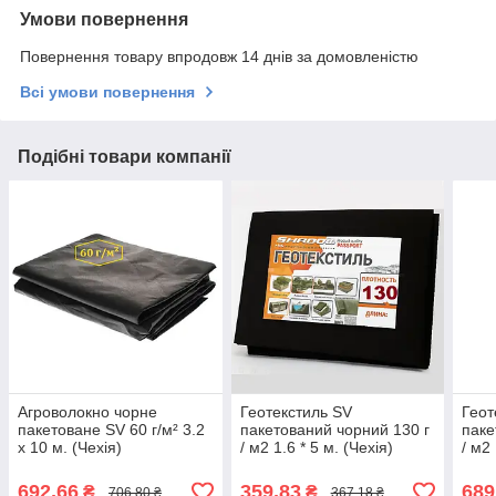
Умови повернення
Повернення товару впродовж 14 днів за домовленістю
Всі умови повернення
Подібні товари компанії
Агроволокно чорне
Геотекстиль SV
Геот
пакетоване SV 60 г/м² 3.2
пакетований чорний 130 г
паке
х 10 м. (Чехія)
/ м2 1.6 * 5 м. (Чехія)
/ м2 
692,66
359,83
689
₴
₴
706,80 ₴
367,18 ₴