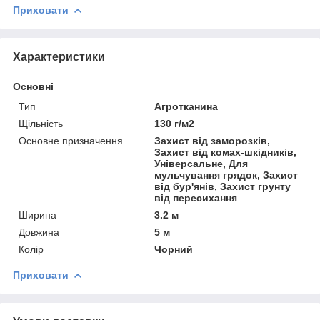
Приховати
Характеристики
Основні
Тип
Агротканина
Щільність
130 г/м2
Основне призначення
Захист від заморозків,
Захист від комах-шкідників,
Універсальне, Для
мульчування грядок, Захист
від бур'янів, Захист грунту
від пересихання
Ширина
3.2 м
Довжина
5 м
Колір
Чорний
Приховати