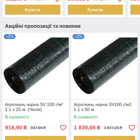
Купити
Купити
Акційні пропозиції та новинки
–2%
–2%
Агроткань чорна SV 100 г/м²
Агроткань чорна SV100 г/м2
1.1 х 25 м. (Чехія)
1.1 х 50 м.
В наявності
В наявності
918,90
1 839,66
₴
₴
937,65 ₴
1 877,20 ₴