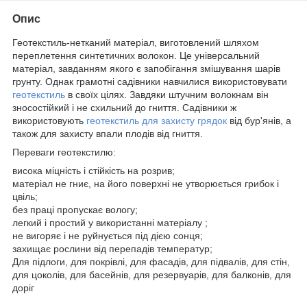
Опис
Геотекстиль-нетканий матеріал, виготовлений шляхом
переплетення синтетичних волокон. Це універсальний
матеріал, завданням якого є запобігання змішування шарів
грунту. Однак грамотні садівники навчилися використовувати
геотекстиль
в своїх цілях. Завдяки штучним волокнам він
зносостійкий і не схильний до гниття. Садівники ж
використовують
геотекстиль для захисту грядок
від бур'янів, а
також для захисту впали плодів від гниття.
Переваги геотекстилю:
висока міцність і стійкість на розрив;
матеріал не гниє, на його поверхні не утворюється грибок і
цвіль;
без праці пропускає вологу;
легкий і простий у використанні матеріалу ;
не вигоряє і не руйнується під дією сонця;
захищає рослини від перепадів температур;
Для підлоги, для покрівлі, для фасадів, для підвалів, для стін,
для цоколів, для басейнів, для резервуарів, для балконів, для
доріг