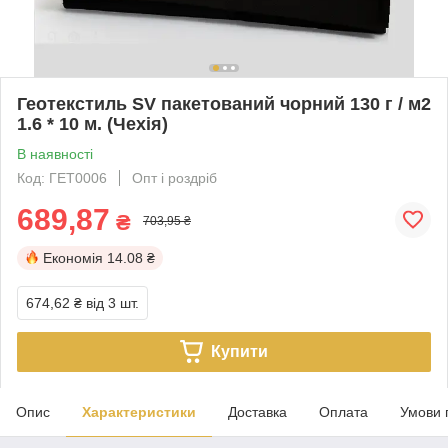
Геотекстиль SV пакетований чорний 130 г / м2
1.6 * 10 м. (Чехія)
В наявності
Код: ГЕТ0006
Опт і роздріб
689,87
₴
703,95 ₴
Економія
14.08 ₴
674,62 ₴
від 3 шт.
Купити
Опис
Характеристики
Доставка
Оплата
Умови 