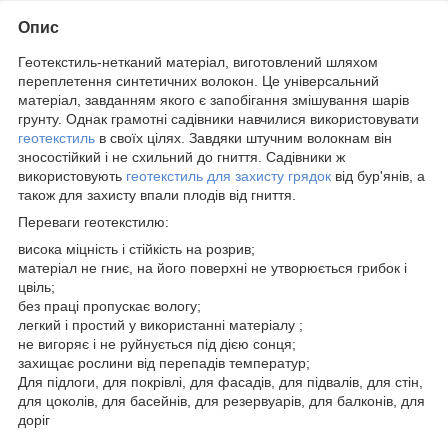
Опис
Геотекстиль-нетканий матеріал, виготовлений шляхом
переплетення синтетичних волокон. Це універсальний
матеріал, завданням якого є запобігання змішування шарів
грунту. Однак грамотні садівники навчилися використовувати
геотекстиль
в своїх цілях. Завдяки штучним волокнам він
зносостійкий і не схильний до гниття. Садівники ж
використовують
геотекстиль для захисту грядок
від бур'янів, а
також для захисту впали плодів від гниття.
Переваги геотекстилю:
висока міцність і стійкість на розрив;
матеріал не гниє, на його поверхні не утворюється грибок і
цвіль;
без праці пропускає вологу;
легкий і простий у використанні матеріалу ;
не вигоряє і не руйнується під дією сонця;
захищає рослини від перепадів температур;
Для підлоги, для покрівлі, для фасадів, для підвалів, для стін,
для цоколів, для басейнів, для резервуарів, для балконів, для
доріг