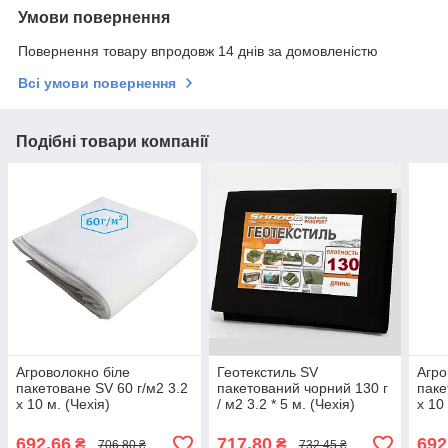
Умови повернення
Повернення товару впродовж 14 днів за домовленістю
Всі умови повернення
Подібні товари компанії
Агроволокно біле
Геотекстиль SV
Агро
пакетоване SV 60 г/м2 3.2
пакетований чорний 130 г
паке
х 10 м. (Чехія)
/ м2 3.2 * 5 м. (Чехія)
х 10
692,66
717,80
692
₴
₴
706,80 ₴
732,45 ₴