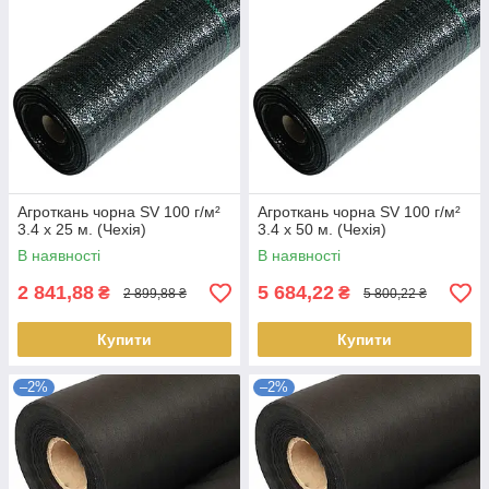
Агроткань чорна SV 100 г/м²
Агроткань чорна SV 100 г/м²
3.4 х 25 м. (Чехія)
3.4 х 50 м. (Чехія)
В наявності
В наявності
2 841,88
5 684,22
₴
₴
2 899,88 ₴
5 800,22 ₴
Купити
Купити
–2%
–2%