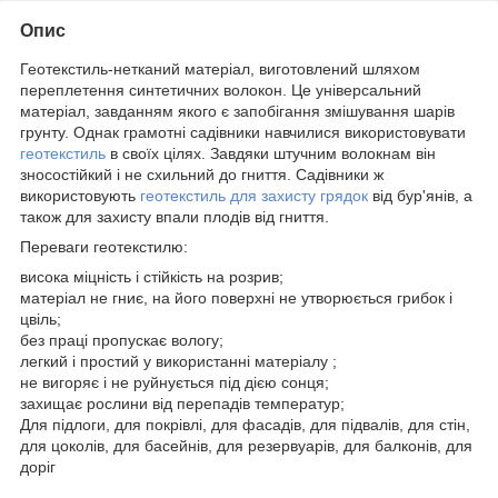
Опис
Геотекстиль-нетканий матеріал, виготовлений шляхом
переплетення синтетичних волокон. Це універсальний
матеріал, завданням якого є запобігання змішування шарів
грунту. Однак грамотні садівники навчилися використовувати
геотекстиль
в своїх цілях. Завдяки штучним волокнам він
зносостійкий і не схильний до гниття. Садівники ж
використовують
геотекстиль для захисту грядок
від бур'янів, а
також для захисту впали плодів від гниття.
Переваги геотекстилю:
висока міцність і стійкість на розрив;
матеріал не гниє, на його поверхні не утворюється грибок і
цвіль;
без праці пропускає вологу;
легкий і простий у використанні матеріалу ;
не вигоряє і не руйнується під дією сонця;
захищає рослини від перепадів температур;
Для підлоги, для покрівлі, для фасадів, для підвалів, для стін,
для цоколів, для басейнів, для резервуарів, для балконів, для
доріг