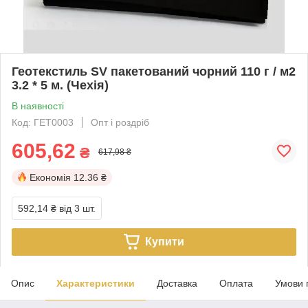
Геотекстиль SV пакетований чорний 110 г / м2
3.2 * 5 м. (Чехія)
В наявності
Код: ГЕТ0003
Опт і роздріб
605,62
₴
617,98 ₴
Економія
12.36 ₴
592,14 ₴
від 3 шт.
Купити
Опис
Характеристики
Доставка
Оплата
Умови 