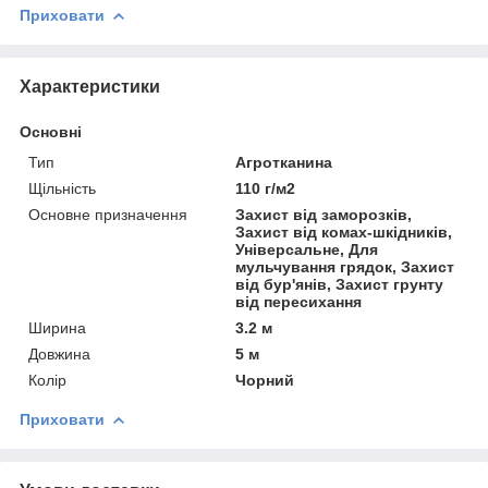
Приховати
Характеристики
Основні
Тип
Агротканина
Щільність
110 г/м2
Основне призначення
Захист від заморозків,
Захист від комах-шкідників,
Універсальне, Для
мульчування грядок, Захист
від бур'янів, Захист грунту
від пересихання
Ширина
3.2 м
Довжина
5 м
Колір
Чорний
Приховати