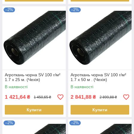
–2%
–2%
Агроткань чорна SV 100 г/м²
Агроткань чорна SV 100 г/м²
1.7 х 25 м. (Чехія)
1.7 х 50 м . (Чехія)
В наявності
В наявності
1 421,64
2 841,88
₴
₴
1 450,65 ₴
2 899,88 ₴
Купити
Купити
–2%
–2%