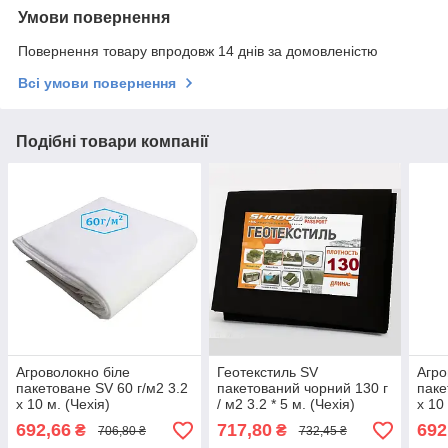
Умови повернення
Повернення товару впродовж 14 днів за домовленістю
Всі умови повернення
Подібні товари компанії
Агроволокно біле
Геотекстиль SV
Агро
пакетоване SV 60 г/м2 3.2
пакетований чорний 130 г
паке
х 10 м. (Чехія)
/ м2 3.2 * 5 м. (Чехія)
х 10
692,66
717,80
692
₴
₴
706,80 ₴
732,45 ₴