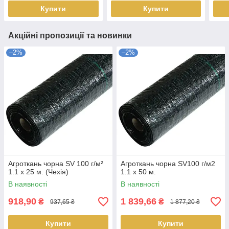
Купити
Купити
Акційні пропозиції та новинки
–2%
–2%
Агроткань чорна SV 100 г/м²
Агроткань чорна SV100 г/м2
1.1 х 25 м. (Чехія)
1.1 х 50 м.
В наявності
В наявності
918,90
1 839,66
₴
₴
937,65 ₴
1 877,20 ₴
Купити
Купити