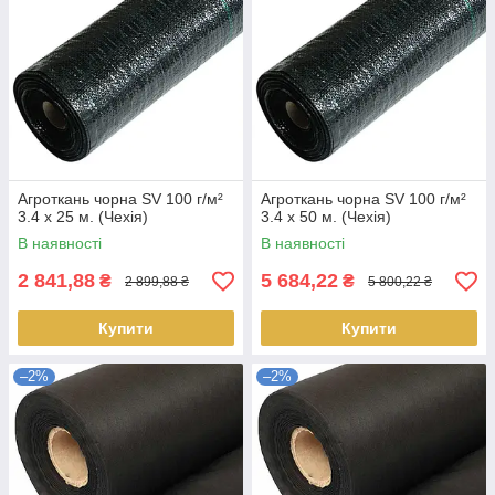
Агроткань чорна SV 100 г/м²
Агроткань чорна SV 100 г/м²
3.4 х 25 м. (Чехія)
3.4 х 50 м. (Чехія)
В наявності
В наявності
2 841,88
5 684,22
₴
₴
2 899,88 ₴
5 800,22 ₴
Купити
Купити
–2%
–2%