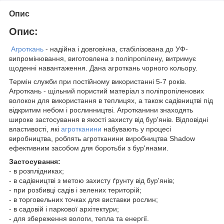
Опис
Опис:
Агроткань
- надійна і довговічна, стабілізована до УФ-
випромінювання, виготовлена з поліпропілену, витримує
щоденні навантаження. Дана агроткань чорного кольору.
Термін служби при постійному використанні 5-7 років.
Агроткань - щільний пористий матеріал з поліпропіленових
волокон для використання в теплицях, а також садівництві під
відкритим небом і рослинництві. Агротканини знаходять
широке застосування в якості захисту від бур'янів. Відповідні
властивості, які
агротканини
набувають у процесі
виробництва, роблять агротканини виробництва Shadow
ефективним засобом для боротьби з бур'янами.
Застосування:
- в розплідниках;
- в садівництві з метою захисту ґрунту від бур'янів;
- при розбивці садів і зелених територій;
- в торговельних точках для виставки рослин;
- в садовій і паркової архітектури;
- для збереження вологи, тепла та енергії.