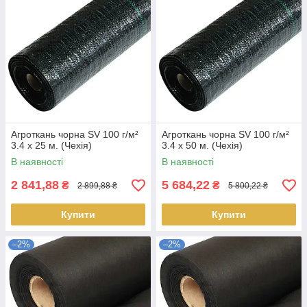
Агроткань чорна SV 100 г/м²
Агроткань чорна SV 100 г/м²
3.4 х 25 м. (Чехія)
3.4 х 50 м. (Чехія)
В наявності
В наявності
2 841,88
5 684,22
₴
₴
2 899,88 ₴
5 800,22 ₴
Купити
Купити
–2%
–2%