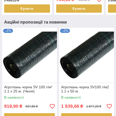
2 456,22 ₴
2 398
Купити
Купити
Акційні пропозиції та новинки
–2%
–2%
Агроткань чорна SV 100 г/м²
Агроткань чорна SV100 г/м2
1.1 х 25 м. (Чехія)
1.1 х 50 м.
В наявності
В наявності
918,90
1 839,66
₴
₴
937,65 ₴
1 877,20 ₴