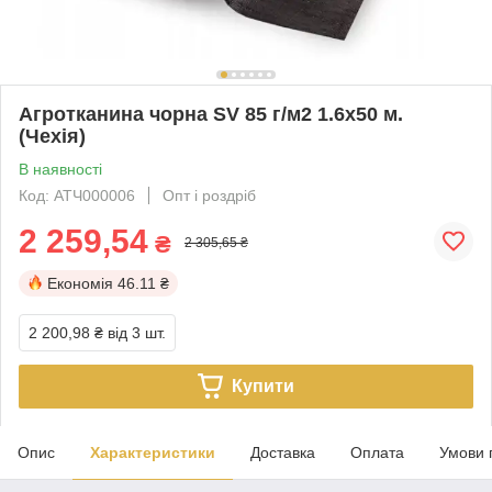
Агротканина чорна SV 85 г/м2 1.6х50 м.
(Чехія)
В наявності
Код: АТЧ000006
Опт і роздріб
2 259,54
₴
2 305,65 ₴
Економія
46.11 ₴
2 200,98 ₴
від 3 шт.
Купити
Опис
Характеристики
Доставка
Оплата
Умови 