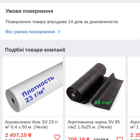
Умови повернення
Повернення товару впродовж 14 днів за домовленістю
Всі умови повернення
Подібні товари компанії
Агроволокно біле SV 23 г/
Агротканина чорна SV 85
Агро
м² 6.4 х 50 м. (Чехія)
г/м2 1.0х25 м. (Чехія)
м² 1
2 407,10
2 3
₴
706,16
₴
720,58 ₴