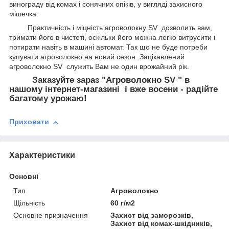
винограду від комах і сонячних опіків, у вигляді захисного
мішечка.
Практичність і міцність агроволокну SV дозволить вам,
тримати його в чистоті, оскільки його можна легко витрусити і
потирати навіть в машині автомат. Так що не буде потреби
купувати агроволокно на новий сезон. Зацікавлений
агроволокно SV служить Вам не один врожайний рік.
Заказуйте зараз "Агроволокно SV " в
нашому інтернет-магазині і вже восени - радійте
багатому урожаю!
Приховати
Характеристики
Основні
Тип
Агроволокно
Щільність
60 г/м2
Основне призначення
Захист від заморозків,
Захист від комах-шкідників,