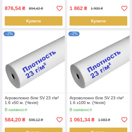
876,54
1 862
₴
₴
894,42 ₴
1 900 ₴
Купити
Купити
–2%
–2%
Агроволокно біле SV 23 г/м²
Агроволокно біле SV 23 г/м²
1.6 х50 м. (Чехія)
1.6 х100 м. (Чехія)
В наявності
В наявності
584,20
1 061,34
₴
₴
596,12 ₴
1 083 ₴