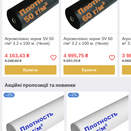
Агроволокно чорне SV 50
Агроволокно чорне SV 60
Агро
г/м² 3.2 х 100 м. (Чехія)
г/м² 3.2 х 100 м. (Чехія)
м² 3
4 163,43
4 995,75
3 9
₴
₴
4 248,40 ₴
5 097,70 ₴
4 069
Купити
Купити
Акційні пропозиції та новинки
–2%
–2%