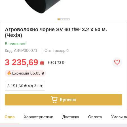
Агроволокно чорне SV 60 г/м² 3.2 х 50 м.
(Чехія)
В наявності
Код: АВЧР000071
Опт і роздріб
3 235,69
₴
3 301,72 ₴
Економія
66.03 ₴
3 151,60 ₴
від 3 шт.
Купити
Опис
Характеристики
Доставка
Оплата
Умови п