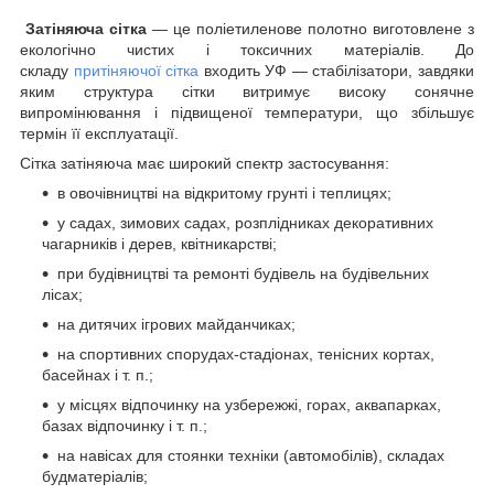
Затіняюча сітка
— це поліетиленове полотно виготовлене з
екологічно чистих і токсичних матеріалів. До
складу
притіняючої сітка
входить УФ — стабілізатори, завдяки
яким структура сітки витримує високу сонячне
випромінювання і підвищеної температури, що збільшує
термін її експлуатації.
Сітка затіняюча має широкий спектр застосування:
в овочівництві на відкритому грунті і теплицях;
у садах, зимових садах, розплідниках декоративних
чагарників і дерев, квітникарстві;
при будівництві та ремонті будівель на будівельних
лісах;
на дитячих ігрових майданчиках;
на спортивних спорудах-стадіонах, тенісних кортах,
басейнах і т. п.;
у місцях відпочинку на узбережжі, горах, аквапарках,
базах відпочинку і т. п.;
на навісах для стоянки техніки (автомобілів), складах
будматеріалів;