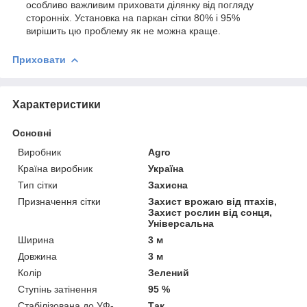
особливо важливим приховати ділянку від погляду
сторонніх. Установка на паркан сітки 80% і 95%
вирішить цю проблему як не можна краще.
Приховати
Характеристики
Основні
Виробник
Agro
Країна виробник
Україна
Тип сітки
Захисна
Призначення сітки
Захист врожаю від птахів,
Захист рослин від сонця,
Універсальна
Ширина
3 м
Довжина
3 м
Колір
Зелений
Ступінь затінення
95 %
Стабілізована до УФ-
Так