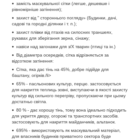
замість маскувальної сітки (легше, дешевше і
рівномірніше затінення);
захист від " стороннього погляду» (Будинки, дачі,
садові та городні ділянки і т. п.);
захист плівки від птахів на силосних траншеях,
рукавах для зберігання зерна, сінажу;
навіси над загонами для з/Х тварин (птиці та ін.)
Від діаметра осередків, сітка відрізняється за
відсотком затінення:
Сітка, яка дає тінь на 45%, добре підійде для
баштану, огірків./li>
65% - пасльонових культур, перцю. застосовується
для накриття теплиць зовні, виступаючи в якості захисту
культур від сильного перегріву, пропускаючи при цьому
достатньо світла.
80 % - дає хорошу тінь, тому вона ідеально підходить
для укриття двору, огорожі та транспортних засобів.
застосовують для накриття майданчиків, альтанок.
695% - використовують як маскувальний матеріал,
для власників будинків приватного сектора буде