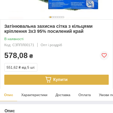
Затінювальна захисна сітка з кільцями
кріплення 3х3 95% посилений край
В наявності
Код: СЗППЛ00171
Опт і роздріб
578,08
₴
551,62 ₴
від 5 шт.
Купити
Опис
Характеристики
Доставка
Оплата
Умови п
Опис