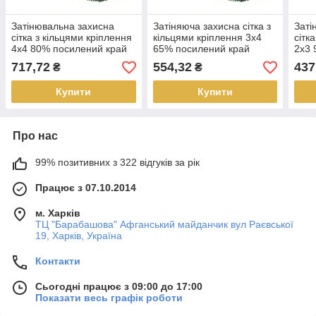
Затінювальна захисна
Затіняюча захисна сітка з
Заті
сітка з кільцями кріплення
кільцями кріплення 3х4
сітк
4х4 80% посилений край
65% посилений край
2х3 
717,72
554,32
437
₴
₴
Купити
Купити
Про нас
99% позитивних з 322 відгуків за рік
Працює з 07.10.2014
м. Харків
ТЦ "Барабашова" Афганський майданчик вул Раєвської
19, Харків, Україна
Контакти
Сьогодні працює з 09:00 до 17:00
Показати весь графік роботи