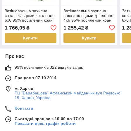
Затінювальна захисна
Затінювальна захисна
Заті
сітка з кільцями кріплення
сітка з кільцями кріплення
сітк
6х6 95% посилений край
4х6 95% посилений край
6х6 
1 766,05
1 255,42
1 2
₴
₴
Купити
Купити
Про нас
99% позитивних з 322 відгуків за рік
Працює з 07.10.2014
м. Харків
ТЦ "Барабашова" Афганський майданчик вул Раєвської
19, Харків, Україна
Контакти
Сьогодні працює з 10:00 до 17:00
Показати весь графік роботи