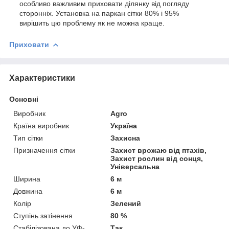
особливо важливим приховати ділянку від погляду
сторонніх. Установка на паркан сітки 80% і 95%
вирішить цю проблему як не можна краще.
Приховати
Характеристики
Основні
Виробник
Agro
Країна виробник
Україна
Тип сітки
Захисна
Призначення сітки
Захист врожаю від птахів,
Захист рослин від сонця,
Універсальна
Ширина
6 м
Довжина
6 м
Колір
Зелений
Ступінь затінення
80 %
Стабілізована до УФ-
Так