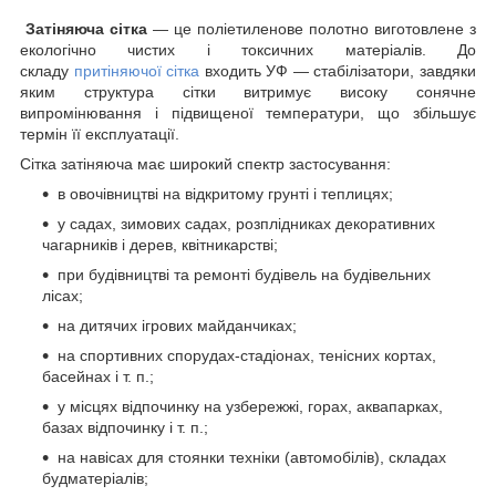
Затіняюча сітка
— це поліетиленове полотно виготовлене з
екологічно чистих і токсичних матеріалів. До
складу
притіняючої сітка
входить УФ — стабілізатори, завдяки
яким структура сітки витримує високу сонячне
випромінювання і підвищеної температури, що збільшує
термін її експлуатації.
Сітка затіняюча має широкий спектр застосування:
в овочівництві на відкритому грунті і теплицях;
у садах, зимових садах, розплідниках декоративних
чагарників і дерев, квітникарстві;
при будівництві та ремонті будівель на будівельних
лісах;
на дитячих ігрових майданчиках;
на спортивних спорудах-стадіонах, тенісних кортах,
басейнах і т. п.;
у місцях відпочинку на узбережжі, горах, аквапарках,
базах відпочинку і т. п.;
на навісах для стоянки техніки (автомобілів), складах
будматеріалів;