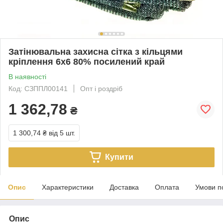
Затінювальна захисна сітка з кільцями
кріплення 6х6 80% посилений край
В наявності
Код: СЗППЛ00141
Опт і роздріб
1 362,78
₴
1 300,74 ₴
від 5 шт.
Купити
Опис
Характеристики
Доставка
Оплата
Умови п
Опис