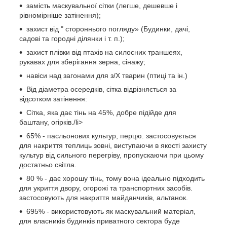
замість маскувальної сітки (легше, дешевше і
рівномірніше затінення);
захист від " стороннього погляду» (Будинки, дачі,
садові та городні ділянки і т. п.);
захист плівки від птахів на силосних траншеях,
рукавах для зберігання зерна, сінажу;
навіси над загонами для з/Х тварин (птиці та ін.)
Від діаметра осередків, сітка відрізняється за
відсотком затінення:
Сітка, яка дає тінь на 45%, добре підійде для
баштану, огірків./li>
65% - пасльонових культур, перцю. застосовується
для накриття теплиць зовні, виступаючи в якості захисту
культур від сильного перегріву, пропускаючи при цьому
достатньо світла.
80 % - дає хорошу тінь, тому вона ідеально підходить
для укриття двору, огорожі та транспортних засобів.
застосовують для накриття майданчиків, альтанок.
695% - використовують як маскувальний матеріал,
для власників будинків приватного сектора буде