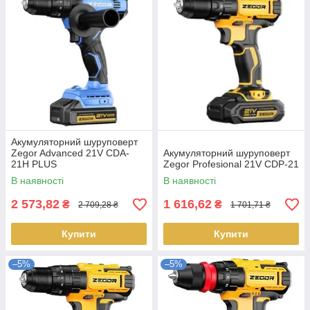
Акумуляторний шуруповерт
Zegor Advanced 21V CDA-
Акумуляторний шуруповерт
21H PLUS
Zegor Profesional 21V CDP-21
В наявності
В наявності
2 573,82
1 616,62
₴
₴
2 709,28 ₴
1 701,71 ₴
Купити
Купити
–5%
–5%