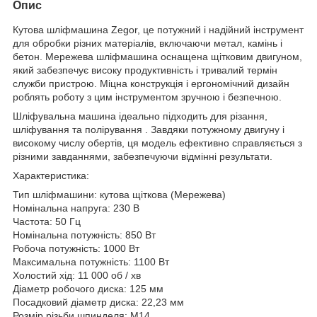
Опис
Кутова шліфмашина Zegor, це потужний і надійний інструмент
для обробки різних матеріалів, включаючи метал, камінь і
бетон. Мережева шліфмашина оснащена щітковим двигуном,
який забезпечує високу продуктивність і тривалий термін
служби пристрою. Міцна конструкція і ергономічний дизайн
роблять роботу з цим інструментом зручною і безпечною.
Шліфувальна машина ідеально підходить для різання,
шліфування та полірування . Завдяки потужному двигуну і
високому числу обертів, ця модель ефективно справляється з
різними завданнями, забезпечуючи відмінні результати.
Характеристика:
Тип шліфмашини: кутова щіткова (Мережева)
Номінальна напруга: 230 В
Частота: 50 Гц
Номінальна потужність: 850 Вт
Робоча потужність: 1000 Вт
Максимальна потужність: 1100 Вт
Холостий хід: 11 000 об / хв
Діаметр робочого диска: 125 мм
Посадковий діаметр диска: 22,23 мм
Розмір різьби шпинделя: M14