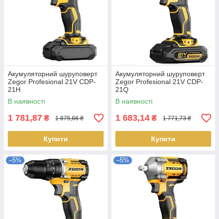
Акумуляторний шуруповерт
Акумуляторний шуруповерт
Zegor Profesional 21V CDP-
Zegor Profesional 21V CDP-
21H
21Q
В наявності
В наявності
1 781,87
1 683,14
₴
₴
1 875,66 ₴
1 771,73 ₴
Купити
Купити
–5%
–5%