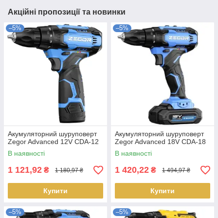
Акційні пропозиції та новинки
–5%
–5%
Акумуляторний шуруповерт
Акумуляторний шуруповерт
Zegor Advanced 12V CDA-12
Zegor Advanced 18V CDA-18
В наявності
В наявності
1 121,92
1 420,22
₴
₴
1 180,97 ₴
1 494,97 ₴
Купити
Купити
–5%
–5%