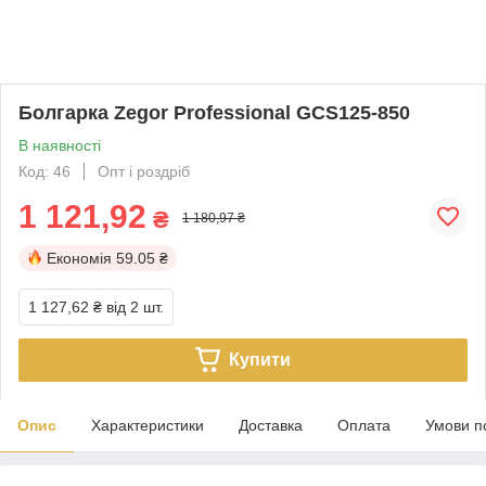
Болгарка Zegor Professional GCS125-850
В наявності
Код: 46
Опт і роздріб
1 121,92
₴
1 180,97 ₴
Економія
59.05 ₴
1 127,62 ₴
від 2 шт.
Купити
Опис
Характеристики
Доставка
Оплата
Умови п