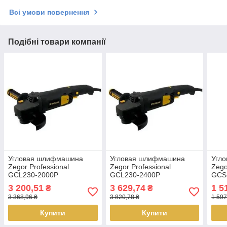
Всі умови повернення
Подібні товари компанії
Угловая шлифмашина
Угловая шлифмашина
Угл
Zegor Professional
Zegor Professional
Zego
GCL230-2000P
GCL230-2400P
GCS
3 200,51
3 629,74
1 5
₴
₴
3 368,96 ₴
3 820,78 ₴
1 597
Купити
Купити