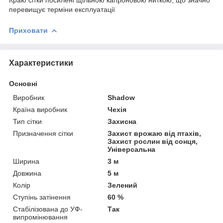
перевищує терміни експлуатації
Приховати
Характеристики
Основні
Виробник
Shadow
Країна виробник
Чехія
Тип сітки
Захисна
Призначення сітки
Захист врожаю від птахів,
Захист рослин від сонця,
Універсальна
Ширина
3 м
Довжина
5 м
Колір
Зелений
Ступінь затінення
60 %
Стабілізована до УФ-
Так
випромінювання