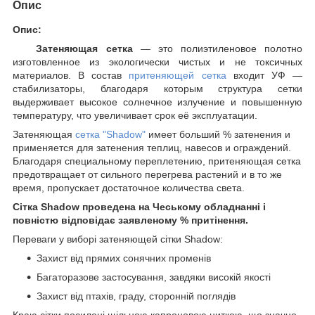
Опис
Опис:
Затеняющая сетка
— это полиэтиленовое полотно
изготовленное из экологически чистых и не токсичных
материалов. В состав
притеняющей сетка
входит УФ —
стабилизаторы, благодаря которым структура сетки
выдерживает высокое солнечное излучение и повышенную
температуру, что увеличивает срок её эксплуатации.
Затеняющая
сетка "Shadow"
имеет больший % затенения и
применяется для затенения теплиц, навесов и ограждений.
Благодаря специальному переплетению, притеняющая сетка
предотвращает от сильного перегрева растений и в то же
время, пропускает достаточное количества света.
Сітка Shadow проведена на Чеському обладнанні і
повністю відповідає заявленому % притінення.
Переваги у виборі затеняющей сітки Shadow:
Захист від прямих сонячних променів
Багаторазове застосування, завдяки високій якості
Захист від птахів, граду, сторонній поглядів
Краю сітки посилені щільною капроновою ниткою, що значно