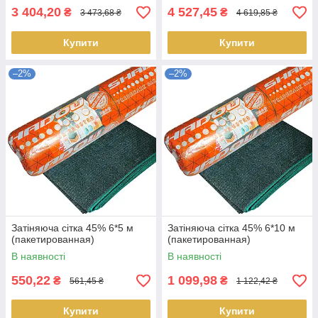
3 404,20
4 527,45
₴
₴
3 473,68 ₴
4 619,85 ₴
Купити
Купити
–2%
–2%
Затіняюча сітка 45% 6*5 м
Затіняюча сітка 45% 6*10 м
(пакетированная)
(пакетированная)
В наявності
В наявності
550,22
1 099,98
₴
₴
561,45 ₴
1 122,42 ₴
Купити
Купити