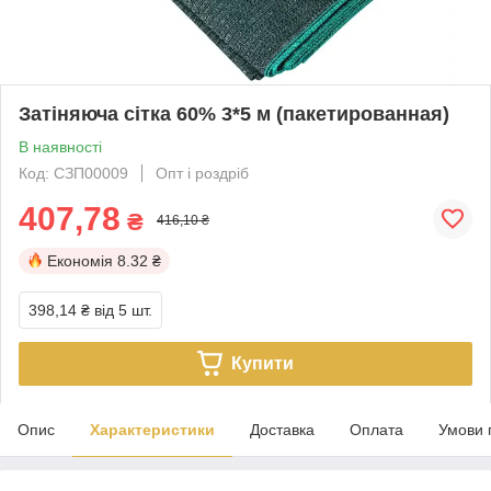
Затіняюча сітка 60% 3*5 м (пакетированная)
В наявності
Код: СЗП00009
Опт і роздріб
407,78
₴
416,10 ₴
Економія
8.32 ₴
398,14 ₴
від 5 шт.
Купити
Опис
Характеристики
Доставка
Оплата
Умови 