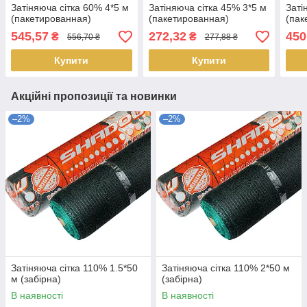
Затіняюча сітка 60% 4*5 м
Затіняюча сітка 45% 3*5 м
Заті
(пакетированная)
(пакетированная)
(пак
545,57
272,32
450
₴
₴
556,70 ₴
277,88 ₴
Купити
Купити
Акційні пропозиції та новинки
–2%
–2%
Затіняюча сітка 110% 1.5*50
Затіняюча сітка 110% 2*50 м
м (забірна)
(забірна)
В наявності
В наявності