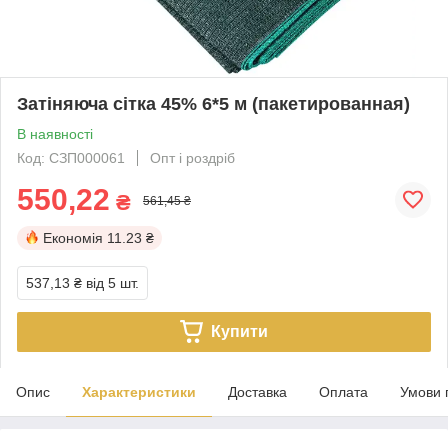
Затіняюча сітка 45% 6*5 м (пакетированная)
В наявності
Код: СЗП000061
Опт і роздріб
550,22
₴
561,45 ₴
Економія
11.23 ₴
537,13 ₴
від 5 шт.
Купити
Опис
Характеристики
Доставка
Оплата
Умови 