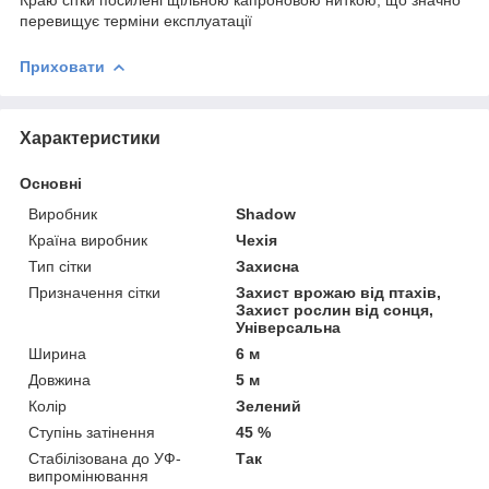
перевищує терміни експлуатації
Приховати
Характеристики
Основні
Виробник
Shadow
Країна виробник
Чехія
Тип сітки
Захисна
Призначення сітки
Захист врожаю від птахів,
Захист рослин від сонця,
Універсальна
Ширина
6 м
Довжина
5 м
Колір
Зелений
Ступінь затінення
45 %
Стабілізована до УФ-
Так
випромінювання