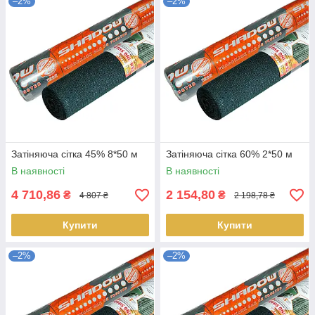
–2%
–2%
Затіняюча сітка 45% 8*50 м
Затіняюча сітка 60% 2*50 м
В наявності
В наявності
4 710,86
2 154,80
₴
₴
4 807 ₴
2 198,78 ₴
Купити
Купити
–2%
–2%