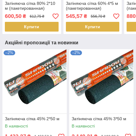
Затіняюча сітка 80% 2*10
Затіняюча сітка 60% 4*5 м
Заті
м (пакетированная)
(пакетированная)
(пак
600,50
545,57
880
₴
₴
612,75 ₴
556,70 ₴
Купити
Купити
Акційні пропозиції та новинки
–2%
–2%
Затіняюча сітка 45% 2*50 м
Затіняюча сітка 45% 3*50 м
В наявності
В наявності