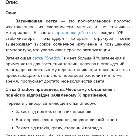
Опис
Опис:
Затеняющая сетка
— это полиэтиленовое полотно
изготовленное из экологически чистых и не токсичных
материалов. В состав
притеняющей сетка
входит УФ —
стабилизаторы, благодаря которым структура сетки
выдерживает высокое солнечное излучение и повышенную
температуру, что увеличивает срок её эксплуатации.
Затеняющая
сетка "Shadow"
имеет больший % затенения и
применяется для затенения теплиц, навесов и ограждений.
Благодаря специальному переплетению, притеняющая сетка
предотвращает от сильного перегрева растений и в то же
время, пропускает достаточное количества света.
Сітка Shadow проведена на Чеському обладнанні і
повністю відповідає заявленому % притінення.
Переваги у виборі затеняющей сітки Shadow:
Захист від прямих сонячних променів
Багаторазове застосування, завдяки високій якості
Захист від птахів, граду, сторонній поглядів
Краю сітки посилені щільною капроновою ниткою, що значно