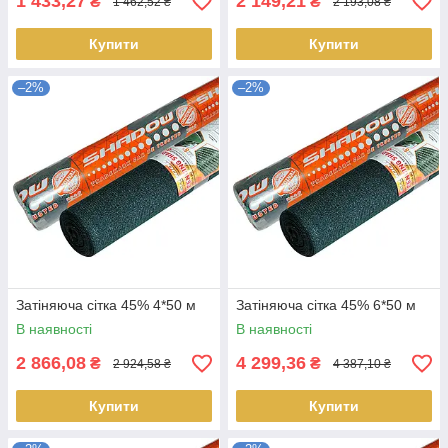
1 433,27
2 149,21
₴
₴
1 462,52 ₴
2 193,08 ₴
Купити
Купити
–2%
–2%
Затіняюча сітка 45% 4*50 м
Затіняюча сітка 45% 6*50 м
В наявності
В наявності
2 866,08
4 299,36
₴
₴
2 924,58 ₴
4 387,10 ₴
Купити
Купити