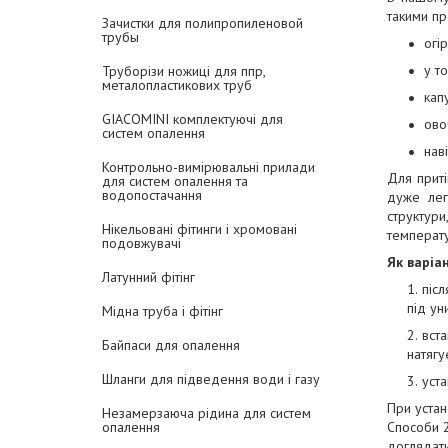
такими пр
Зачистки для полипропиленовой
трубы
огі
у т
Труборізи ножиці для ппр,
металопластикових труб
кап
GIACOMINI комплектуючі для
ово
систем опалення
нав
Контрольно-вимірювальні прилади
Для приті
для систем опалення та
водопостачання
дуже легк
структури
Нікельовані фітинги і хромовані
температу
подовжувачі
Як варіан
Латунний фітінг
піс
під ун
Мідна труба і фітінг
вст
Байпаси для опалення
натягу
Шланги для підведення води і газу
уста
При устан
Незамерзаюча рідина для систем
Способи 2
опалення
доглядати