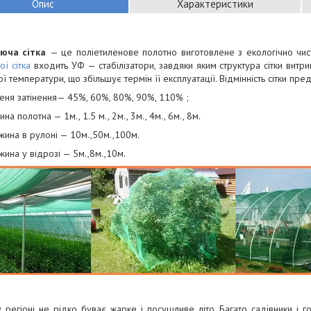
Опис
Характеристики
яюча сітка
— це поліетиленове полотно виготовлене з екологічно чист
ої сітка
входить УФ — стабілізатори, завдяки яким структура сітки витр
ї температури, що збільшує термін її експлуатації. Відмінність сітки пре
пеня затінення— 45%, 60%, 80%, 90%, 110% ;
на полотна — 1м., 1.5 м., 2м., 3м., 4м., 6м., 8м.
жина в рулоні — 10м.,50м.,100м.
ина у відрозі — 5м.,8м.,10м.
регіоні не рідко буває жарке і посушливе літо. Багато садівники і го