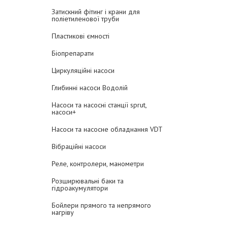
Затискний фітинг і крани для
поліетиленової труби
Пластикові ємності
Біопрепарати
Циркуляційні насоси
Глибинні насоси Водолій
Насоси та насосні станції sprut,
насоси+
Насоси та насосне обладнання VDT
Вібраційні насоси
Реле, контролери, манометри
Розширювальні баки та
гідроакумулятори
Бойлери прямого та непрямого
нагріву