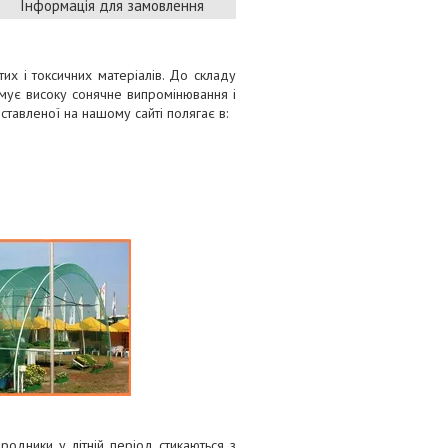
Інформація для замовлення
их і токсичних матеріалів. До складу
имує високу сонячне випромінювання і
дставленої на нашому сайті полягає в:
родники у літній період стикаються з