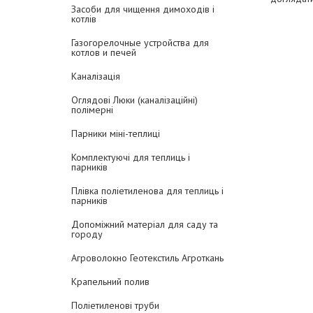
Засоби для чищення димоходів і
котлів
Газогорелочные устройства для
котлов и печей
Каналізація
Оглядові Люки (каналізаційні)
полімерні
Парники міні-теплиці
Комплектуючі для теплиць і
парників
Плівка поліетиленова для теплиць і
парників
Допоміжний матеріал для саду та
городу
Агроволокно Геотекстиль Агроткань
Крапельний полив
Поліетиленові труби