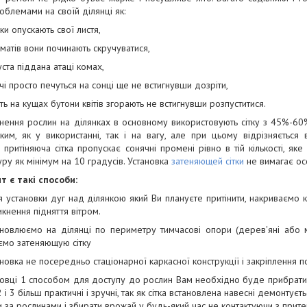
облемами на своїй ділянці як:
рки опускають свої листя,
оматів вони починають скручуватися,
уста піддана атаці комах,
чі просто печуться на сонці ще не встигнувши дозріти,
іть на кущах бутони квітів згорають не встигнувши розпуститися.
нення рослин на ділянках в основному використовують сітку з 45%-60
им, як у використанні, так і на вагу, але при цьому відрізняється в
, притіняюча сітка пропускає сонячні промені рівно в тій кількості, я
ру як мінімум на 10 градусів. Установка
затеняющей сітки
не вимагає осо
т є такі способи:
ля установки дуг над ділянкою який Ви плануєте притінити, накриваємо 
икнення підняття вітром.
ановлюємо на ділянці по периметру тимчасові опори (дерев'яні або 
ємо затеняющую сітку
новка не посередньо стаціонарної каркасної конструкції і закріплення 
овці 1 способом для доступу до рослин Вам необхідно буде прибрати 
 і 3 більш практичні і зручні, так як сітка встановлена навесні демонтує
 за рослинами і збирати врожай у будь-який час не контактуючи з при