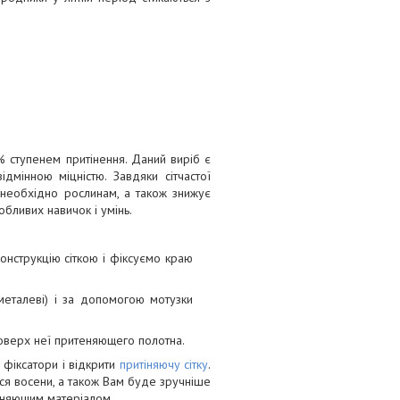
% ступенем притінення. Даний виріб є
ідмінною міцністю. Завдяки сітчастої
ке необхідно рослинам, а також знижує
бливих навичок і умінь.
конструкцію сіткою і фіксуємо краю
металеві) і за допомогою мотузки
поверх неї притеняющего полотна.
фіксатори і відкрити
притіняючу сітку
.
ться восени, а також Вам буде зручніше
теняющим матеріалом.