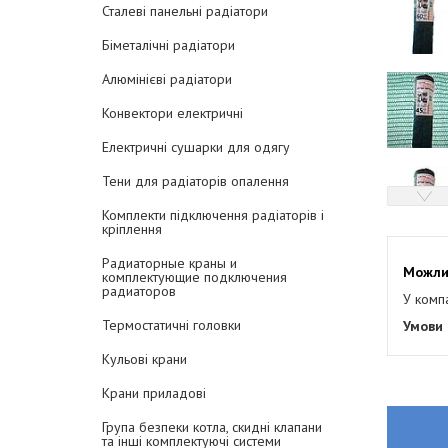
Сталеві панельні радіатори
Біметалічні радіатори
Алюмінієві радіатори
Конвектори електричні
Електричні сушарки для одягу
Тени для радіаторів опалення
Комплекти підключення радіаторів і
кріплення
Радиаторные краны и
комплектующие подключения
радиаторов
У комп
Термостатичні головки
Кульові крани
Крани приладові
Група безпеки котла, скидні клапани
та інші комплектуючі системи