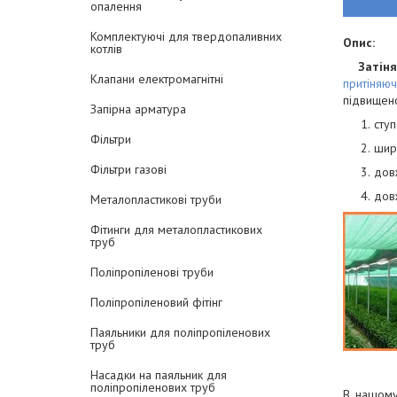
опалення
Комплектуючі для твердопаливних
Опис:
котлів
Затін
Клапани електромагнітні
притіняюч
підвищено
Запірна арматура
сту
Фільтри
шири
Фільтри газові
дов
довж
Металопластикові труби
Фітинги для металопластикових
труб
Поліпропіленові труби
Поліпропіленовий фітінг
Паяльники для поліпропіленових
труб
Насадки на паяльник для
поліпропіленових труб
В нашому 