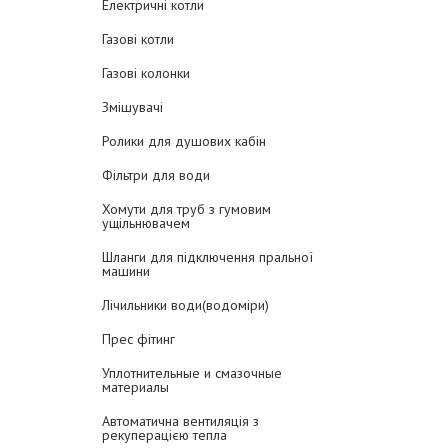
Електричні котли
Газові котли
Газові колонки
Змішувачі
Ролики для душових кабін
Фільтри для води
Хомути для труб з гумовим
ущільнювачем
Шланги для підключення пральної
машини
Лічильники води(водоміри)
Прес фітинг
Уплотнительные и смазочные
материалы
Автоматична вентиляція з
рекуперацією тепла