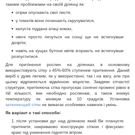
такими проблемами на своїй ділянці як:
огірки опускають свої листя,
у томатів вони починають скручуватися,
капуста піддана атаці комах,
овочі просто печуться на сонці ще не встигнувши
дозріти,
навіть на кущах бутони квітів згорають не встигнувши
розпуститися.
Для притінення рослин на ділянках в основному
використовують сітку з 45%-60% ступенем притінення. Даний
виріб є дуже легким, як у використанні, так і на вагу, але при
цьому відрізняється відмінною міцністю. Завдяки сітчастої
структури, притіняюча сітка пропускає сонячні промені рівно в
тій кількості, яке необхідно рослинам, а також знижує
температуру як мінімум на 10 градусів. Установка
затеняющей сітки
не вимагає особливих навичок і умінь.
Як варіант є такі способи:
після установки дуг над ділянкою який Ви плануєте
притінити, накриваємо конструкцію сіткою і фіксуємо
краю під уникнення підняття вітром.