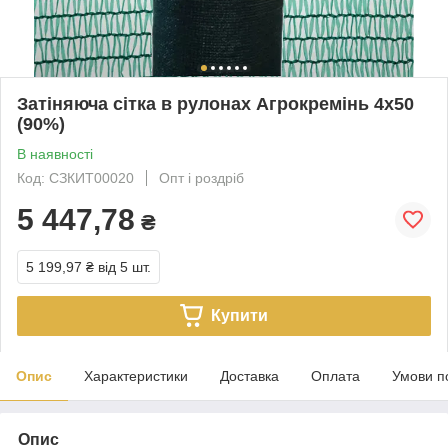
Затіняюча сітка в рулонах Агрокремінь 4х50
(90%)
В наявності
Код: СЗКИТ00020
Опт і роздріб
5 447,78
₴
5 199,97 ₴
від 5 шт.
Купити
Опис
Характеристики
Доставка
Оплата
Умови п
Опис