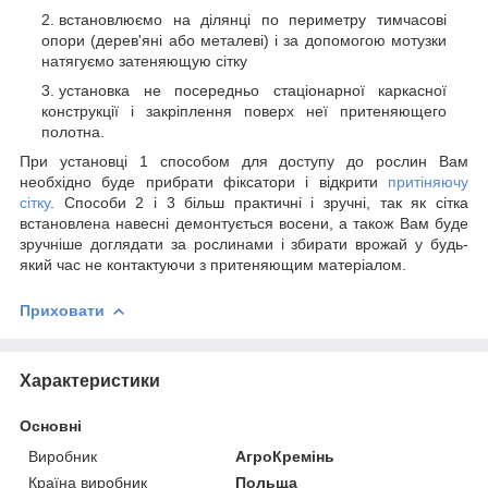
встановлюємо на ділянці по периметру тимчасові
опори (дерев'яні або металеві) і за допомогою мотузки
натягуємо затеняющую сітку
установка не посередньо стаціонарної каркасної
конструкції і закріплення поверх неї притеняющего
полотна.
При установці 1 способом для доступу до рослин Вам
необхідно буде прибрати фіксатори і відкрити
притіняючу
сітку
. Способи 2 і 3 більш практичні і зручні, так як сітка
встановлена навесні демонтується восени, а також Вам буде
зручніше доглядати за рослинами і збирати врожай у будь-
який час не контактуючи з притеняющим матеріалом.
Приховати
Характеристики
Основні
Виробник
АгроКремінь
Країна виробник
Польща