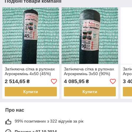
Подібні товари компанії
Затіняюча сітка в рулонах
Затіняюча сітка в рулонах
Заті
Агрокремінь 4х50 (45%)
Агрокремінь 3х50 (90%)
Агро
2 514,65
4 085,95
3 4
₴
₴
Купити
Купити
Про нас
99% позитивних з 322 відгуків за рік
Працює з 07.10.2014