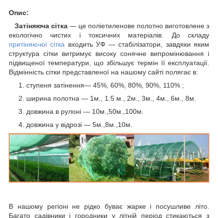
Опис:
Затіняюча сітка
— це поліетиленове полотно виготовлене з
екологічно чистих і токсичних матеріалів. До складу
притіняючої сітка
входить УФ — стабілізатори, завдяки яким
структура сітки витримує високу сонячне випромінювання і
підвищеної температури, що збільшує термін її експлуатації.
Відмінність сітки представленої на нашому сайті полягає в:
ступеня затінення— 45%, 60%, 80%, 90%, 110% ;
ширина полотна — 1м., 1.5 м., 2м., 3м., 4м., 6м., 8м.
довжина в рулоні — 10м.,50м.,100м.
довжина у відрозі — 5м.,8м.,10м.
В нашому регіоні не рідко буває жарке і посушливе літо.
Багато садівники і городники у літній період стикаються з