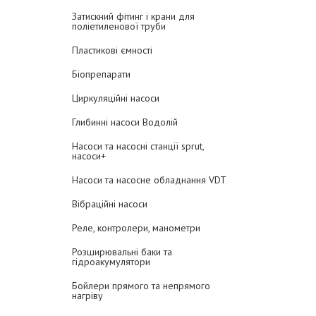
Затискний фітинг і крани для
поліетиленової труби
Пластикові ємності
Біопрепарати
Циркуляційні насоси
Глибинні насоси Водолій
Насоси та насосні станції sprut,
насоси+
Насоси та насосне обладнання VDT
Вібраційні насоси
Реле, контролери, манометри
Розширювальні баки та
гідроакумулятори
Бойлери прямого та непрямого
нагріву