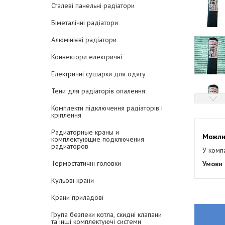
Сталеві панельні радіатори
Біметалічні радіатори
Алюмінієві радіатори
Конвектори електричні
Електричні сушарки для одягу
Тени для радіаторів опалення
Комплекти підключення радіаторів і
кріплення
Радиаторные краны и
комплектующие подключения
радиаторов
У комп
Термостатичні головки
Кульові крани
Крани приладові
Група безпеки котла, скидні клапани
та інші комплектуючі системи