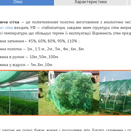
Опис
Характеристики
яюча сітка
— це поліетиленове полотно виготовлене з екологічно чист
ої сітка
входить УФ — стабілізатори, завдяки яким структура сітки витр
ї температури, що збільшує термін її експлуатації. Відмінність сітки пре
пеня затінення— 45%, 60%, 80%, 90%, 110% ;
на полотна — 1м., 1.5 м., 2м., 3м., 4м., 6м., 8м.
жина в рулоні — 10м.,50м.,100м.
ина у відрозі — 5м.,8м.,10м.
регіоні не рідко буває жарке і посушливе літо. Багато садівники і го