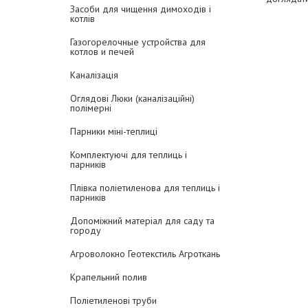
Засоби для чищення димоходів і
котлів
Газогорелочные устройства для
котлов и печей
Каналізація
Оглядові Люки (каналізаційні)
полімерні
Парники міні-теплиці
Комплектуючі для теплиць і
парників
Плівка поліетиленова для теплиць і
парників
Допоміжний матеріал для саду та
городу
Агроволокно Геотекстиль Агроткань
Крапельний полив
Поліетиленові труби