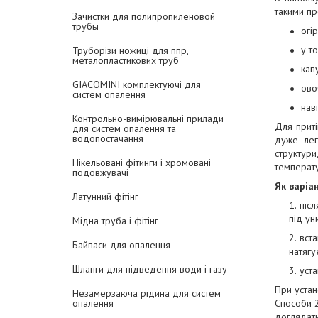
такими пр
Зачистки для полипропиленовой
трубы
огі
у т
Труборізи ножиці для ппр,
металопластикових труб
кап
GIACOMINI комплектуючі для
ово
систем опалення
нав
Контрольно-вимірювальні прилади
Для приті
для систем опалення та
водопостачання
дуже легк
структури
Нікельовані фітинги і хромовані
температу
подовжувачі
Як варіан
Латунний фітінг
піс
під ун
Мідна труба і фітінг
вст
Байпаси для опалення
натягу
Шланги для підведення води і газу
уста
При устан
Незамерзаюча рідина для систем
Способи 2
опалення
доглядати