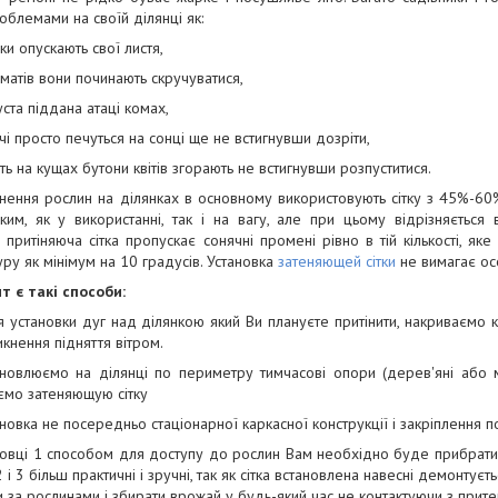
облемами на своїй ділянці як:
рки опускають свої листя,
оматів вони починають скручуватися,
уста піддана атаці комах,
чі просто печуться на сонці ще не встигнувши дозріти,
іть на кущах бутони квітів згорають не встигнувши розпуститися.
нення рослин на ділянках в основному використовують сітку з 45%-60
им, як у використанні, так і на вагу, але при цьому відрізняється в
, притіняюча сітка пропускає сонячні промені рівно в тій кількості, я
ру як мінімум на 10 градусів. Установка
затеняющей сітки
не вимагає осо
т є такі способи:
ля установки дуг над ділянкою який Ви плануєте притінити, накриваємо 
икнення підняття вітром.
ановлюємо на ділянці по периметру тимчасові опори (дерев'яні або 
ємо затеняющую сітку
новка не посередньо стаціонарної каркасної конструкції і закріплення 
овці 1 способом для доступу до рослин Вам необхідно буде прибрати 
 і 3 більш практичні і зручні, так як сітка встановлена навесні демонтує
 за рослинами і збирати врожай у будь-який час не контактуючи з при