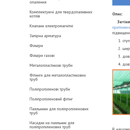
опалення
Комплектуючі для твердопаливних
Опис:
котлів
Затін
Клапани електромагнітні
притіняюч
підвищено
Запірна арматура
сту
Фільтри
шири
Фільтри газові
дов
довж
Металопластикові труби
Фітинги для металопластикових
труб
Поліпропіленові труби
Поліпропіленовий фітінг
Паяльники для поліпропіленових
труб
Насадки на паяльник для
поліпропіленових труб
В нашому 