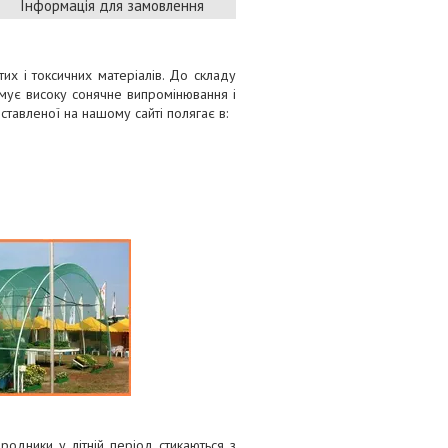
Інформація для замовлення
их і токсичних матеріалів. До складу
имує високу сонячне випромінювання і
дставленої на нашому сайті полягає в:
родники у літній період стикаються з