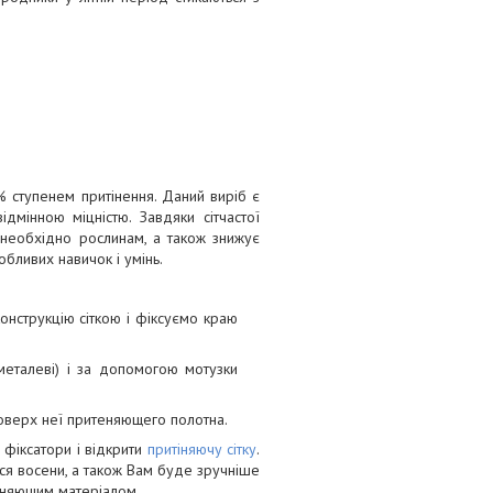
% ступенем притінення. Даний виріб є
ідмінною міцністю. Завдяки сітчастої
ке необхідно рослинам, а також знижує
бливих навичок і умінь.
конструкцію сіткою і фіксуємо краю
металеві) і за допомогою мотузки
поверх неї притеняющего полотна.
фіксатори і відкрити
притіняючу сітку
.
ться восени, а також Вам буде зручніше
теняющим матеріалом.