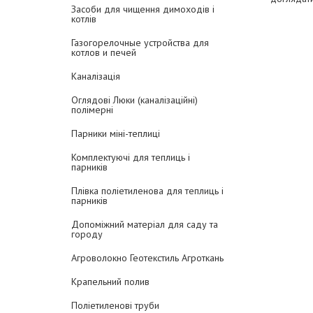
Засоби для чищення димоходів і
котлів
Газогорелочные устройства для
котлов и печей
Каналізація
Оглядові Люки (каналізаційні)
полімерні
Парники міні-теплиці
Комплектуючі для теплиць і
парників
Плівка поліетиленова для теплиць і
парників
Допоміжний матеріал для саду та
городу
Агроволокно Геотекстиль Агроткань
Крапельний полив
Поліетиленові труби