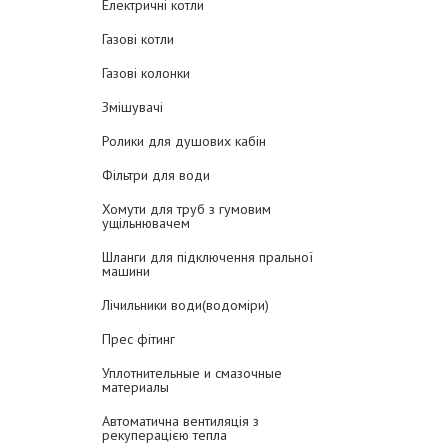
Електричні котли
Газові котли
Газові колонки
Змішувачі
Ролики для душових кабін
Фільтри для води
Хомути для труб з гумовим
ущільнювачем
Шланги для підключення пральної
машини
Лічильники води(водоміри)
Прес фітинг
Уплотнительные и смазочные
материалы
Автоматична вентиляція з
рекуперацією тепла