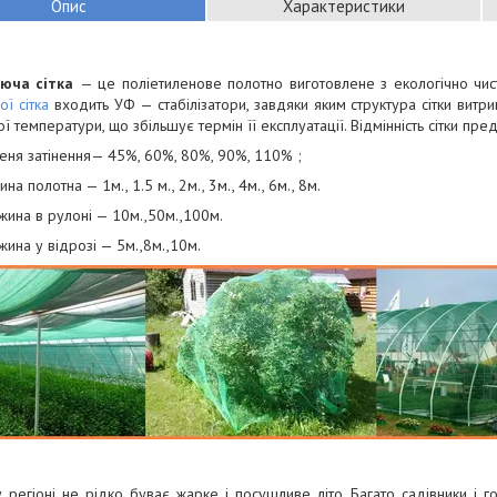
Опис
Характеристики
яюча сітка
— це поліетиленове полотно виготовлене з екологічно чист
ої сітка
входить УФ — стабілізатори, завдяки яким структура сітки витр
ї температури, що збільшує термін її експлуатації. Відмінність сітки пре
пеня затінення— 45%, 60%, 80%, 90%, 110% ;
на полотна — 1м., 1.5 м., 2м., 3м., 4м., 6м., 8м.
жина в рулоні — 10м.,50м.,100м.
ина у відрозі — 5м.,8м.,10м.
регіоні не рідко буває жарке і посушливе літо. Багато садівники і го