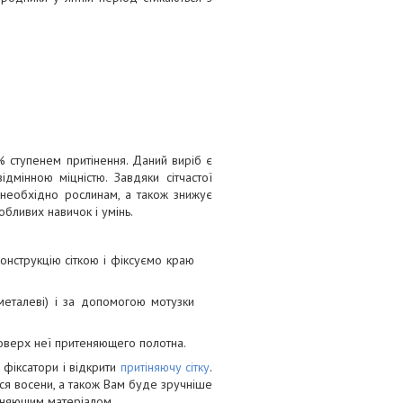
% ступенем притінення. Даний виріб є
ідмінною міцністю. Завдяки сітчастої
ке необхідно рослинам, а також знижує
бливих навичок і умінь.
конструкцію сіткою і фіксуємо краю
металеві) і за допомогою мотузки
поверх неї притеняющего полотна.
фіксатори і відкрити
притіняючу сітку
.
ться восени, а також Вам буде зручніше
теняющим матеріалом.