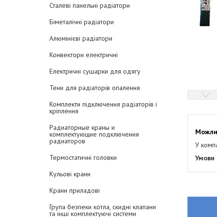
Сталеві панельні радіатори
Біметалічні радіатори
Алюмінієві радіатори
Конвектори електричні
Електричні сушарки для одягу
Тени для радіаторів опалення
Комплекти підключення радіаторів і
кріплення
Радиаторные краны и
комплектующие подключения
радиаторов
У комп
Термостатичні головки
Кульові крани
Крани приладові
Група безпеки котла, скидні клапани
та інші комплектуючі системи