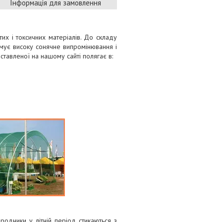
Інформація для замовлення
их і токсичних матеріалів. До складу
имує високу сонячне випромінювання і
дставленої на нашому сайті полягає в:
родники у літній період стикаються з