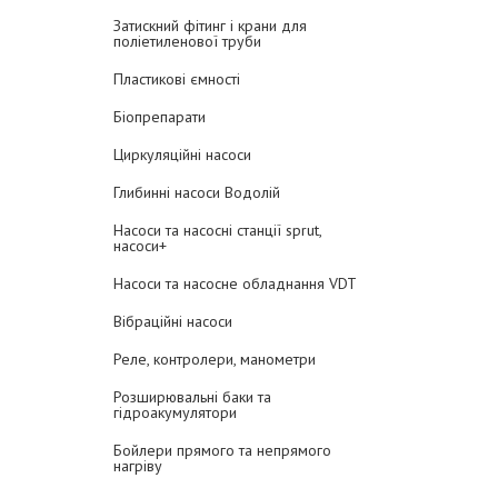
Затискний фітинг і крани для
поліетиленової труби
Пластикові ємності
Біопрепарати
Циркуляційні насоси
Глибинні насоси Водолій
Насоси та насосні станції sprut,
насоси+
Насоси та насосне обладнання VDT
Вібраційні насоси
Реле, контролери, манометри
Розширювальні баки та
гідроакумулятори
Бойлери прямого та непрямого
нагріву