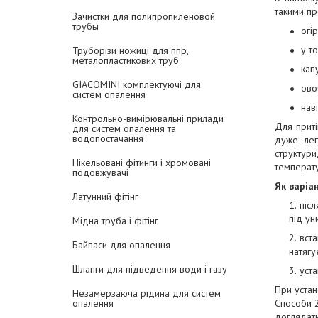
такими пр
Зачистки для полипропиленовой
трубы
огі
у т
Труборізи ножиці для ппр,
металопластикових труб
кап
GIACOMINI комплектуючі для
ово
систем опалення
нав
Контрольно-вимірювальні прилади
Для приті
для систем опалення та
водопостачання
дуже легк
структури
Нікельовані фітинги і хромовані
температу
подовжувачі
Як варіан
Латунний фітінг
піс
під ун
Мідна труба і фітінг
вст
Байпаси для опалення
натягу
Шланги для підведення води і газу
уста
При устан
Незамерзаюча рідина для систем
Способи 2
опалення
доглядати