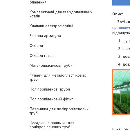
опалення
Комплектуючі для твердопаливних
Опис:
котлів
Затін
Клапани електромагнітні
притіняюч
підвищено
Запірна арматура
сту
Фільтри
шири
Фільтри газові
дов
довж
Металопластикові труби
Фітинги для металопластикових
труб
Поліпропіленові труби
Поліпропіленовий фітінг
Паяльники для поліпропіленових
труб
Насадки на паяльник для
поліпропіленових труб
В нашому 