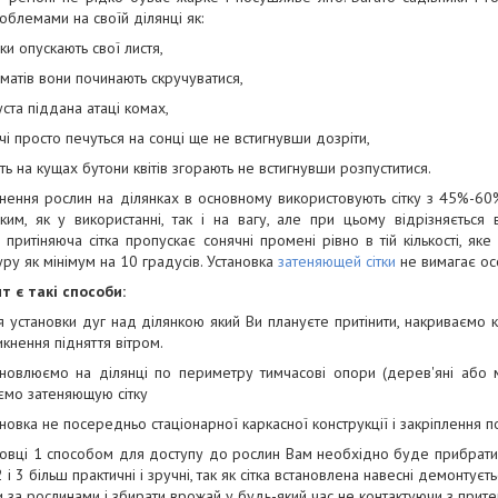
облемами на своїй ділянці як:
рки опускають свої листя,
оматів вони починають скручуватися,
уста піддана атаці комах,
чі просто печуться на сонці ще не встигнувши дозріти,
іть на кущах бутони квітів згорають не встигнувши розпуститися.
нення рослин на ділянках в основному використовують сітку з 45%-60
им, як у використанні, так і на вагу, але при цьому відрізняється в
, притіняюча сітка пропускає сонячні промені рівно в тій кількості, я
ру як мінімум на 10 градусів. Установка
затеняющей сітки
не вимагає осо
т є такі способи:
ля установки дуг над ділянкою який Ви плануєте притінити, накриваємо 
икнення підняття вітром.
ановлюємо на ділянці по периметру тимчасові опори (дерев'яні або 
ємо затеняющую сітку
новка не посередньо стаціонарної каркасної конструкції і закріплення 
овці 1 способом для доступу до рослин Вам необхідно буде прибрати 
 і 3 більш практичні і зручні, так як сітка встановлена навесні демонтує
 за рослинами і збирати врожай у будь-який час не контактуючи з при