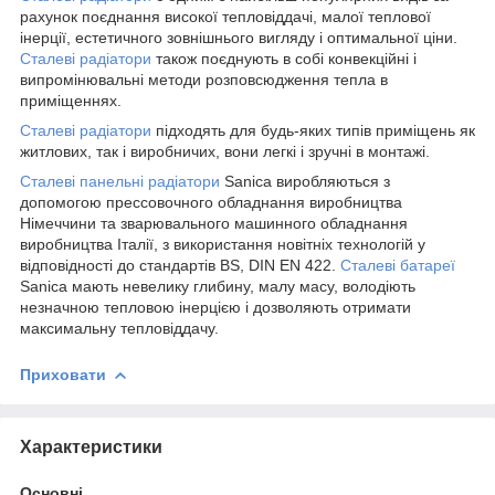
рахунок поєднання високої тепловіддачі, малої теплової
інерції, естетичного зовнішнього вигляду і оптимальної ціни.
Сталеві радіатори
також поєднують в собі конвекційні і
випромінювальні методи розповсюдження тепла в
приміщеннях.
Сталеві радіатори
підходять для будь-яких типів приміщень як
житлових, так і виробничих, вони легкі і зручні в монтажі.
Сталеві панельні радіатори
Sanica виробляються з
допомогою прессовочного обладнання виробництва
Німеччини та зварювального машинного обладнання
виробництва Італії, з використання новітніх технологій у
відповідності до стандартів BS, DIN EN 422.
Сталеві батареї
Sanica мають невелику глибину, малу масу, володіють
незначною тепловою інерцією і дозволяють отримати
максимальну тепловіддачу.
Приховати
Характеристики
Основні