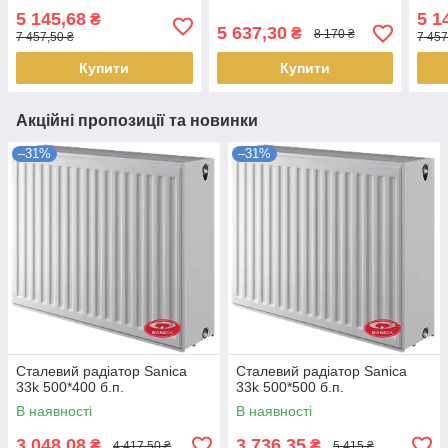
5 145,68
5 1
₴
5 637,30
₴
8 170 ₴
7 457,50 ₴
7 457
Купити
Купити
Акційні пропозиції та новинки
–31%
–31%
Сталевий радіатор Sanica
Сталевий радіатор Sanica
33k 500*400 б.п.
33k 500*500 б.п.
В наявності
В наявності
3 048,08
3 736,35
₴
₴
4 417,50 ₴
5 415 ₴