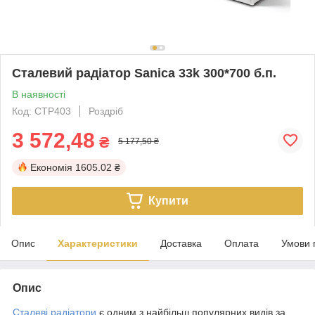
Сталевий радіатор Sanica 33k 300*700 б.п.
В наявності
Код: СТР403
Роздріб
3 572,48
₴
5 177,50 ₴
Економія
1605.02 ₴
Купити
Опис
Характеристики
Доставка
Оплата
Умови 
Опис
Сталеві радіатори
є одним з найбільш популярних видів за