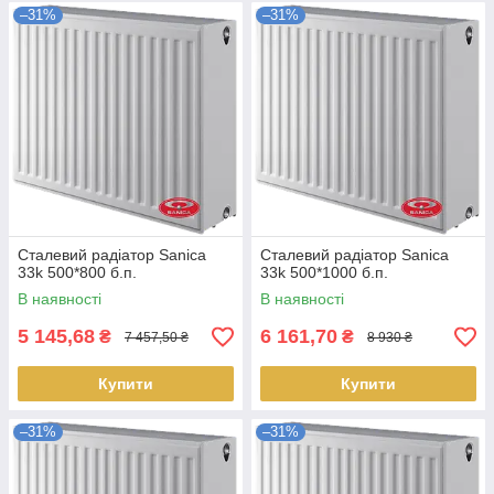
–31%
–31%
Сталевий радіатор Sanica
Сталевий радіатор Sanica
33k 500*800 б.п.
33k 500*1000 б.п.
В наявності
В наявності
5 145,68
6 161,70
₴
₴
7 457,50 ₴
8 930 ₴
Купити
Купити
–31%
–31%