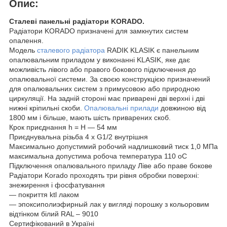
Опис:
Сталеві панельні радіатори KORADO.
Радіатори KORADO призначені для замкнутих систем
опалення.
Модель
сталевого радіатора
RADIK KLASIK є панельним
опалювальним приладом у виконанні KLASIK, яке дає
можливість лівого або правого бокового підключення до
опалювальної системи. За своєю конструкцією призначений
для опалювальних систем з примусовою або природною
циркуляції. На задній стороні має приварені дві верхні і дві
нижні кріпильні скоби.
Опалювальні прилади
довжиною від
1800 мм і більше, мають шість приварених скоб.
Крок приєднання h = H ― 54 мм
Приєднувальна різьба 4 x G1/2 внутрішня
Максимально допустимий робочий надлишковий тиск 1,0 МПа
максимальна допустима робоча температура 110 оС
Підключення опалювального приладу Ліве або праве бокове
Радіатори Korado проходять три рівня обробки поверхні:
знежирення і фосфатування
― покриття ktl лаком
― эпоксиполиэфирный лак у вигляді порошку з кольоровим
відтінком білий RAL – 9010
Сертифікований в Україні