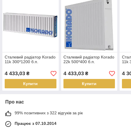
Сталевий радіатор Korado
Сталевий радіатор Korado
Стал
11k 300*1200 б.п.
22k 500*400 б.п.
11k 
4 433,03
4 433,03
4 3
₴
₴
Купити
Купити
Про нас
99% позитивних з 322 відгуків за рік
Працює з 07.10.2014