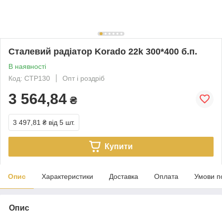
Сталевий радіатор Korado 22k 300*400 б.п.
В наявності
Код: СТР130
Опт і роздріб
3 564,84
₴
3 497,81 ₴
від 5 шт.
Купити
Опис
Характеристики
Доставка
Оплата
Умови п
Опис