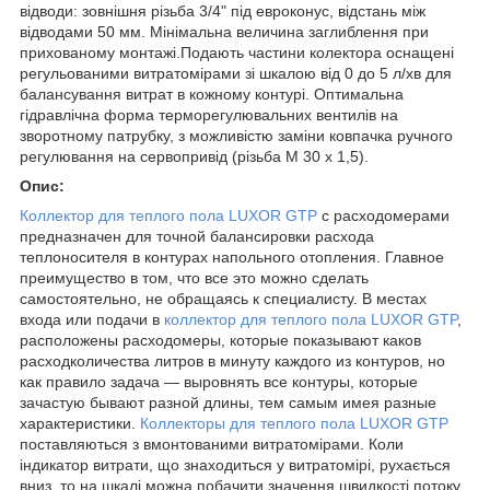
відводи: зовнішня різьба 3/4" під евроконус, відстань між
відводами 50 мм. Мінімальна величина заглиблення при
прихованому монтажі.Подають частини колектора оснащені
регульованими витратомірами зі шкалою від 0 до 5 л/хв для
балансування витрат в кожному контурі. Оптимальна
гідравлічна форма терморегулювальних вентилів на
зворотному патрубку, з можливістю заміни ковпачка ручного
регулювання на сервопривід (різьба М 30 х 1,5).
Опис:
Коллектор для теплого пола LUXOR GTP
с расходомерами
предназначен для точной балансировки расхода
теплоносителя в контурах напольного отопления. Главное
преимущество в том, что все это можно сделать
самостоятельно, не обращаясь к специалисту. В местах
входа или подачи в
коллектор для теплого пола LUXOR GTP
,
расположены расходомеры, которые показывают каков
расходколичества литров в минуту каждого из контуров, но
как правило задача ― выровнять все контуры, которые
зачастую бывают разной длины, тем самым имея разные
характеристики.
Коллекторы для теплого пола LUXOR GTP
поставляються з вмонтованими витратомірами. Коли
індикатор витрати, що знаходиться у витратомірі, рухається
вниз, то на шкалі можна побачити значення швидкості потоку.