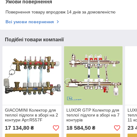
Умови повернення
Повернення товару впродовж 14 днів за домовленістю
Всі умови повернення
Подібні товари компанії
GIACOMINI Колектор для
LUXOR GTP Колектор для
LUX
теплої підлоги в зборі на 2
теплої підлоги в зборі на 7
тепл
контури Арт.R557F
контурів
11 к
17 134,80
18 584,50
23 
₴
₴