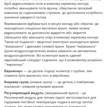
Щоб відрегулювати потік в кожному окремому контурі,
потрібно зменшувати потік вручну, обертаючи прозорий
ковпачок за годинниковою стрілкою, до досягнення потрібного
значення швидкості потоку.
Вирівнювання відбувається в місцях виходу або обратки, де
знаходяться спеціальні вентильні крани, якими можна
відрегулювати за допомогою відкриття або закриття
(збільшити або зменшити опір) в кожному окремому контурі.
Також на подаючої і зворотної магістралі знаходяться крани
"маєвського" і дренажні (зливні) крани. Крани "маєвського"
(ручні воздухоотделители) можна замінити на автоматичні
воздухоотделители. Всі колектори мають єдиний
європейський стандарт з'єднання, що в розмовному розумінні
-"евроконус".
Евроконус
― це деталь з'єднує колектор з трубою, яка
повинна бути виключно того ж виробника.
Кнцевая група
(зливна група) ― це деталь з повітряним
клапаном і зливним кульовим краном.
Регулиркющий модуль
(змішувальний вузол) – це
Регулюючий модуль для теплих підлог застосовується для
підтримки постійної температури подачі в контур теплої
підлоги, яку може плавно регулювати за допомогою