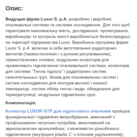
Опис:
Видущая фірма Luxor S. p.A.
розробляє і виробляє
опалювальні системи та системи охолодження. Для того щоб
гарантувати максимальну якість, дослідження, проектування,
виробництво та контроль якості виробляються безпосередньо
на території підприємства Luxor. Виробнича програма фірми
Luxor S. p.A. включає в себе виготовлення радіаторних
вентилів (термостатичних і з ручним регулюванням),
термостатичних головок, модульних колекторів для
променевого підключення опалювальної системи, колекторів
для системи "Тепла підлога" і радіаторних систем,
смесительныых груп, блоків для опалювальних систем і
систем охолодження для контурів високої і низької
температур, систем обліку тепла і води, обладнання для
терморегуляції, модульних гідравлічних груп.
Комплектація:
Колектор LUXOR GTP для підлогового опалення
пройшов
функціональні і гідравлічні випробування, виконаний з
профільованих латунних патрубків, змонтований на
звукоізолюючих кронштейнах, з можливістю різнобічного
підключення (внутрішня різьба 1" з плоским ущільненням),