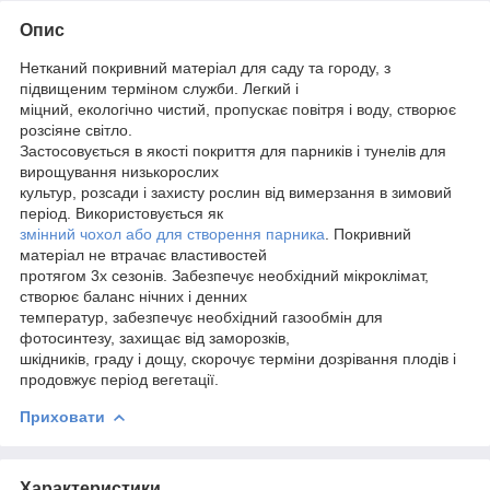
Опис
Нетканий покривний матеріал для саду та городу, з
підвищеним терміном служби. Легкий і
міцний, екологічно чистий, пропускає повітря і воду, створює
розсіяне світло.
Застосовується в якості покриття для парників і тунелів для
вирощування низькорослих
культур, розсади і захисту рослин від вимерзання в зимовий
період. Використовується як
змінний чохол або для створення парника
. Покривний
матеріал не втрачає властивостей
протягом 3х сезонів. Забезпечує необхідний мікроклімат,
створює баланс нічних і денних
температур, забезпечує необхідний газообмін для
фотосинтезу, захищає від заморозків,
шкідників, граду і дощу, скорочує терміни дозрівання плодів і
продовжує період вегетації.
Приховати
Характеристики