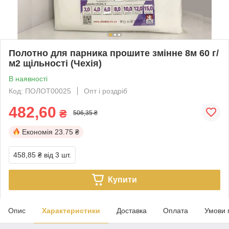
Полотно для парника прошите змінне 8м 60 г/
м2 щільності (Чехія)
В наявності
Код: ПОЛОТ00025
Опт і роздріб
482,60
₴
506,35 ₴
Економія
23.75 ₴
458,85 ₴
від 3 шт.
Купити
Опис
Характеристики
Доставка
Оплата
Умови 