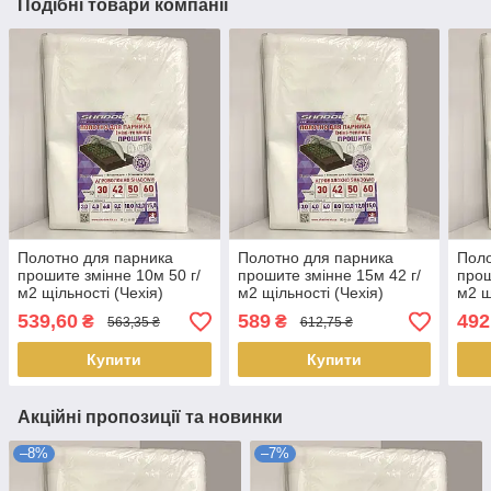
Подібні товари компанії
Полотно для парника
Полотно для парника
Поло
прошите змінне 10м 50 г/
прошите змінне 15м 42 г/
прош
м2 щільності (Чехія)
м2 щільності (Чехія)
м2 щ
539,60
589
492
₴
₴
563,35 ₴
612,75 ₴
Купити
Купити
Акційні пропозиції та новинки
–8%
–7%