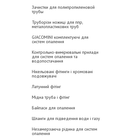
Зачистки для полипропиленовой
трубы
Труборізи ножиці для ппр,
металопластикових труб
GIACOMINI комплектуючі для
систем опалення
Контрольно-вимірювальні прилади
для систем опалення та
водопостачання
Нікельовані фітинги і хромовані
подовжувачі
Латунний фітінг
Мідна труба і фітінг
Байпаси для опалення
Шланги для підведення води і газу
Незамерзаюча рідина для систем
опалення