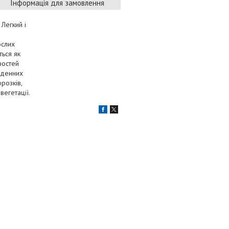
Інформація для замовлення
Легкий і
ослих
ться як
востей
 денних
розків,
вегетації.