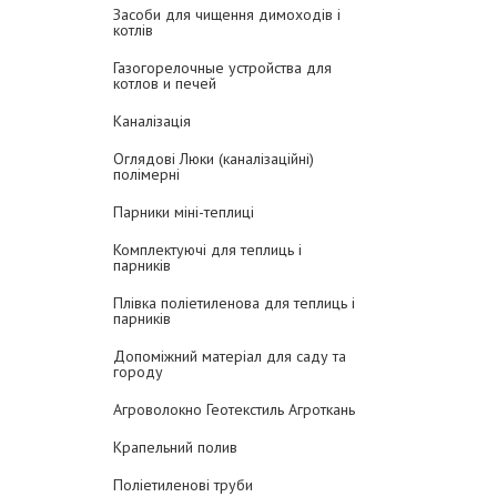
Засоби для чищення димоходів і
котлів
Газогорелочные устройства для
котлов и печей
Каналізація
Оглядові Люки (каналізаційні)
полімерні
Парники міні-теплиці
Комплектуючі для теплиць і
парників
Плівка поліетиленова для теплиць і
парників
Допоміжний матеріал для саду та
городу
Агроволокно Геотекстиль Агроткань
Крапельний полив
Поліетиленові труби