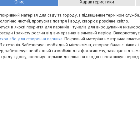
Опис
Характеристики
покривний матеріал для саду та городу, з підвищеним терміном служби. 
кологічно чистий, пропускає повітря і воду, створює розсіяне світло.
ється в якості покриття для парників і тунелів для вирощування низькор
розсади і захисту рослин від вимерзання в зимовий період. Використовує
охол або для створення парника
. Покривний матеріал не втрачає власти
3х сезонів. Забезпечує необхідний мікроклімат, створює баланс нічних і
р, забезпечує необхідний газообмін для фотосинтезу, захищає від замо
, граду і дощу, скорочує терміни дозрівання плодів і продовжує період 