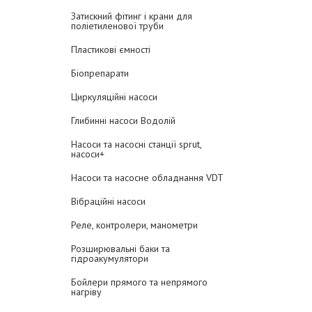
Затискний фітинг і крани для
поліетиленової труби
Пластикові ємності
Біопрепарати
Циркуляційні насоси
Глибинні насоси Водолій
Насоси та насосні станції sprut,
насоси+
Насоси та насосне обладнання VDT
Вібраційні насоси
Реле, контролери, манометри
Розширювальні баки та
гідроакумулятори
Бойлери прямого та непрямого
нагріву