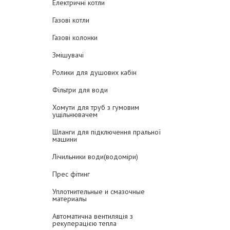
Електричні котли
Газові котли
Газові колонки
Змішувачі
Ролики для душових кабін
Фільтри для води
Хомути для труб з гумовим
ущільнювачем
Шланги для підключення пральної
машини
Лічильники води(водоміри)
Прес фітинг
Уплотнительные и смазочные
материалы
Автоматична вентиляція з
рекуперацією тепла