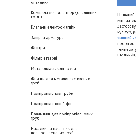
опалення
Комплектуючі для твердопаливних
Нетканий 
котлів
міцний, е
Застосову
Клапани електромагнітні
культур, 
Запірна арматура
змінний ч
протягом 
Фільтри
температу
шкідників
Фільтри газові
Металопластикові труби
Фітинги для металопластикових
труб
Поліпропіленові труби
Поліпропіленовий фітінг
Паяльники для поліпропіленових
труб
Насадки на паяльник для
поліпропіленових труб