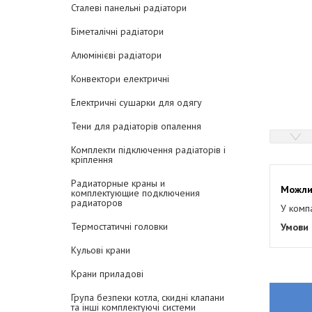
Сталеві панельні радіатори
Біметалічні радіатори
Алюмінієві радіатори
Конвектори електричні
Електричні сушарки для одягу
Тени для радіаторів опалення
Комплекти підключення радіаторів і
кріплення
Радиаторные краны и
комплектующие подключения
радиаторов
У комп
Термостатичні головки
Кульові крани
Крани приладові
Група безпеки котла, скидні клапани
та інші комплектуючі системи