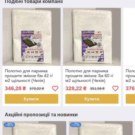
Подібні товари компанії
Полотно для парника
Полотно для парника
Поло
прошите змінне 6м 42 г/
прошите змінне 3м 60 г/
прош
м2 щільності (Чехія)
м2 щільності (Чехія)
м2 щ
346,28
328,22
376
₴
₴
370,02 ₴
351,98 ₴
Купити
Купити
Акційні пропозиції та новинки
–8%
–7%