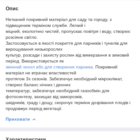
Опис
Нетканий покривний матеріал для саду та городу, з
підвищеним терміном служби. Легкий і
міцний, екологічно чистий, пропускає повітря і воду, створює
розсіяне світло.
Застосовується в якості покриття для парників і тунелів для
вирощування низькорослих
культур, розсади і захисту рослин від вимерзання в зимовий
період. Використовується як
змінний чохол або для створення парника
. Покривний
матеріал не втрачає властивостей
протягом 3х сезонів. Забезпечує необхідний мікроклімат,
створює баланс нічних і денних
температур, забезпечує необхідний газообмін для
фотосинтезу, захищає від заморозків,
шкідників, граду і дощу, скорочує терміни дозрівання плодів і
продовжує період вегетації.
Приховати
Характеристики