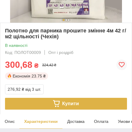
Полотно для парника прошите змінне 4м 42 г/
м2 щільності (Чехія)
В наявності
Код: ПОЛОТ00009
Опт і роздріб
300,68
₴
324,42 ₴
Економія
23.75 ₴
276,92 ₴
від 3 шт.
Купити
Опис
Характеристики
Доставка
Оплата
Умови 