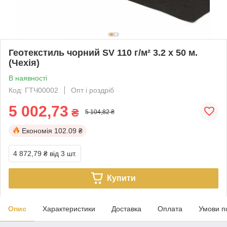
Геотекстиль чорний SV 110 г/м² 3.2 x 50 м.
(Чехія)
В наявності
Код: ГТЧ00002
Опт і роздріб
5 002,73
₴
5 104,82 ₴
Економія
102.09 ₴
4 872,79 ₴
від 3 шт.
Купити
Опис
Характеристики
Доставка
Оплата
Умови п