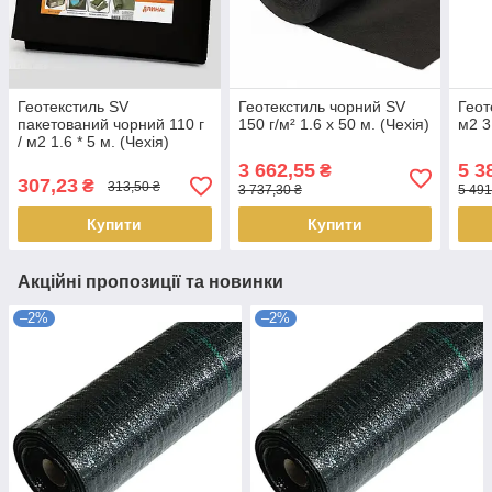
Геотекстиль SV
Геотекстиль чорний SV
Геот
пакетований чорний 110 г
150 г/м² 1.6 x 50 м. (Чехія)
м2 3
/ м2 1.6 * 5 м. (Чехія)
3 662,55
5 3
₴
307,23
₴
313,50 ₴
3 737,30 ₴
5 491
Купити
Купити
Акційні пропозиції та новинки
–2%
–2%