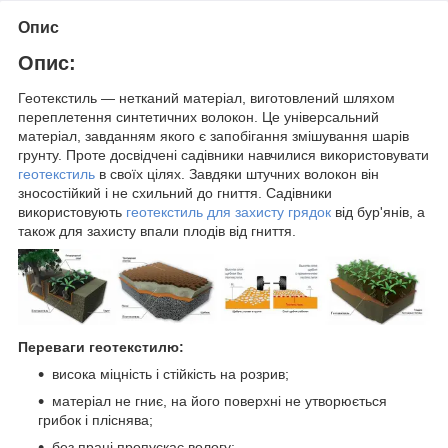
Опис
Опис:
Геотекстиль — нетканий матеріал, виготовлений шляхом
переплетення синтетичних волокон. Це універсальний
матеріал, завданням якого є запобігання змішування шарів
грунту. Проте досвідчені садівники навчилися використовувати
геотекстиль
в своїх цілях. Завдяки штучних волокон він
зносостійкий і не схильний до гниття. Садівники
використовують
геотекстиль для захисту грядок
від бур'янів, а
також для захисту впали плодів від гниття.
Переваги геотекстилю:
висока міцність і стійкість на розрив;
матеріал не гниє, на його поверхні не утворюється
грибок і пліснява;
без праці пропускає вологу;